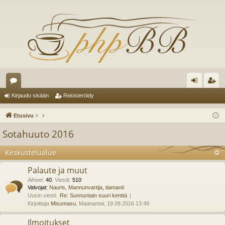
es
irj
ek
Kirjaudu sisään
Rekisteröidy
ku
au
ist
Etusivu
st
du
er
Sotahuuto 2016
el
si
öi
Keskustelualue
ua
sä
dy
Palaute ja muut
lu
än
Aiheet
:
40
,
Viestit
:
510
ee
Valvojat:
Nauris
,
Mannunvartija
,
tiamanti
Uusin viesti:
Re: Sunnuntain suuri kenttä
t
Kirjoittaja
Misumasu
, Maanantai, 19.09.2016 13:48
Ilmoitukset