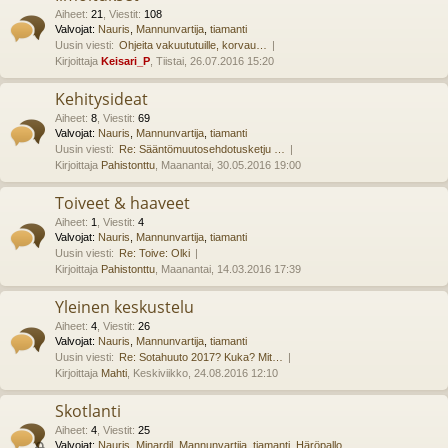
Aiheet
:
21
,
Viestit
:
108
Valvojat:
Nauris
,
Mannunvartija
,
tiamanti
Uusin viesti:
Ohjeita vakuututuille, korvau…
Kirjoittaja
Keisari_P
, Tiistai, 26.07.2016 15:20
Kehitysideat
Aiheet
:
8
,
Viestit
:
69
Valvojat:
Nauris
,
Mannunvartija
,
tiamanti
Uusin viesti:
Re: Sääntömuutosehdotusketju …
Kirjoittaja
Pahistonttu
, Maanantai, 30.05.2016 19:00
Toiveet & haaveet
Aiheet
:
1
,
Viestit
:
4
Valvojat:
Nauris
,
Mannunvartija
,
tiamanti
Uusin viesti:
Re: Toive: Olki
Kirjoittaja
Pahistonttu
, Maanantai, 14.03.2016 17:39
Yleinen keskustelu
Aiheet
:
4
,
Viestit
:
26
Valvojat:
Nauris
,
Mannunvartija
,
tiamanti
Uusin viesti:
Re: Sotahuuto 2017? Kuka? Mit…
Kirjoittaja
Mahti
, Keskiviikko, 24.08.2016 12:10
Skotlanti
Aiheet
:
4
,
Viestit
:
25
Valvojat:
Nauris
,
Minardil
,
Mannunvartija
,
tiamanti
,
Häröpallo