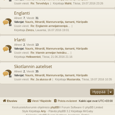
Uusin viesti:
Re: Tervehdys
Kirjoittaja
Mahti
, Tiistai, 19.07.2016 23:26
Englanti
Aiheet
:
7
,
Viestit
:
31
Valvojat:
Nauris
,
Minardil
,
Mannunvartija
,
tiamanti
,
Häröpallo
Uusin viesti:
Re: Englannin armeijatreenipä…
Kirjoittaja
Zenzu
, Lauantai, 16.07.2016 19:01
Irlanti
Aiheet
:
2
,
Viestit
:
13
Valvojat:
Nauris
,
Minardil
,
Mannunvartija
,
tiamanti
,
Häröpallo
Uusin viesti:
Re: Irlannin armeijan heinäku…
Kirjoittaja
Hellowenisti
, Tiistai, 21.06.2016 21:16
Skotlannin aateliset
Aiheet
:
2
,
Viestit
:
35
Valvojat:
Nauris
,
Minardil
,
Mannunvartija
,
tiamanti
,
Häröpallo
Uusin viesti:
Re: Ja alussa oli
Kirjoittaja
Mustarotta
, Tiistai, 19.07.2016 10:35
Hyppää
Etusivu
Viesti Ylläpidolle
Poista evästeet
Kaikki ajat ovat
UTC+03:00
Keskustelufoorumin ohjelmisto
phpBB
® Forum Software © phpBB Limited
Style Kirjoittaja
Arty
- Päivitä phpBB 3.2 Kirjoittaja MrGaby
Käännös: phpBB Suomi (lurttinen, harritapio, Pettis)