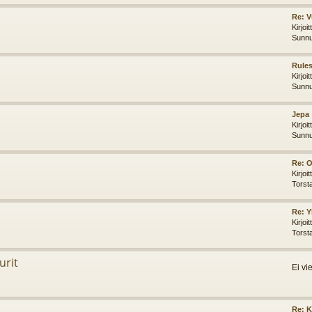
Re: 
Kirjoi
Sunnu
Rules
Kirjoi
Sunnu
Jepa
Kirjoi
Sunnu
Re: O
Kirjoi
Torst
Re: Y
Kirjoi
Torst
urit
Ei vi
Re: K