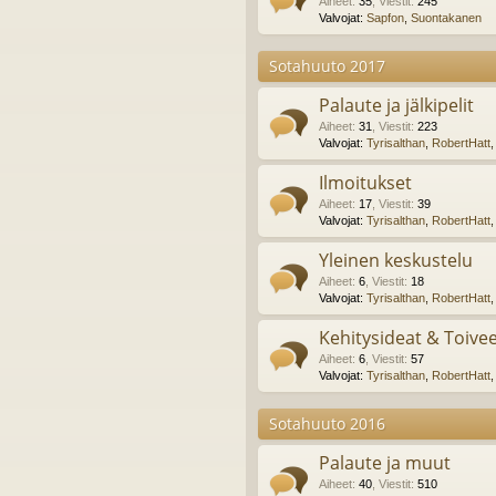
Aiheet
:
35
,
Viestit
:
245
Valvojat:
Sapfon
,
Suontakanen
Sotahuuto 2017
Palaute ja jälkipelit
Aiheet
:
31
,
Viestit
:
223
Valvojat:
Tyrisalthan
,
RobertHatt
Ilmoitukset
Aiheet
:
17
,
Viestit
:
39
Valvojat:
Tyrisalthan
,
RobertHatt
Yleinen keskustelu
Aiheet
:
6
,
Viestit
:
18
Valvojat:
Tyrisalthan
,
RobertHatt
Kehitysideat & Toive
Aiheet
:
6
,
Viestit
:
57
Valvojat:
Tyrisalthan
,
RobertHatt
Sotahuuto 2016
Palaute ja muut
Aiheet
:
40
,
Viestit
:
510