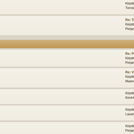
Kirjoi
Torst
Re: 
Kirjoi
Perja
Re: P
Kirjoi
Perja
Re: V
Kirjoi
Maana
Kirjoi
Keski
Kirjoi
Lauan
Kirjoi
Perja