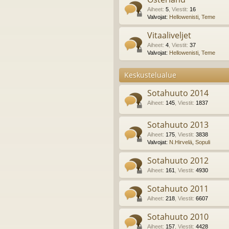
Aiheet
:
5
,
Viestit
:
16
Valvojat:
Hellowenisti
,
Teme
Vitaaliveljet
Aiheet
:
4
,
Viestit
:
37
Valvojat:
Hellowenisti
,
Teme
Keskustelualue
Sotahuuto 2014
Aiheet
:
145
,
Viestit
:
1837
Sotahuuto 2013
Aiheet
:
175
,
Viestit
:
3838
Valvojat:
N.Hirvelä
,
Sopuli
Sotahuuto 2012
Aiheet
:
161
,
Viestit
:
4930
Sotahuuto 2011
Aiheet
:
218
,
Viestit
:
6607
Sotahuuto 2010
Aiheet
:
157
,
Viestit
:
4428