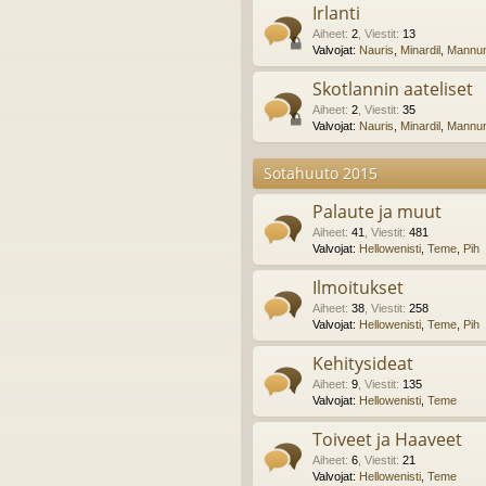
Irlanti
Aiheet
:
2
,
Viestit
:
13
Valvojat:
Nauris
,
Minardil
,
Mannun
Skotlannin aateliset
Aiheet
:
2
,
Viestit
:
35
Valvojat:
Nauris
,
Minardil
,
Mannun
Sotahuuto 2015
Palaute ja muut
Aiheet
:
41
,
Viestit
:
481
Valvojat:
Hellowenisti
,
Teme
,
Pih
Ilmoitukset
Aiheet
:
38
,
Viestit
:
258
Valvojat:
Hellowenisti
,
Teme
,
Pih
Kehitysideat
Aiheet
:
9
,
Viestit
:
135
Valvojat:
Hellowenisti
,
Teme
Toiveet ja Haaveet
Aiheet
:
6
,
Viestit
:
21
Valvojat:
Hellowenisti
,
Teme