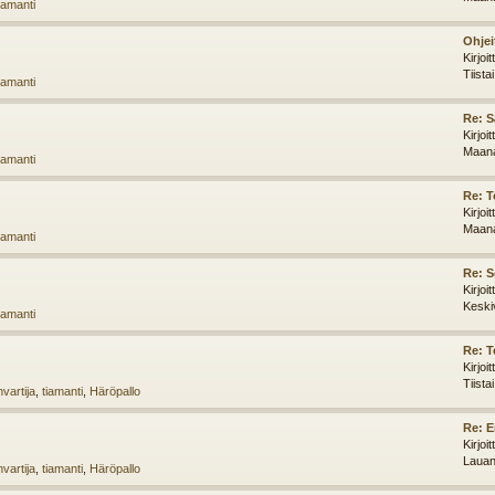
iamanti
Ohjei
Kirjoi
Tiista
iamanti
Re: 
Kirjoi
Maana
iamanti
Re: T
Kirjoi
Maana
iamanti
Re: 
Kirjoi
Keski
iamanti
Re: T
Kirjoi
Tiista
vartija
,
tiamanti
,
Häröpallo
Re: E
Kirjoi
Lauan
vartija
,
tiamanti
,
Häröpallo