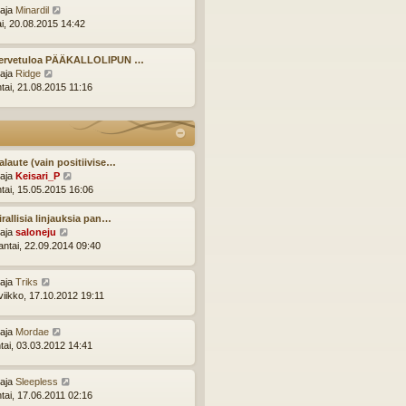
n
t
N
ttaja
Minardil
v
i
ä
ai, 20.08.2015 14:42
i
y
e
t
s
Tervetuloa PÄÄKALLOLIPUN …
ä
N
t
ttaja
Ridge
u
ä
i
ntai, 21.08.2015 11:16
u
y
s
t
i
ä
n
u
v
u
i
alaute (vain positiivise…
s
e
N
ttaja
Keisari_P
i
s
ä
ntai, 15.05.2015 16:06
n
t
y
v
i
t
irallisia linjauksia pan…
i
ä
N
ttaja
saloneju
e
u
ä
ntai, 22.09.2014 09:40
s
u
y
t
s
t
i
N
ttaja
Triks
i
ä
ä
viikko, 17.10.2012 19:11
n
u
y
v
u
t
i
s
N
ttaja
Mordae
ä
e
i
ä
tai, 03.03.2012 14:41
u
s
n
y
u
t
v
t
s
i
i
N
ttaja
Sleepless
ä
i
e
ä
ntai, 17.06.2011 02:16
u
n