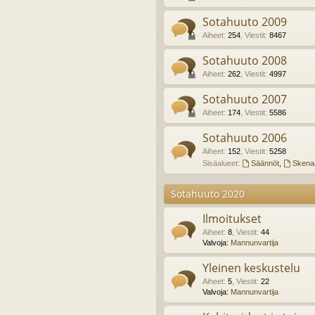
Sotahuuto 2009
Aiheet
:
254
,
Viestit
:
8467
Sotahuuto 2008
Aiheet
:
262
,
Viestit
:
4997
Sotahuuto 2007
Aiheet
:
174
,
Viestit
:
5586
Sotahuuto 2006
Aiheet
:
152
,
Viestit
:
5258
Sisäalueet:
Säännöt
,
Skenaa
Sotahuuto 2020
Ilmoitukset
Aiheet
:
8
,
Viestit
:
44
Valvoja:
Mannunvartija
Yleinen keskustelu
Aiheet
:
5
,
Viestit
:
22
Valvoja:
Mannunvartija