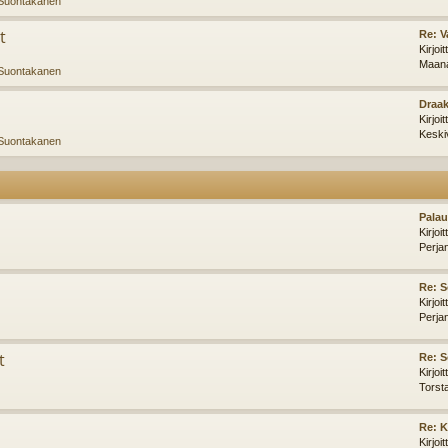
Suontakanen
t
Re: V
Kirjoi
Maana
Suontakanen
Draak
Kirjoi
Keski
Suontakanen
Palau
Kirjoi
Perja
Re: 
Kirjoi
Perja
t
Re: S
Kirjoi
Torst
Re: K
Kirjoi