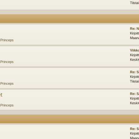
Tiista
Re: N
Kirjoi
Maana
,
Princeps
Viikk
Kirjoi
Keski
,
Princeps
Re: S
Kirjoi
Tiista
,
Princeps
et
Re: 
Kirjoi
Keski
,
Princeps
Re: S
Kirjoi
Maana