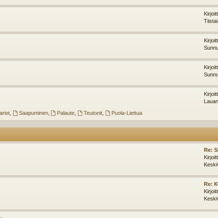
Kirjoi
Tiista
Kirjoi
Sunnu
Kirjoi
Sunnu
Kirjoi
Lauan
riot
,
Saapuminen
,
Palaute
,
Teutonit
,
Puola-Liettua
Re: 
Kirjoi
Keski
Re: K
Kirjoi
Keski