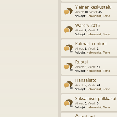
Yleinen keskustelu
Aiheet
:
10
,
Viestit
:
45
Valvojat:
Hellowenisti
,
Teme
Warcry 2015
Aiheet
:
2
,
Viestit
:
2
Valvojat:
Hellowenisti
,
Teme
Kalmarin unioni
Aiheet
:
1
,
Viestit
:
1
Valvojat:
Hellowenisti
,
Teme
Ruotsi
Aiheet
:
5
,
Viestit
:
41
Valvojat:
Hellowenisti
,
Teme
Hansaliitto
Aiheet
:
2
,
Viestit
:
24
Valvojat:
Hellowenisti
,
Teme
Saksalaiset palkkasot
Aiheet
:
0
,
Viestit
:
0
Valvojat:
Hellowenisti
,
Teme
Österland