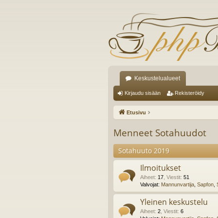
Keskustelualueet
Kirjaudu sisään
Rekisteröidy
Etusivu
Menneet Sotahuudot
Sotahuuto 2019
Ilmoitukset
Aiheet
:
17
,
Viestit
:
51
Valvojat:
Mannunvartija
,
Sapfon
,
Yleinen keskustelu
Aiheet
:
2
,
Viestit
:
6