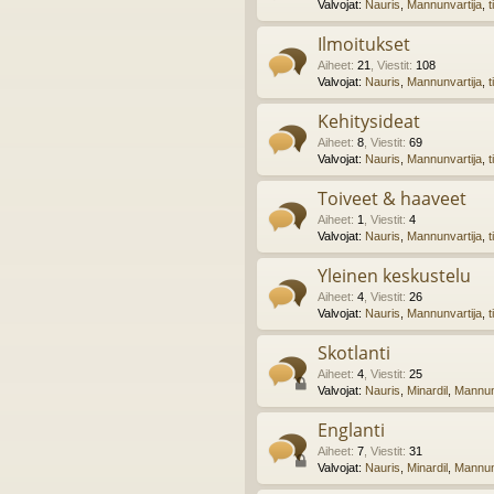
Valvojat:
Nauris
,
Mannunvartija
,
t
Ilmoitukset
Aiheet
:
21
,
Viestit
:
108
Valvojat:
Nauris
,
Mannunvartija
,
t
Kehitysideat
Aiheet
:
8
,
Viestit
:
69
Valvojat:
Nauris
,
Mannunvartija
,
t
Toiveet & haaveet
Aiheet
:
1
,
Viestit
:
4
Valvojat:
Nauris
,
Mannunvartija
,
t
Yleinen keskustelu
Aiheet
:
4
,
Viestit
:
26
Valvojat:
Nauris
,
Mannunvartija
,
t
Skotlanti
Aiheet
:
4
,
Viestit
:
25
Valvojat:
Nauris
,
Minardil
,
Mannun
Englanti
Aiheet
:
7
,
Viestit
:
31
Valvojat:
Nauris
,
Minardil
,
Mannun