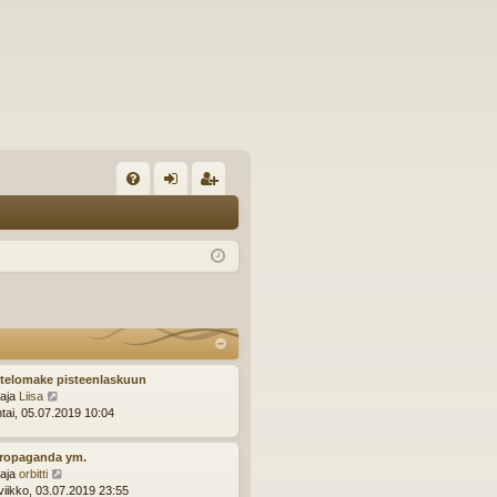
U
irj
ek
K
au
ist
K
du
er
si
öi
sä
dy
än
telomake pisteenlaskuun
N
ttaja
Liisa
ä
ntai, 05.07.2019 10:04
y
t
Propaganda ym.
ä
N
ttaja
orbitti
u
ä
viikko, 03.07.2019 23:55
u