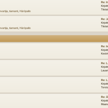
Re: I
Kirjoi
Tiista
vartija
,
tiamanti
,
Häröpallo
Re: J
Kirjoi
Tiista
vartija
,
tiamanti
,
Häröpallo
Re: I
Kirjoi
Keski
Re: L
Kirjoi
Lauan
Re: L
Kirjoi
Torst
Re: 
Kirjoi
Maana