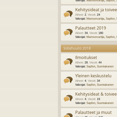
Valvojat:
Mannunvartija
,
Sapfon
,
Kehitysideat ja toivee
Aiheet
:
2
,
Viestit
:
24
Valvojat:
Mannunvartija
,
Sapfon
,
Palautteet 2019
Aiheet
:
34
,
Viestit
:
180
Valvojat:
Mannunvartija
,
Sapfon
,
Sotahuuto 2018
Ilmoitukset
Aiheet
:
28
,
Viestit
:
44
Valvojat:
Sapfon
,
Suontakanen
Yleinen keskustelu
Aiheet
:
4
,
Viestit
:
34
Valvojat:
Sapfon
,
Suontakanen
Kehitysideat & toivee
Aiheet
:
4
,
Viestit
:
19
Valvojat:
Sapfon
,
Suontakanen
Palautteet ja muut