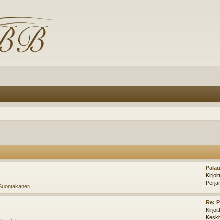
Palau
Kirjoi
Perja
Suontakanen
Re: 
Kirjoi
Keski