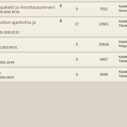
paketti ja ilmoittautuminen!
Kirjoi
5
7521
Sunnu
.02.2015 20:10
xbon ajankohta ja
Kirjoi
17
12921
Tiista
.01.2015 22:21
Kirjoi
5
25616
Perja
2.2015 00:51
Kirjoi
0
4007
Tiista
.2015 19:49
e
Kirjoi
0
4049
Tiista
.2015 09:57