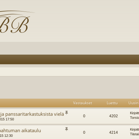
Vastaukset
Luettu
Uusin 
ja panssaritarkastuksista vielä
Kirjoi
0
4202
Torst
2015 17:50
pahtuman aikataulu
Kirjoi
0
4214
Tiista
015 12:30