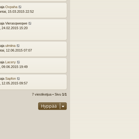
ttaja
Oxpaha
ntai, 15.03.2015 22:52
ttaja
Vierasqweqwe
i, 24.02.2015 15:20
ttaja
ulmiina
ntai, 12.06.2015 07:07
ttaja
Lacery
i, 09.06.2015 19:49
ttaja
Sapfon
i, 12.05.2015 09:57
7 viestiketjua • Sivu
1
/
1
Hyppää