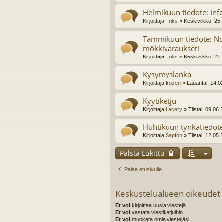
Helmikuun tiedote: Info
Kirjoittaja
Triks
» Keskiviikko, 25
Tammikuun tiedote: No
mökkivaraukset!
Kirjoittaja
Triks
» Keskiviikko, 21
Kysymyslanka
Kirjoittaja
frozen
» Lauantai, 14.0
Kyytiketju
Kirjoittaja
Lacery
» Tiistai, 09.06
Huhtikuun tynkätiedot
Kirjoittaja
Sapfon
» Tiistai, 12.05
Palsta Lukittu
Palaa etusivulle
Keskustelualueen oikeudet
Et voi
kirjoittaa uusia viestejä
Et voi
vastata viestiketjuihin
Et voi
muokata omia viestejäsi