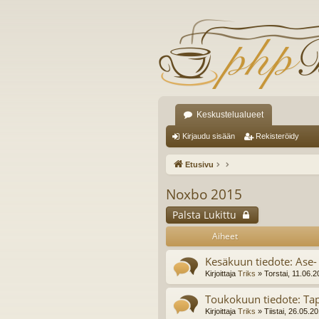
Keskustelualueet
Kirjaudu sisään
Rekisteröidy
Etusivu
Noxbo 2015
Palsta Lukittu
Aiheet
Kesäkuun tiedote: Ase- 
Kirjoittaja
Triks
» Torstai, 11.06.
Toukokuun tiedote: Ta
Kirjoittaja
Triks
» Tiistai, 26.05.2