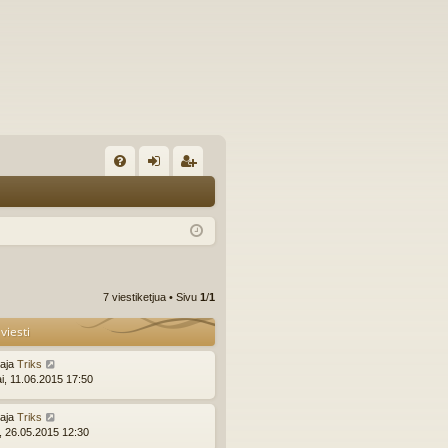
U
irj
ek
K
au
ist
K
du
er
si
öi
7 viestiketjua • Sivu
1
/
1
sä
dy
viesti
än
ttaja
Triks
ai, 11.06.2015 17:50
ttaja
Triks
i, 26.05.2015 12:30