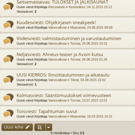
Seitsemästaivas: TULOKSET JA JÄLKISAUNAT
Uusin viesti Kirjoittaja
Rincewindo
«
Keskiviikko, 04.11.2015 15:12
Vastaukset:
2
Kuudesviesti: Ohjekirjasen sneakpeek!
Uusin viesti Kirjoittaja
Vainovalkeat
«
Maanantai, 24.08.2015 09:59
Viidesviesti: valmistautuminen ja varustautuminen
Uusin viesti Kirjoittaja
Vainovalkeat
«
Torstai, 20.08.2015 10:31
Neljäsviesti: Ahneus-teaser ja Avoin kutsu
Uusin viesti Kirjoittaja
Vainovalkeat
«
Torstai, 06.08.2015 01:26
Vastaukset:
2
UUSI KIERROS: Ilmoittautuminen ja aikataulu
Uusin viesti Kirjoittaja
Vainovalkeat
«
Tiistai, 04.08.2015 15:02
Vastaukset:
1
Kolmasviesti: Sääntömuutokset viimevuoteen
Uusin viesti Kirjoittaja
Vainovalkeat
«
Torstai, 23.07.2015 13:01
Toisviesti: Tapahtuman suvut
Uusin viesti Kirjoittaja
Vainovalkeat
«
Maanantai, 16.03.2015 10:21
Uusi Aihe
8 viestiketjua • Sivu
1
/
1