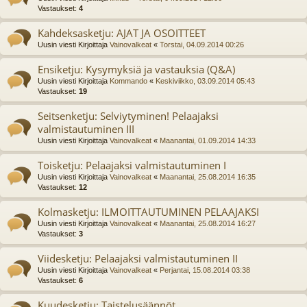
Vastaukset:
4
Kahdeksasketju: AJAT JA OSOITTEET
Uusin viesti Kirjoittaja
Vainovalkeat
«
Torstai, 04.09.2014 00:26
Ensiketju: Kysymyksiä ja vastauksia (Q&A)
Uusin viesti Kirjoittaja
Kommando
«
Keskiviikko, 03.09.2014 05:43
Vastaukset:
19
Seitsenketju: Selviytyminen! Pelaajaksi
valmistautuminen III
Uusin viesti Kirjoittaja
Vainovalkeat
«
Maanantai, 01.09.2014 14:33
Toisketju: Pelaajaksi valmistautuminen I
Uusin viesti Kirjoittaja
Vainovalkeat
«
Maanantai, 25.08.2014 16:35
Vastaukset:
12
Kolmasketju: ILMOITTAUTUMINEN PELAAJAKSI
Uusin viesti Kirjoittaja
Vainovalkeat
«
Maanantai, 25.08.2014 16:27
Vastaukset:
3
Viidesketju: Pelaajaksi valmistautuminen II
Uusin viesti Kirjoittaja
Vainovalkeat
«
Perjantai, 15.08.2014 03:38
Vastaukset:
6
Kuudesketju: Taistelusäännöt