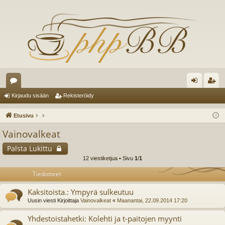
es
irj
ek
Kirjaudu sisään
Rekisteröidy
ku
au
ist
Etusivu
st
du
er
Vainovalkeat
el
si
öi
Palsta Lukittu
ua
sä
dy
12 viestiketjua • Sivu
1
/
1
lu
än
Tiedotteet
ee
Kaksitoista.: Ympyrä sulkeutuu
Uusin viesti Kirjoittaja
Vainovalkeat
«
Maanantai, 22.09.2014 17:20
t
Yhdestoistahetki: Kolehti ja t-paitojen myynti