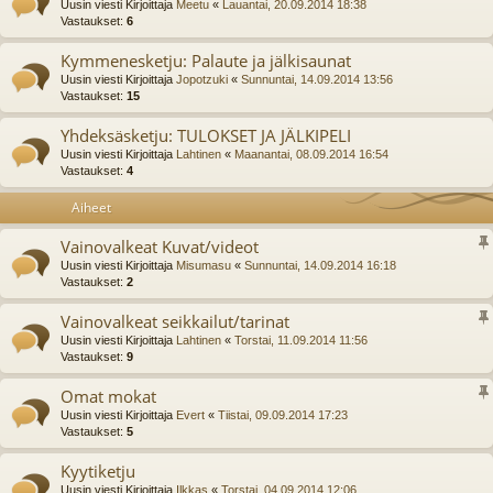
Uusin viesti Kirjoittaja
Meetu
«
Lauantai, 20.09.2014 18:38
Vastaukset:
6
Kymmenesketju: Palaute ja jälkisaunat
Uusin viesti Kirjoittaja
Jopotzuki
«
Sunnuntai, 14.09.2014 13:56
Vastaukset:
15
Yhdeksäsketju: TULOKSET JA JÄLKIPELI
Uusin viesti Kirjoittaja
Lahtinen
«
Maanantai, 08.09.2014 16:54
Vastaukset:
4
Aiheet
Vainovalkeat Kuvat/videot
Uusin viesti Kirjoittaja
Misumasu
«
Sunnuntai, 14.09.2014 16:18
Vastaukset:
2
Vainovalkeat seikkailut/tarinat
Uusin viesti Kirjoittaja
Lahtinen
«
Torstai, 11.09.2014 11:56
Vastaukset:
9
Omat mokat
Uusin viesti Kirjoittaja
Evert
«
Tiistai, 09.09.2014 17:23
Vastaukset:
5
Kyytiketju
Uusin viesti Kirjoittaja
Ilkkas
«
Torstai, 04.09.2014 12:06