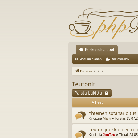
Keskustelualueet
Kirjaudu sisään
Rekisteröidy
Etusivu
Teutonit
Palsta Lukittu
Aiheet
Yhteinen sotaharjoitus
Kirjoittaja
Mahti
» Torstai, 13.07.
Teutonijoukkioiden rool
Kirjoittaja
JonTzu
» Tiistai, 23.0