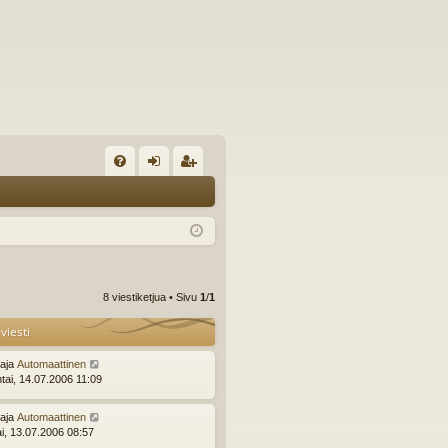
U
irj
ek
K
au
ist
K
du
er
si
öi
8 viestiketjua • Sivu
1
/
1
sä
dy
viesti
än
ttaja
Automaattinen
ntai, 14.07.2006 11:09
ttaja
Automaattinen
ai, 13.07.2006 08:57