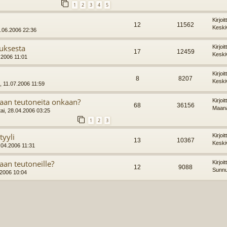
1
2
3
4
5
Kirjoi
12
11562
Keski
0.06.2006 22:36
uksesta
Kirjoi
17
12459
Keski
7.2006 11:01
Kirjoi
8
8207
Keski
i, 11.07.2006 11:59
taan teutoneita onkaan?
Kirjoi
68
36156
Maana
ai, 28.04.2006 03:25
1
2
3
tyyli
Kirjoi
13
10367
Keski
.04.2006 11:31
an teutoneille?
Kirjoi
12
9088
Sunnu
.2006 10:04