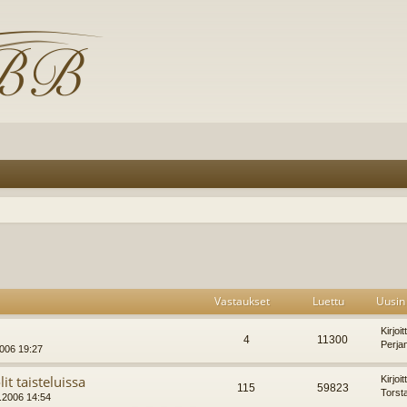
Vastaukset
Luettu
Uusin 
Kirjoi
4
11300
Perja
2006 19:27
it taisteluissa
Kirjoi
115
59823
Torst
5.2006 14:54