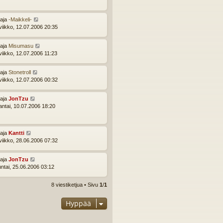
ttaja
-Maikkeli-
viikko, 12.07.2006 20:35
ttaja
Misumasu
viikko, 12.07.2006 11:23
ttaja
Stonetroll
viikko, 12.07.2006 00:32
ttaja
JonTzu
ntai, 10.07.2006 18:20
ttaja
Kantti
viikko, 28.06.2006 07:32
ttaja
JonTzu
ntai, 25.06.2006 03:12
8 viestiketjua • Sivu
1
/
1
Hyppää