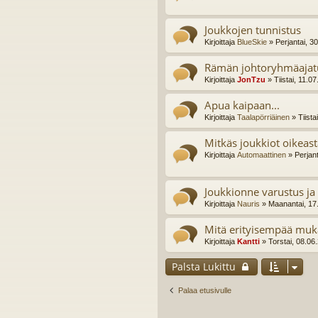
Joukkojen tunnistus
Kirjoittaja
BlueSkie
» Perjantai, 3
Rämän johtoryhmäajat
Kirjoittaja
JonTzu
» Tiistai, 11.0
Apua kaipaan...
Kirjoittaja
Taalapörriäinen
» Tiista
Mitkäs joukkiot oikeas
Kirjoittaja
Automaattinen
» Perjant
Joukkionne varustus ja 
Kirjoittaja
Nauris
» Maanantai, 17
Mitä erityisempää muka
Kirjoittaja
Kantti
» Torstai, 08.06
Palsta Lukittu
Palaa etusivulle