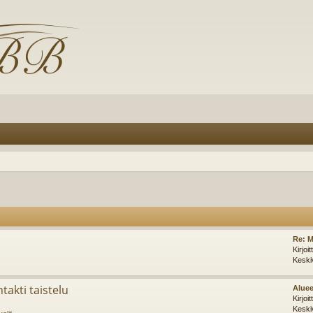
Re: M
Kirjoi
Keski
takti taistelu
Aluee
Kirjoi
Keski