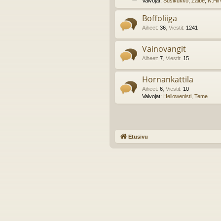
Valvojat:
Susikukko
,
Zaibe
,
N.Hir
Boffoliiga
Aiheet
:
36
,
Viestit
:
1241
Vainovangit
Aiheet
:
7
,
Viestit
:
15
Hornankattila
Aiheet
:
6
,
Viestit
:
10
Valvojat:
Hellowenisti
,
Teme
Etusivu