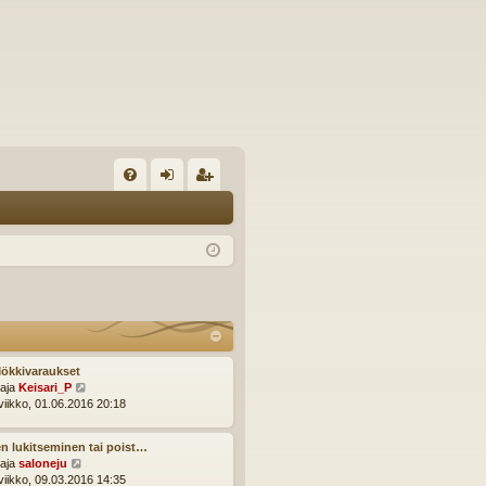
U
irj
ek
K
au
ist
K
du
er
si
öi
sä
dy
än
ökkivaraukset
N
ttaja
Keisari_P
ä
viikko, 01.06.2016 20:18
y
t
n lukitseminen tai poist…
ä
N
ttaja
saloneju
u
ä
viikko, 09.03.2016 14:35
u