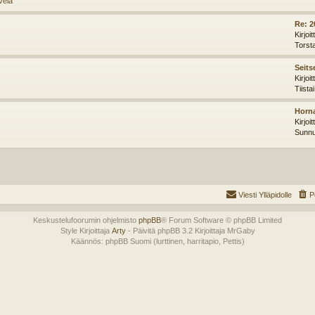
velä
Re: 2
Kirjoi
Torst
Seits
Kirjoi
Tiista
Horna
Kirjoi
Sunnu
Viesti Ylläpidolle
P
Keskustelufoorumin ohjelmisto
phpBB
® Forum Software © phpBB Limited
Style Kirjoittaja
Arty
- Päivitä phpBB 3.2 Kirjoittaja MrGaby
Käännös: phpBB Suomi (lurttinen, harritapio, Pettis)