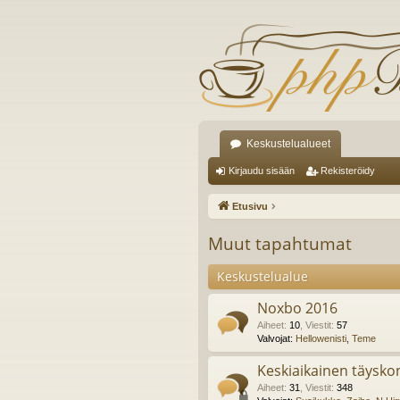
Keskustelualueet
Kirjaudu sisään
Rekisteröidy
Etusivu
Muut tapahtumat
Keskustelualue
Noxbo 2016
Aiheet
:
10
,
Viestit
:
57
Valvojat:
Hellowenisti
,
Teme
Keskiaikainen täyskon
Aiheet
:
31
,
Viestit
:
348