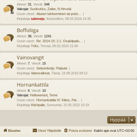
Aiheet
:
31
,
Viestit
:
348
Valvojat:
Susikukko
,
Zaibe
,
N.Hirvelä
Uusin viesti:
Alueen lukitseminen tai poist…
Kirjoittaja
saloneju
, Keskiviikko, 09.03.2016 14:35
Boffoliiga
Aiheet
:
36
,
Viestit
:
1241
Uusin viesti:
Re: 2014-15: 2.1. Osakilpailu…
Kirjoittaja
Triks
, Torstai, 05.02.2015 21:00
Vainovangit
Aiheet
:
7
,
Viestit
:
15
Uusin viesti:
Seitsenketju: Palaute
Kirjoittaja
Vainovalkeat
, Tiistai, 23.08.2016 08:12
Hornankattila
Aiheet
:
6
,
Viestit
:
10
Valvojat:
Hellowenisti
,
Teme
Uusin viesti:
Hornankattila IV: Kiitos, Pal…
Kirjoittaja
Häröpallo
, Sunnuntai, 15.05.2022 10:19
Hyppää
Etusivu
Viesti Ylläpidolle
Poista evästeet
Kaikki ajat ovat
UTC+03:00