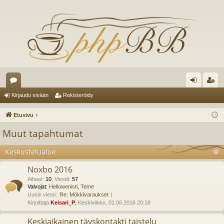
es
irj
ek
Kirjaudu sisään
Rekisteröidy
ku
au
ist
Etusivu
st
du
er
Muut tapahtumat
el
si
öi
Keskustelualue
ua
sä
dy
Noxbo 2016
lu
än
Aiheet
:
10
,
Viestit
:
57
ee
Valvojat:
Hellowenisti
,
Teme
Uusin viesti:
Re: Mökkivaraukset
t
Kirjoittaja
Keisari_P
, Keskiviikko, 01.06.2016 20:18
Keskiaikainen täyskontakti taistelu