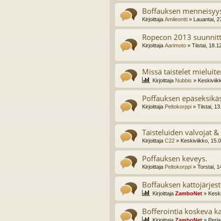
Boffauksen menneisyys
Kirjoittaja
Amileontti
» Lauantai, 2
Ropecon 2013 suunnitt
Kirjoittaja
Aarimoto
» Tiistai, 18.
Missä taistelet mieluite
Kirjoittaja
Nubbis
» Keskiviik
Poffauksen epäseksikäs
Kirjoittaja
Peltokorppi
» Tiistai, 1
Taisteluiden valvojat 
Kirjoittaja
C22
» Keskiviikko, 15.
Poffauksen keveys.
Kirjoittaja
Peltokorppi
» Torstai, 1
Boffauksen kattojärjes
Kirjoittaja
ZamboNet
» Keski
Bofferointia koskeva ka
Kirjoittaja
ZamboNet
» Perja