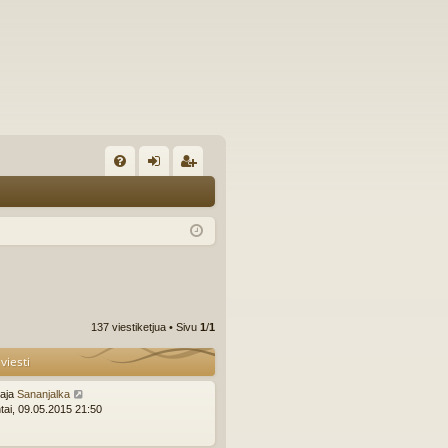
U
irj
ek
K
au
ist
K
du
er
si
öi
sä
dy
137 viestiketjua • Sivu
1
/
1
än
viesti
ttaja
Sananjalka
tai, 09.05.2015 21:50