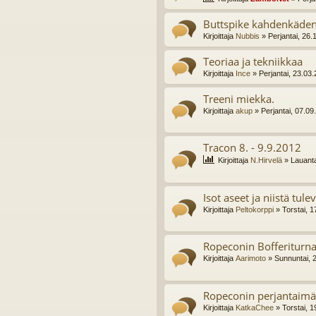
Buttspike kahdenkäde
Kirjoittaja
Nubbis
» Perjantai, 26.
Teoriaa ja tekniikkaa
Kirjoittaja
Ince
» Perjantai, 23.03
Treeni miekka.
Kirjoittaja
akup
» Perjantai, 07.09
Tracon 8. - 9.9.2012
Kirjoittaja
N.Hirvelä
» Lauanta
Isot aseet ja niistä tule
Kirjoittaja
Peltokorppi
» Torstai, 1
Ropeconin Bofferiturna
Kirjoittaja
Aarimoto
» Sunnuntai, 
Ropeconin perjantaimä
Kirjoittaja
KatkaChee
» Torstai, 1