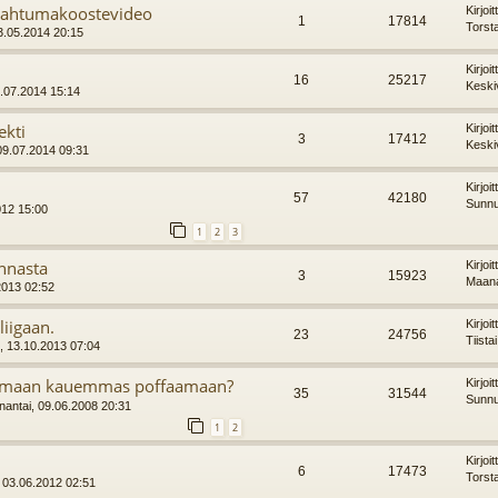
pahtumakoostevideo
Kirjoi
1
17814
Torst
3.05.2014 20:15
Kirjoi
16
25217
Keski
.07.2014 15:14
ekti
Kirjoi
3
17412
Keski
09.07.2014 09:31
Kirjoi
57
42180
Sunnu
012 15:00
1
2
3
nnasta
Kirjoi
3
15923
Maana
2013 02:52
liigaan.
Kirjoi
23
24756
Tiista
, 13.10.2013 07:04
aamaan kauemmas poffaamaan?
Kirjoi
35
31544
Sunnu
antai, 09.06.2008 20:31
1
2
Kirjoi
6
17473
Torst
 03.06.2012 02:51