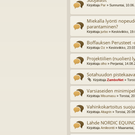
Suojalasit
Kirjoittaja
Par
» Sunnuntai, 10.06
Miekalla lyönti nopeud
parantaminen?
Kirjoittaja
jurbo
» Keskiviikko, 19
Boffauksen Perusteet -
Kirjoittaja
Oz
» Keskiviikko, 23.0
Projektiilien (nuolien) 
Kirjoittaja
olho
» Perjantai, 14.08
Sotahuudon pistekaava
Kirjoittaja
ZamboNet
» Torst
Varsiaseiden minimip
Kirjoittaja
Misumasu
» Torstai, 2
Vahinkokartoitus suoju
Kirjoittaja
Altagrin
» Torstai, 20.0
Lähde NORDIC EQUINO
Kirjoittaja
Amileontti
» Maanantai,