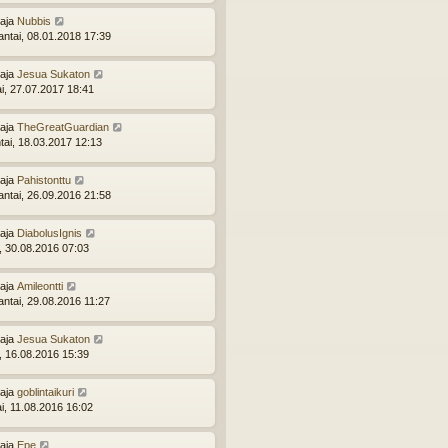
ttaja
Nubbis
ntai, 08.01.2018 17:39
ttaja
Jesua Sukaton
ai, 27.07.2017 18:41
ttaja
TheGreatGuardian
tai, 18.03.2017 12:13
ttaja
Pahistonttu
ntai, 26.09.2016 21:58
ttaja
DiabolusIgnis
i, 30.08.2016 07:03
ttaja
Amileontti
ntai, 29.08.2016 11:27
ttaja
Jesua Sukaton
i, 16.08.2016 15:39
ttaja
goblintaikuri
ai, 11.08.2016 16:02
ttaja
Epe