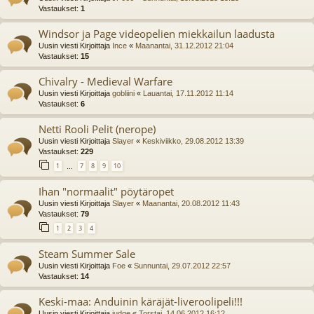
Vastaukset:
1
Windsor ja Page videopelien miekkailun laadusta
Uusin viesti Kirjoittaja
Ince
«
Maanantai, 31.12.2012 21:04
Vastaukset:
15
Chivalry - Medieval Warfare
Uusin viesti Kirjoittaja
gobliini
«
Lauantai, 17.11.2012 11:14
Vastaukset:
6
Netti Rooli Pelit (nerope)
Uusin viesti Kirjoittaja
Slayer
«
Keskiviikko, 29.08.2012 13:39
Vastaukset:
229
1
7
8
9
10
…
Ihan "normaalit" pöytäropet
Uusin viesti Kirjoittaja
Slayer
«
Maanantai, 20.08.2012 11:43
Vastaukset:
79
1
2
3
4
Steam Summer Sale
Uusin viesti Kirjoittaja
Foe
«
Sunnuntai, 29.07.2012 22:57
Vastaukset:
14
Keski-maa: Anduinin käräjät-liveroolipeli!!!
Uusin viesti Kirjoittaja
judge
«
Torstai, 14.06.2012 16:12