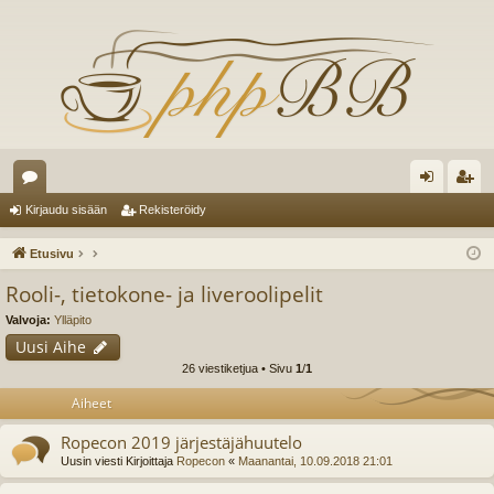
es
irj
ek
Kirjaudu sisään
Rekisteröidy
ku
au
ist
Etusivu
st
du
er
Rooli-, tietokone- ja liveroolipelit
el
si
öi
Valvoja:
Ylläpito
ua
sä
dy
Uusi Aihe
26 viestiketjua • Sivu
1
/
1
lu
än
Aiheet
ee
Ropecon 2019 järjestäjähuutelo
t
Uusin viesti Kirjoittaja
Ropecon
«
Maanantai, 10.09.2018 21:01