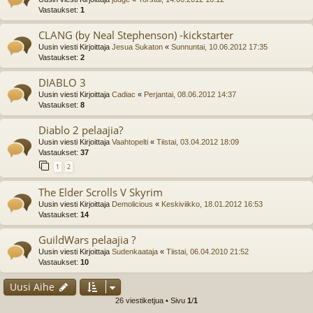
Vastaukset:
1
CLANG (by Neal Stephenson) -kickstarter
Uusin viesti Kirjoittaja
Jesua Sukaton
«
Sunnuntai, 10.06.2012 17:35
Vastaukset:
2
DIABLO 3
Uusin viesti Kirjoittaja
Cadiac
«
Perjantai, 08.06.2012 14:37
Vastaukset:
8
Diablo 2 pelaajia?
Uusin viesti Kirjoittaja
Vaahtopelti
«
Tiistai, 03.04.2012 18:09
Vastaukset:
37
1
2
The Elder Scrolls V Skyrim
Uusin viesti Kirjoittaja
Demolicious
«
Keskiviikko, 18.01.2012 16:53
Vastaukset:
14
GuildWars pelaajia ?
Uusin viesti Kirjoittaja
Sudenkaataja
«
Tiistai, 06.04.2010 21:52
Vastaukset:
10
Uusi Aihe
26 viestiketjua • Sivu
1
/
1