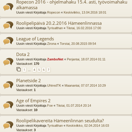
Ropecon 2016 - ohjelmahaku 15.4. asti, työvoimahaku
alkamassa
Uusin viesti Kirjoittaja
Ropecon
«
Keskiviikko, 13.04.2016 18:01
Roolipelipäivä 20.2.2016 Hämeenlinnassa
Uusin viesti Kirjoittaja
Tyrisalthan
«
Tiistai, 16.02.2016 17:00
League of Legends
Uusin viesti Kirjoittaja
Zirona
«
Torstai, 20.08.2015 09:54
Dota 2
Uusin viesti Kirjoittaja
ZamboNet
«
Perjantai, 18.07.2014 01:11
Vastaukset:
170
1
4
5
6
7
…
Planetside 2
Uusin viesti Kirjoittaja
UhtredTK
«
Maanantai, 07.07.2014 10:29
Vastaukset:
1
Age of Empires 2
Uusin viesti Kirjoittaja
Foe
«
Tiistai, 01.07.2014 20:14
Vastaukset:
10
Roolipelikavereita Hämeenlinnan seudulta?
Uusin viesti Kirjoittaja
Tyrisalthan
«
Keskiviikko, 02.04.2014 16:03
Vastaukset:
3