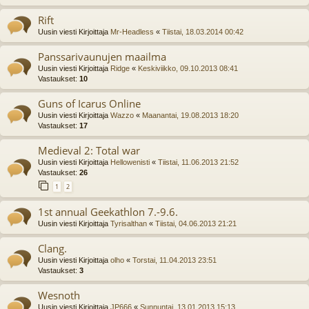
Rift
Uusin viesti Kirjoittaja
Mr-Headless
«
Tiistai, 18.03.2014 00:42
Panssarivaunujen maailma
Uusin viesti Kirjoittaja
Ridge
«
Keskiviikko, 09.10.2013 08:41
Vastaukset:
10
Guns of Icarus Online
Uusin viesti Kirjoittaja
Wazzo
«
Maanantai, 19.08.2013 18:20
Vastaukset:
17
Medieval 2: Total war
Uusin viesti Kirjoittaja
Hellowenisti
«
Tiistai, 11.06.2013 21:52
Vastaukset:
26
1
2
1st annual Geekathlon 7.-9.6.
Uusin viesti Kirjoittaja
Tyrisalthan
«
Tiistai, 04.06.2013 21:21
Clang.
Uusin viesti Kirjoittaja
olho
«
Torstai, 11.04.2013 23:51
Vastaukset:
3
Wesnoth
Uusin viesti Kirjoittaja
JP666
«
Sunnuntai, 13.01.2013 15:13