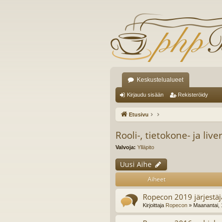
Keskustelualueet
Kirjaudu sisään
Rekisteröidy
Etusivu
Rooli-, tietokone- ja live
Valvoja:
Ylläpito
Uusi Aihe
Aiheet
Ropecon 2019 järjestä
Kirjoittaja
Ropecon
» Maanantai, 