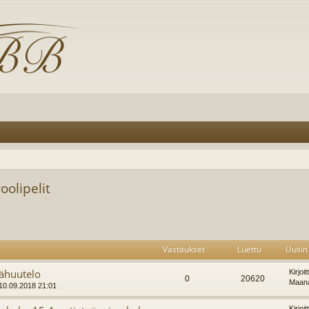
roolipelit
Vastaukset
Luettu
Uusin 
jähuutelo
Kirjoi
0
20620
Maana
10.09.2018 21:01
Kirjoi