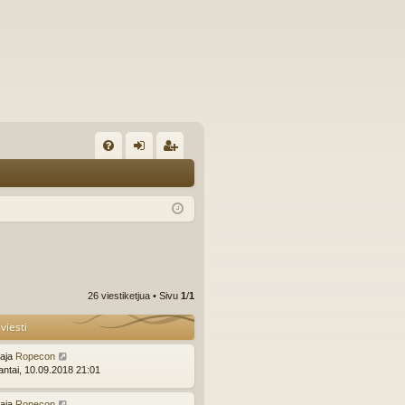
U
irj
ek
K
au
ist
K
du
er
si
öi
sä
dy
26 viestiketjua • Sivu
1
/
1
än
viesti
ttaja
Ropecon
ntai, 10.09.2018 21:01
ttaja
Ropecon