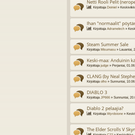
Netti Rooli Pelit (nerop
Kirjoittaja
Deiniel
» Keskiviikk
Ihan "normaalit" pöytä
Kirjoittaja
Adramelech
» Kesk
Steam Summer Sale
Kirjoittaja
Misumasu
» Lauantai, 
Keski-maa: Anduinin kärä
Kirjoittaja
judge
» Perjantai, 01.0
CLANG (by Neal Stephen
Kirjoittaja
olho
» Sunnuntai, 10.06
DIABLO 3
Kirjoittaja
JP666
» Sunnuntai, 20.
Diablo 2 pelaajia?
Kirjoittaja
Wyrdstone
» Keski
The Elder Scrolls V Sky
Kirjoittaja
C22
» Keskiviikko,