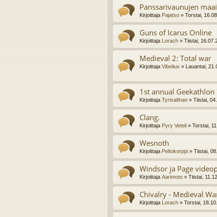
Panssarivaunujen maa
Kirjoittaja
Pajatso
» Torstai, 16.0
Guns of Icarus Online
Kirjoittaja
Lorach
» Tiistai, 16.07
Medieval 2: Total war
Kirjoittaja
Vibelius
» Lauantai, 21.
1st annual Geekathlon 
Kirjoittaja
Tyrisalthan
» Tiistai, 0
Clang.
Kirjoittaja
Pyry Veteli
» Torstai, 1
Wesnoth
Kirjoittaja
Peltokorppi
» Tiistai, 0
Windsor ja Page videop
Kirjoittaja
Aarimoto
» Tiistai, 11.
Chivalry - Medieval Wa
Kirjoittaja
Lorach
» Torstai, 18.10