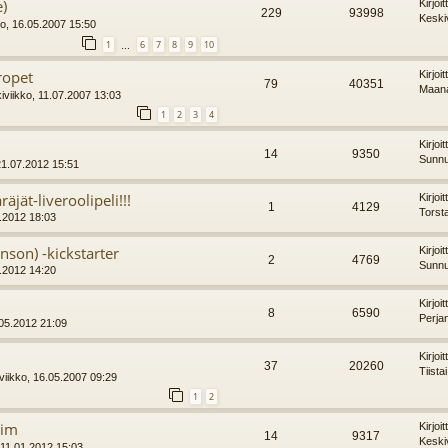
e)
Kirjoi
229
93998
Keski
o, 16.05.2007 15:50
1
6
7
8
9
10
…
ropet
Kirjoi
79
40351
Maana
iviikko, 11.07.2007 13:03
1
2
3
4
Kirjoi
14
9350
Sunnu
21.07.2012 15:51
jät-liveroolipeli!!!
Kirjoi
1
4129
Torst
6.2012 18:03
son) -kickstarter
Kirjoi
2
4769
Sunnu
.2012 14:20
Kirjoi
8
6590
Perja
05.2012 21:09
Kirjoi
37
20260
Tiista
viikko, 16.05.2007 09:29
1
2
rim
Kirjoi
14
9317
Keski
 11.01.2012 15:03