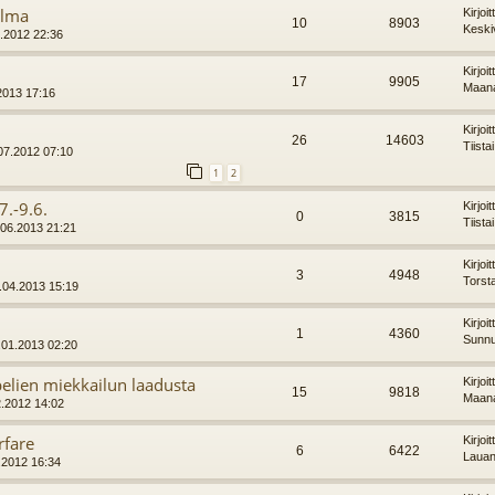
ilma
Kirjoi
10
8903
Keski
8.2012 22:36
Kirjoi
17
9905
Maana
.2013 17:16
Kirjoi
26
14603
Tiista
07.2012 07:10
1
2
7.-9.6.
Kirjoi
0
3815
Tiista
4.06.2013 21:21
Kirjoi
3
4948
Torst
1.04.2013 15:19
Kirjoi
1
4360
Sunnu
8.01.2013 02:20
elien miekkailun laadusta
Kirjoi
15
9818
Maana
12.2012 14:02
rfare
Kirjoi
6
6422
Lauan
.2012 16:34