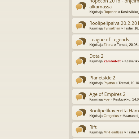
Ropecon 2016 - ohjelm
alkamassa
Kirjoittaja
Ropecon
» Keskiviikko
Roolipelipäivä 20.2.2
Kirjoittaja
Tyrisalthan
» Tiistai, 1
League of Legends
Kirjoittaja
Zirona
» Torstai, 20.08
Dota 2
Kirjoittaja
ZamboNet
» Keskiviik
Planetside 2
Kirjoittaja
Pajatso
» Torstai, 10.1
Age of Empires 2
Kirjoittaja
Foe
» Keskiviikko, 14.
Roolipelikavereita Häm
Kirjoittaja
Gregorius
» Maanantai,
Rift
Kirjoittaja
Mr-Headless
» Tiistai,