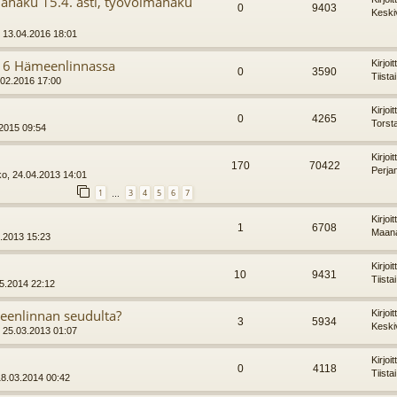
ahaku 15.4. asti, työvoimahaku
0
9403
Keski
, 13.04.2016 18:01
016 Hämeenlinnassa
Kirjoi
0
3590
Tiista
6.02.2016 17:00
Kirjoi
0
4265
Torst
.2015 09:54
Kirjoi
170
70422
Perja
ko, 24.04.2013 14:01
1
3
4
5
6
7
…
Kirjoi
1
6708
Maana
0.2013 15:23
Kirjoi
10
9431
Tiista
05.2014 22:12
eenlinnan seudulta?
Kirjoi
3
5934
Keski
 25.03.2013 01:07
Kirjoi
0
4118
Tiista
 18.03.2014 00:42