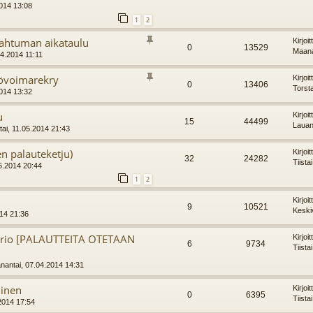
2014 13:08
1
2
pahtuman aikataulu
Kirjoi
0
13529
Maana
4.2014 11:11
yövoimarekry
Kirjoi
0
13406
Torst
2014 13:32
u
Kirjoi
15
44499
Lauan
ai, 11.05.2014 21:43
en palauteketju)
Kirjoi
32
24282
Tiista
5.2014 20:44
1
2
Kirjoi
9
10521
Keski
014 21:36
aario [PALAUTTEITA OTETAAN
Kirjoi
6
9734
Tiista
antai, 07.04.2014 14:31
minen
Kirjoi
0
6395
Tiista
.2014 17:54