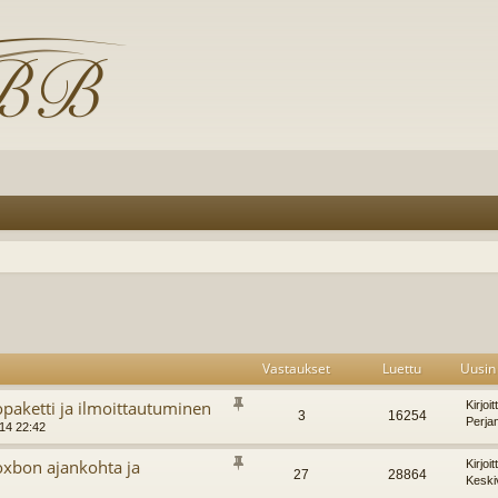
Vastaukset
Luettu
Uusin 
opaketti ja ilmoittautuminen
Kirjoi
3
16254
Perja
014 22:42
xbon ajankohta ja
Kirjoi
27
28864
Keski