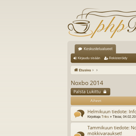
Keskustelualueet
Kirjaudu sisään
Rekisteröidy
Etusivu
Noxbo 2014
Palsta Lukittu
Aiheet
Helmikuun tiedote: Inf
Kirjoittaja
Triks
» Tiistai, 04.02.2
Tammikuun tiedote: No
mökkivaraukset!