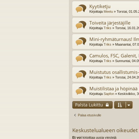
Kyytiketju
Kirjoittaja
Meetu
» Torstai, 01.05
Toiveita järjestäjille
Kirjoittaja
Triks
» Torstai, 16.01.
Mini-ryhmäturnaus! Il
Kirjoittaja
Triks
» Maanantai, 07.0
Camulos, FSC, Galenit,
Kirjoittaja
Triks
» Sunnuntai, 04.0
Muistutus osallistumis
Kirjoittaja
Triks
» Torstai, 24.04.
Muistilistaa ja höpinää
Kirjoittaja
Sapfon
» Keskiviikko, 
Palsta Lukittu
Palaa etusivulle
Keskustelualueen oikeudet
Et voi
kirjoittaa uusia viestejä