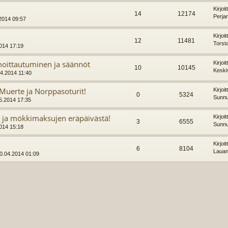
Kirjoi
14
12174
Perja
.2014 09:57
Kirjoi
12
11481
Torst
2014 17:19
moittautuminen ja säännöt
Kirjoi
10
10145
Keski
4.2014 11:40
 Muerte ja Norppasoturit!
Kirjoi
0
5324
Sunnu
5.2014 17:35
- ja mökkimaksujen eräpäivästä!
Kirjoi
3
6555
Sunnu
2014 15:18
Kirjoi
6
8104
Lauan
30.04.2014 01:09