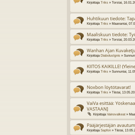
Kirjoittaja
Triks
» Torstai, 16.01.
Huhtikuun tiedote: Ta
Kirjoittaja
Triks
» Maanantai, 07.0
Maaliskuun tiedote: T
Kirjoittaja
Triks
» Torstai, 20.03.
Wanhan Ajan Kuvaketj
Kirjoittaja
DiabolusIgnis
» Sunnunt
KIITOS KAIKILLE! (Ylein
Kirjoittaja
Triks
» Sunnuntai, 11.0
Noxbon löytötavarat!
Kirjoittaja
Triks
» Tiistai, 13.05.2
VaiVa esittää: Yösken
VASTAAN]
Kirjoittaja
Vainovalkeat
» Maan
Pääjärjestäjän avautu
Kirjoittaja
Sapfon
» Tiistai, 13.05