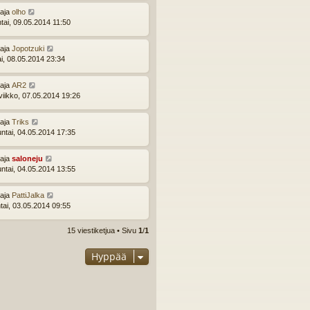
ttaja
olho
ntai, 09.05.2014 11:50
ttaja
Jopotzuki
ai, 08.05.2014 23:34
ttaja
AR2
viikko, 07.05.2014 19:26
ttaja
Triks
ntai, 04.05.2014 17:35
ttaja
saloneju
ntai, 04.05.2014 13:55
ttaja
PattiJalka
tai, 03.05.2014 09:55
15 viestiketjua • Sivu
1
/
1
Hyppää