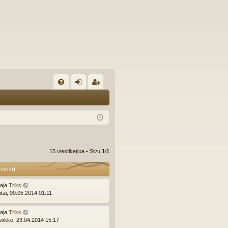
U
irj
ek
K
au
ist
K
du
er
si
öi
15 viestiketjua • Sivu
1
/
1
sä
dy
viesti
än
ttaja
Triks
ntai, 09.05.2014 01:11
ttaja
Triks
viikko, 23.04.2014 15:17