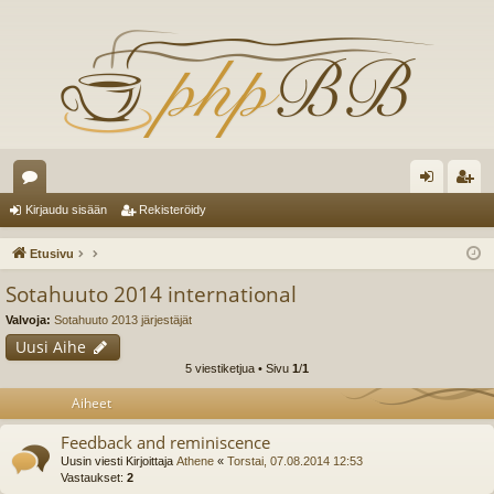
es
irj
ek
Kirjaudu sisään
Rekisteröidy
ku
au
ist
Etusivu
st
du
er
Sotahuuto 2014 international
el
si
öi
Valvoja:
Sotahuuto 2013 järjestäjät
ua
sä
dy
Uusi Aihe
5 viestiketjua • Sivu
1
/
1
lu
än
Aiheet
ee
Feedback and reminiscence
t
Uusin viesti Kirjoittaja
Athene
«
Torstai, 07.08.2014 12:53
Vastaukset:
2