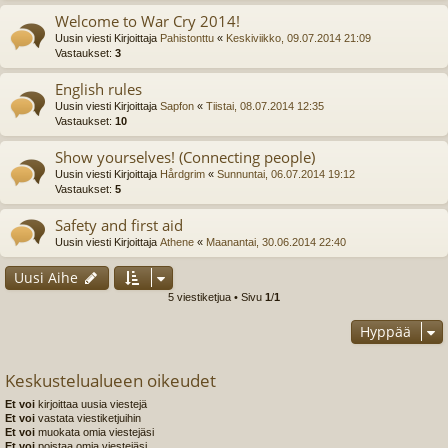
Welcome to War Cry 2014!
Uusin viesti Kirjoittaja
Pahistonttu
«
Keskiviikko, 09.07.2014 21:09
Vastaukset:
3
English rules
Uusin viesti Kirjoittaja
Sapfon
«
Tiistai, 08.07.2014 12:35
Vastaukset:
10
Show yourselves! (Connecting people)
Uusin viesti Kirjoittaja
Hårdgrim
«
Sunnuntai, 06.07.2014 19:12
Vastaukset:
5
Safety and first aid
Uusin viesti Kirjoittaja
Athene
«
Maanantai, 30.06.2014 22:40
Uusi Aihe
5 viestiketjua • Sivu
1
/
1
Hyppää
Keskustelualueen oikeudet
Et voi
kirjoittaa uusia viestejä
Et voi
vastata viestiketjuihin
Et voi
muokata omia viestejäsi
Et voi
poistaa omia viestejäsi