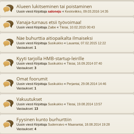
Alueen lukitseminen tai poistaminen
Uusin viesti Kirjoittaja
saloneju
«
Keskiviikko, 09.03.2016 14:35
Vanaja-turnaus etsii työvoimaa!
Uusin viesti Kirjoittaja
Zaibe
«
Tiistai, 10.02.2015 00:43
Näe buhurttia aitiopaikalta ilmaiseksi
Uusin viesti Kirjoittaja
Susikukko
«
Lauantai, 07.02.2015 12:22
Vastaukset:
1
Kyyti tarjolla HMB-startup-leirille
Uusin viesti Kirjoittaja
Susikukko
«
Tiistai, 16.09.2014 07:40
Vastaukset:
3
Omat foorumit
Uusin viesti Kirjoittaja
Susikukko
«
Perjantai, 29.08.2014 14:46
Vastaukset:
1
Vakuutukset
Uusin viesti Kirjoittaja
Susikukko
«
Tiistai, 19.08.2014 13:57
Vastaukset:
13
Fyysinen kunto burhurttiin
Uusin viesti Kirjoittaja
Sudenraivo
«
Maanantai, 18.08.2014 19:28
Vastaukset:
4