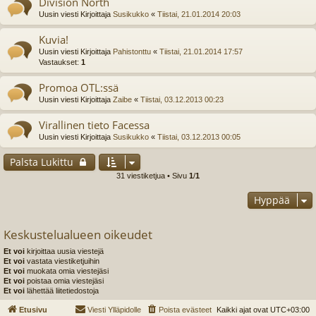
Division North
Uusin viesti Kirjoittaja
Susikukko
«
Tiistai, 21.01.2014 20:03
Kuvia!
Uusin viesti Kirjoittaja
Pahistonttu
«
Tiistai, 21.01.2014 17:57
Vastaukset:
1
Promoa OTL:ssä
Uusin viesti Kirjoittaja
Zaibe
«
Tiistai, 03.12.2013 00:23
Virallinen tieto Facessa
Uusin viesti Kirjoittaja
Susikukko
«
Tiistai, 03.12.2013 00:05
Palsta Lukittu
31 viestiketjua • Sivu
1
/
1
Hyppää
Keskustelualueen oikeudet
Et voi
kirjoittaa uusia viestejä
Et voi
vastata viestiketjuihin
Et voi
muokata omia viestejäsi
Et voi
poistaa omia viestejäsi
Et voi
lähettää liitetiedostoja
Etusivu
Viesti Ylläpidolle
Poista evästeet
Kaikki ajat ovat
UTC+03:00