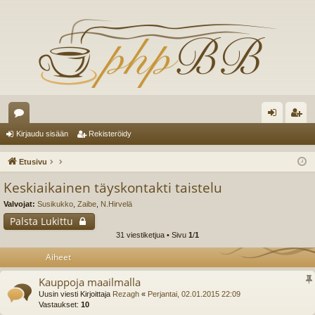
es
irj
ek
Kirjaudu sisään
Rekisteröidy
ku
au
ist
Etusivu
st
du
er
Keskiaikainen täyskontakti taistelu
el
si
öi
Valvojat:
Susikukko
,
Zaibe
,
N.Hirvelä
ua
sä
dy
Palsta Lukittu
31 viestiketjua • Sivu
1
/
1
lu
än
Aiheet
ee
Kauppoja maailmalla
t
Uusin viesti Kirjoittaja
Rezagh
«
Perjantai, 02.01.2015 22:09
Vastaukset:
10