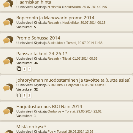
Haarniskan hinta
Uusin viesti Kirjoittaja
N.Hirvelä
«
Keskiviikko, 30.07.2014 01:07
Ropeconin ja Manowarin promo 2014
Uusin viesti Kirjoittaja
Rezagh
«
Keskiviikko, 30.07.2014 00:13
Vastaukset:
5
Promo Sohussa 2014
Uusin viesti Kirjoittaja
Susikukko
«
Torstai, 10.07.2014 11:36
Panssaritalkoot 24-26.1?
Uusin viesti Kirjoittaja
Rezagh
«
Tiistai, 01.07.2014 00:36
Vastaukset:
36
1
2
Johtoryhmän muodostaminen ja tavoitteita (uutta asiaa)
Uusin viesti Kirjoittaja
Susikukko
«
Perjantai, 06.06.2014 08:09
Vastaukset:
32
1
2
Harjoitusturnaus BOTN:iin 2014
Uusin viesti Kirjoittaja
Ourboros
«
Torstai, 29.05.2014 22:01
Vastaukset:
1
Mistä on kyse?
Uusin viesti Kirjoittaja
Foe
«
Torstai, 29.05.2014 13:26