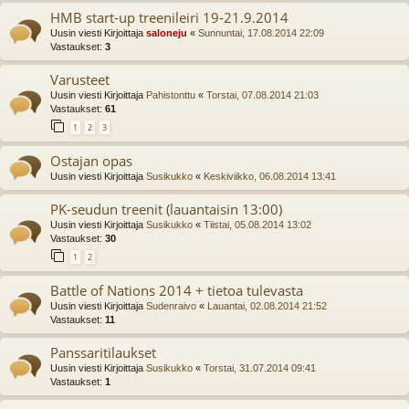
HMB start-up treenileiri 19-21.9.2014
Uusin viesti Kirjoittaja
saloneju
«
Sunnuntai, 17.08.2014 22:09
Vastaukset:
3
Varusteet
Uusin viesti Kirjoittaja
Pahistonttu
«
Torstai, 07.08.2014 21:03
Vastaukset:
61
1
2
3
Ostajan opas
Uusin viesti Kirjoittaja
Susikukko
«
Keskiviikko, 06.08.2014 13:41
PK-seudun treenit (lauantaisin 13:00)
Uusin viesti Kirjoittaja
Susikukko
«
Tiistai, 05.08.2014 13:02
Vastaukset:
30
1
2
Battle of Nations 2014 + tietoa tulevasta
Uusin viesti Kirjoittaja
Sudenraivo
«
Lauantai, 02.08.2014 21:52
Vastaukset:
11
Panssaritilaukset
Uusin viesti Kirjoittaja
Susikukko
«
Torstai, 31.07.2014 09:41
Vastaukset:
1