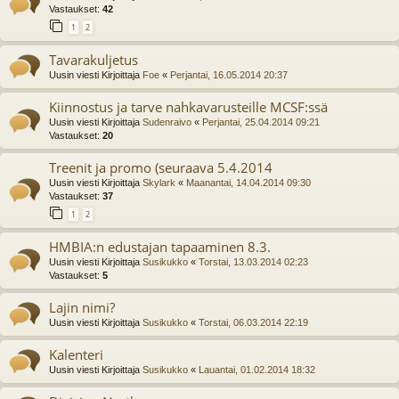
Vastaukset:
42
1
2
Tavarakuljetus
Uusin viesti Kirjoittaja
Foe
«
Perjantai, 16.05.2014 20:37
Kiinnostus ja tarve nahkavarusteille MCSF:ssä
Uusin viesti Kirjoittaja
Sudenraivo
«
Perjantai, 25.04.2014 09:21
Vastaukset:
20
Treenit ja promo (seuraava 5.4.2014
Uusin viesti Kirjoittaja
Skylark
«
Maanantai, 14.04.2014 09:30
Vastaukset:
37
1
2
HMBIA:n edustajan tapaaminen 8.3.
Uusin viesti Kirjoittaja
Susikukko
«
Torstai, 13.03.2014 02:23
Vastaukset:
5
Lajin nimi?
Uusin viesti Kirjoittaja
Susikukko
«
Torstai, 06.03.2014 22:19
Kalenteri
Uusin viesti Kirjoittaja
Susikukko
«
Lauantai, 01.02.2014 18:32