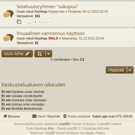
Sotahuutoryhmien "sukupuu"
Uusin viesti Kirjoittaja
Hyppyrotta
«
Perjantai, 06.12.2013 02:43
Vastaukset:
151
1
4
5
6
7
…
Visuaalinen varmennus käyttöön
Uusin viesti Kirjoittaja
SNiLD
«
Maanantai, 31.12.2012 02:54
Vastaukset:
22
Uusi Aihe
0 viestiketjua • Sivu
1
/
1
Hyppää
Keskustelualueen oikeudet
Et voi
kirjoittaa uusia viestejä
Et voi
vastata viestiketjuihin
Et voi
muokata omia viestejäsi
Et voi
poistaa omia viestejäsi
Et voi
lähettää liitetiedostoja
Etusivu
Viesti Ylläpidolle
Poista evästeet
Kaikki ajat ovat
UTC+03:00
Keskustelufoorumin ohjelmisto
phpBB
® Forum Software © phpBB Limited
Style Kirjoittaja
Arty
- Päivitä phpBB 3.2 Kirjoittaja MrGaby
Käännös: phpBB Suomi (lurttinen, harritapio, Pettis)