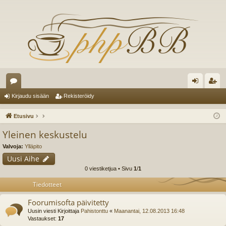
es
irj
ek
Kirjaudu sisään
Rekisteröidy
ku
au
ist
Etusivu
st
du
er
Yleinen keskustelu
el
si
öi
Valvoja:
Ylläpito
ua
sä
dy
Uusi Aihe
0 viestiketjua • Sivu
1
/
1
lu
än
Tiedotteet
ee
Foorumisofta päivitetty
t
Uusin viesti Kirjoittaja
Pahistonttu
«
Maanantai, 12.08.2013 16:48
Vastaukset:
17