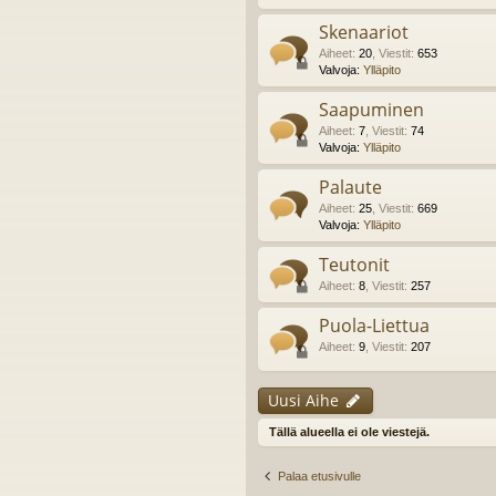
Skenaariot
Aiheet
:
20
,
Viestit
:
653
Valvoja:
Ylläpito
Saapuminen
Aiheet
:
7
,
Viestit
:
74
Valvoja:
Ylläpito
Palaute
Aiheet
:
25
,
Viestit
:
669
Valvoja:
Ylläpito
Teutonit
Aiheet
:
8
,
Viestit
:
257
Puola-Liettua
Aiheet
:
9
,
Viestit
:
207
Uusi Aihe
Tällä alueella ei ole viestejä.
Palaa etusivulle