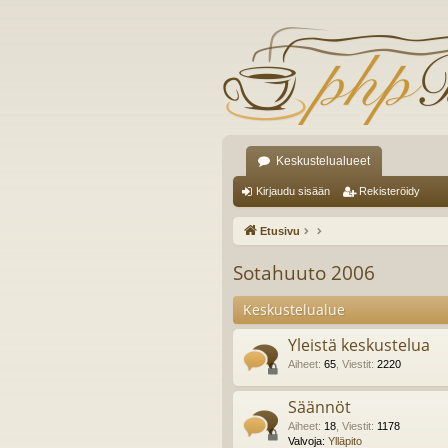
Keskustelualueet
Kirjaudu sisään
Rekisteröidy
Etusivu
Sotahuuto 2006
Keskustelualue
Yleistä keskustelua
Aiheet
:
65
,
Viestit
:
2220
Säännöt
Aiheet
:
18
,
Viestit
:
1178
Valvoja:
Ylläpito