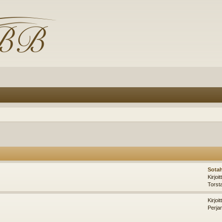
Sotah
Kirjoi
Torst
Kirjoi
Perja