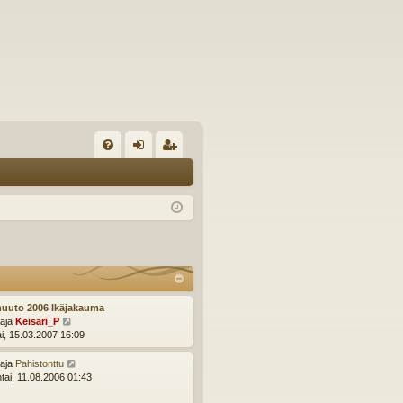
U
irj
ek
K
au
ist
K
du
er
si
öi
sä
dy
än
uuto 2006 Ikäjakauma
N
ttaja
Keisari_P
ä
ai, 15.03.2007 16:09
y
t
N
ttaja
Pahistonttu
ä
ä
ntai, 11.08.2006 01:43
u
y
u