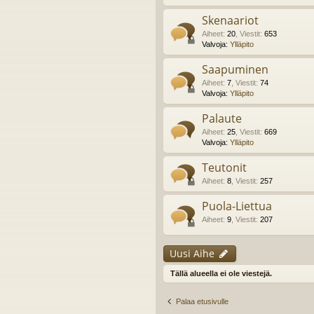
Skenaariot
Aiheet
:
20
,
Viestit
:
653
Valvoja:
Ylläpito
Saapuminen
Aiheet
:
7
,
Viestit
:
74
Valvoja:
Ylläpito
Palaute
Aiheet
:
25
,
Viestit
:
669
Valvoja:
Ylläpito
Teutonit
Aiheet
:
8
,
Viestit
:
257
Puola-Liettua
Aiheet
:
9
,
Viestit
:
207
Uusi Aihe
Tällä alueella ei ole viestejä.
Palaa etusivulle