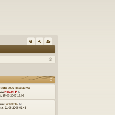
U
irj
ek
K
au
ist
K
du
er
si
öi
sä
dy
än
uuto 2006 Ikäjakauma
N
ttaja
Keisari_P
ä
ai, 15.03.2007 16:09
y
t
N
ttaja
Pahistonttu
ä
ä
ntai, 11.08.2006 01:43
u
y
u