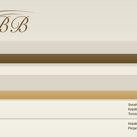
Sotah
Kirjoi
Torst
Kirjoi
Perja