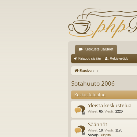
Keskustelualueet
Kirjaudu sisään
Rekisteröidy
Etusivu
Sotahuuto 2006
Keskustelualue
Yleistä keskustelua
Aiheet
:
65
,
Viestit
:
2220
Säännöt
Aiheet
:
18
,
Viestit
:
1178
Valvoja:
Ylläpito