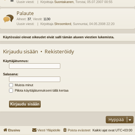
Uusin viesti:
Kirjoittaja
Suontakanen
, Torstai, 05.07.2007 00:55
Palaute
Aiheet
:
37
,
Viestit
:
1130
Uusin viesti:
Kirjoittaja
Shroomlord
, Sunnuntai, 04.05.2008 22:20
Käytössäsi olevat oikeudet eivät salli tämän alueen viestien lukemista.
Kirjaudu sisään
•
Rekisteröidy
Käyttäjätunnus:
Salasana:
Muista minut
Piilota käyttäjätunnukseni tällä kertaa
Hyppää
Etusivu
Viesti Ylläpidolle
Poista evästeet
Kaikki ajat ovat
UTC+03:00