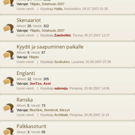
Valvojat:
Ylläpito
,
Sotahuuto 2007
Uusin viesti:
Kirjoittaja
Haltia
, Keskiviikko, 04.07.2007 01:35
Skenaariot
Aiheet
:
20
,
Viestit
:
322
Valvojat:
Ylläpito
,
Sotahuuto 2007
Uusin viesti:
Kirjoittaja
ZamboNet
, Torstai, 05.07.2007 12:37
Kyydit ja saapuminen paikalle
Aiheet
:
9
,
Viestit
:
67
Valvoja:
Ylläpito
Uusin viesti:
Kirjoittaja
Susikukko
, Lauantai, 30.06.2007 07:38
Englanti
Aiheet
:
12
,
Viestit
:
205
Valvojat:
JonTzu
,
Azor
Uusin viesti:
Kirjoittaja
saloneju
, Perjantai, 29.06.2007 14:08
Ranska
Aiheet
:
5
,
Viestit
:
73
Valvojat:
BlueSkie
,
Stonetroll
,
Wizzyli
Uusin viesti:
Kirjoittaja
Archibald
, Perjantai, 29.06.2007 11:18
Palkkasoturit
Aiheet
:
3
,
Viestit
:
69