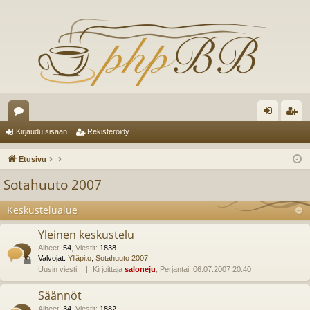
es
irj
ek
Kirjaudu sisään
Rekisteröidy
ku
au
ist
Etusivu
st
du
er
Sotahuuto 2007
el
si
öi
Keskustelualue
ua
sä
dy
Yleinen keskustelu
lu
än
Aiheet
:
54
,
Viestit
:
1838
ee
Valvojat:
Ylläpito
,
Sotahuuto 2007
Uusin viesti:
Kirjoittaja
saloneju
, Perjantai, 06.07.2007 20:40
t
Säännöt
Aiheet
:
34
,
Viestit
:
1882