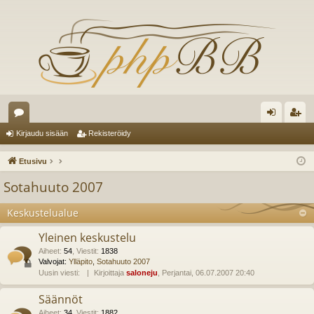
es
irj
ek
Kirjaudu sisään
Rekisteröidy
ku
au
ist
Etusivu
st
du
er
Sotahuuto 2007
el
si
öi
Keskustelualue
ua
sä
dy
Yleinen keskustelu
lu
än
Aiheet
:
54
,
Viestit
:
1838
ee
Valvojat:
Ylläpito
,
Sotahuuto 2007
Uusin viesti:
Kirjoittaja
saloneju
, Perjantai, 06.07.2007 20:40
t
Säännöt
Aiheet
:
34
,
Viestit
:
1882