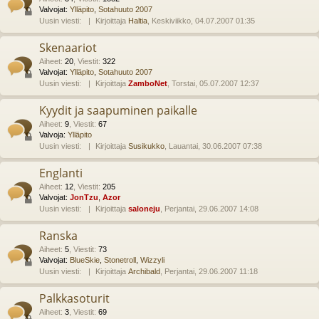
Valvojat:
Ylläpito
,
Sotahuuto 2007
Uusin viesti:
Kirjoittaja
Haltia
, Keskiviikko, 04.07.2007 01:35
Skenaariot
Aiheet
:
20
,
Viestit
:
322
Valvojat:
Ylläpito
,
Sotahuuto 2007
Uusin viesti:
Kirjoittaja
ZamboNet
, Torstai, 05.07.2007 12:37
Kyydit ja saapuminen paikalle
Aiheet
:
9
,
Viestit
:
67
Valvoja:
Ylläpito
Uusin viesti:
Kirjoittaja
Susikukko
, Lauantai, 30.06.2007 07:38
Englanti
Aiheet
:
12
,
Viestit
:
205
Valvojat:
JonTzu
,
Azor
Uusin viesti:
Kirjoittaja
saloneju
, Perjantai, 29.06.2007 14:08
Ranska
Aiheet
:
5
,
Viestit
:
73
Valvojat:
BlueSkie
,
Stonetroll
,
Wizzyli
Uusin viesti:
Kirjoittaja
Archibald
, Perjantai, 29.06.2007 11:18
Palkkasoturit
Aiheet
:
3
,
Viestit
:
69