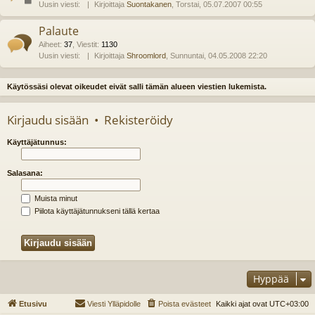
Uusin viesti:
Kirjoittaja
Suontakanen
, Torstai, 05.07.2007 00:55
Palaute
Aiheet
:
37
,
Viestit
:
1130
Uusin viesti:
Kirjoittaja
Shroomlord
, Sunnuntai, 04.05.2008 22:20
Käytössäsi olevat oikeudet eivät salli tämän alueen viestien lukemista.
Kirjaudu sisään
•
Rekisteröidy
Käyttäjätunnus:
Salasana:
Muista minut
Piilota käyttäjätunnukseni tällä kertaa
Hyppää
Etusivu
Viesti Ylläpidolle
Poista evästeet
Kaikki ajat ovat
UTC+03:00