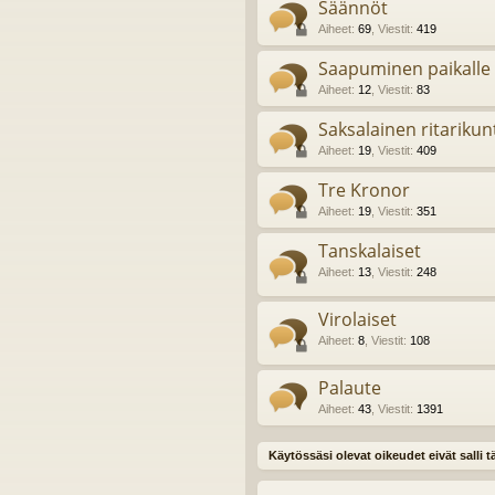
Säännöt
Aiheet
:
69
,
Viestit
:
419
Saapuminen paikalle
Aiheet
:
12
,
Viestit
:
83
Saksalainen ritarikun
Aiheet
:
19
,
Viestit
:
409
Tre Kronor
Aiheet
:
19
,
Viestit
:
351
Tanskalaiset
Aiheet
:
13
,
Viestit
:
248
Virolaiset
Aiheet
:
8
,
Viestit
:
108
Palaute
Aiheet
:
43
,
Viestit
:
1391
Käytössäsi olevat oikeudet eivät salli 