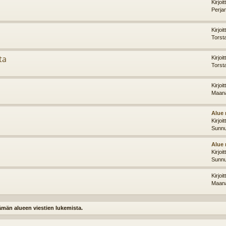
Kirjoi
Perja
Kirjoi
Torst
ta
Kirjoi
Torst
Kirjoi
Maana
Alue 
Kirjoi
Sunnu
Alue 
Kirjoi
Sunnu
Kirjoi
Maana
tämän alueen viestien lukemista.