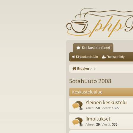
Keskustelualueet
Kirjaudu sisään
Rekisteröidy
Etusivu
Sotahuuto 2008
Keskustelualue
Yleinen keskustelu
Aiheet
:
50
,
Viestit
:
1625
Ilmoitukset
Aiheet
:
29
,
Viestit
:
363