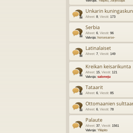
Valvojat:
Ylläpito
,
Järjestäjät
Unkarin kuningaskun
Aiheet
:
8
,
Viestit
:
173
Serbia
Aiheet
:
6
,
Viestit
:
96
Valvoja:
horsesarse-
Latinalaiset
Aiheet
:
7
,
Viestit
:
149
Kreikan keisarikunta
Aiheet
:
15
,
Viestit
:
121
Valvoja:
saloneju
Tataarit
Aiheet
:
6
,
Viestit
:
85
Ottomaanien sulttaa
Aiheet
:
6
,
Viestit
:
78
Palaute
Aiheet
:
37
,
Viestit
:
1561
Valvoja:
Ylläpito