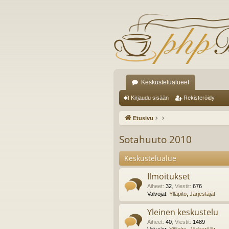
Keskustelualueet
Kirjaudu sisään
Rekisteröidy
Etusivu
Sotahuuto 2010
Keskustelualue
Ilmoitukset
Aiheet
:
32
,
Viestit
:
676
Valvojat:
Ylläpito
,
Järjestäjät
Yleinen keskustelu
Aiheet
:
40
,
Viestit
:
1489