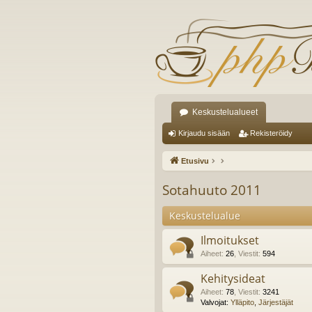
Keskustelualueet
Kirjaudu sisään
Rekisteröidy
Etusivu
Sotahuuto 2011
Keskustelualue
Ilmoitukset
Aiheet
:
26
,
Viestit
:
594
Kehitysideat
Aiheet
:
78
,
Viestit
:
3241
Valvojat:
Ylläpito
,
Järjestäjät