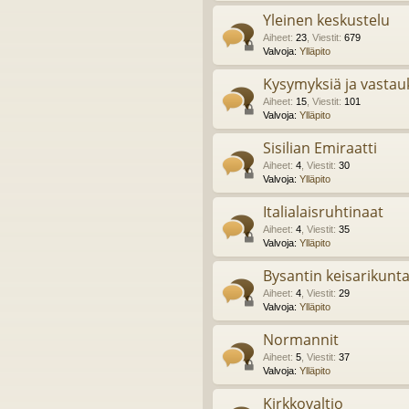
Yleinen keskustelu
Aiheet
:
23
,
Viestit
:
679
Valvoja:
Ylläpito
Kysymyksiä ja vastau
Aiheet
:
15
,
Viestit
:
101
Valvoja:
Ylläpito
Sisilian Emiraatti
Aiheet
:
4
,
Viestit
:
30
Valvoja:
Ylläpito
Italialaisruhtinaat
Aiheet
:
4
,
Viestit
:
35
Valvoja:
Ylläpito
Bysantin keisarikunt
Aiheet
:
4
,
Viestit
:
29
Valvoja:
Ylläpito
Normannit
Aiheet
:
5
,
Viestit
:
37
Valvoja:
Ylläpito
Kirkkovaltio