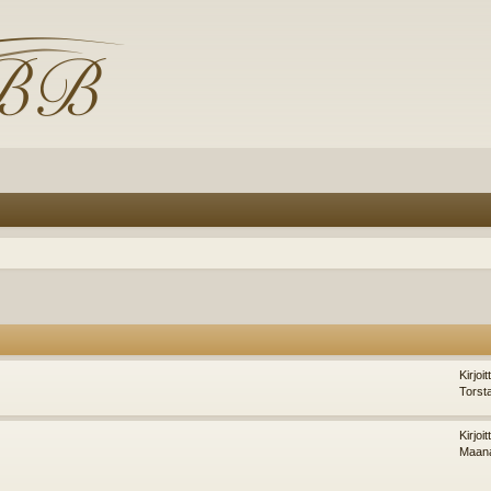
Kirjoi
Torst
Kirjoi
Maana