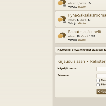
Aiheet
:
6
,
Viestit
:
95
Valvoja:
Ylläpito
Pyhä-Saksalaisroomal
Aiheet
:
5
,
Viestit
:
83
Valvoja:
Ylläpito
Palaute ja jälkipelit
Aiheet
:
48
,
Viestit
:
1683
Valvoja:
Ylläpito
Käytössäsi olevat oikeudet eivät salli 
Kirjaudu sisään
•
Rekister
Käyttäjätunnus:
Salasana:
Muis
Piilo