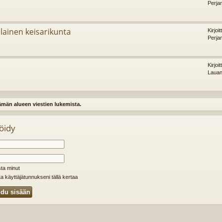
Perja
ainen keisarikunta
Kirjoi
Perja
Kirjoi
Lauan
tämän alueen viestien lukemista.
öidy
ta minut
ta käyttäjätunnukseni tällä kertaa