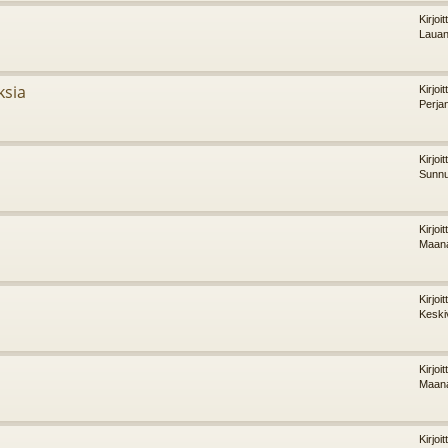
Kirjoi
Lauan
ksia
Kirjoi
Perja
Kirjoi
Sunnu
Kirjoi
Maana
a
Kirjoi
Keski
Kirjoi
Maana
Kirjoi