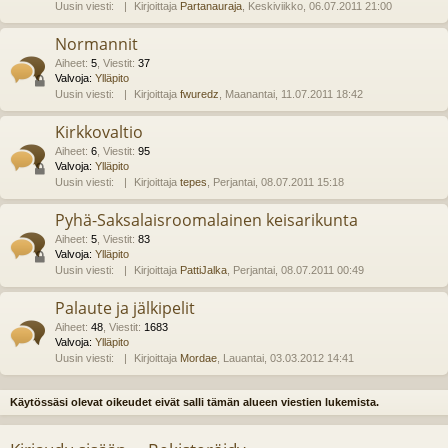
Uusin viesti:
Kirjoittaja
Partanauraja
, Keskiviikko, 06.07.2011 21:00
Normannit
Aiheet
:
5
,
Viestit
:
37
Valvoja:
Ylläpito
Uusin viesti:
Kirjoittaja
fwuredz
, Maanantai, 11.07.2011 18:42
Kirkkovaltio
Aiheet
:
6
,
Viestit
:
95
Valvoja:
Ylläpito
Uusin viesti:
Kirjoittaja
tepes
, Perjantai, 08.07.2011 15:18
Pyhä-Saksalaisroomalainen keisarikunta
Aiheet
:
5
,
Viestit
:
83
Valvoja:
Ylläpito
Uusin viesti:
Kirjoittaja
PattiJalka
, Perjantai, 08.07.2011 00:49
Palaute ja jälkipelit
Aiheet
:
48
,
Viestit
:
1683
Valvoja:
Ylläpito
Uusin viesti:
Kirjoittaja
Mordae
, Lauantai, 03.03.2012 14:41
Käytössäsi olevat oikeudet eivät salli tämän alueen viestien lukemista.