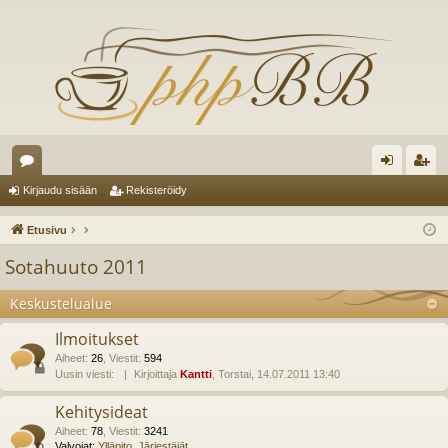
es
irj
ek
Kirjaudu sisään
Rekisteröidy
ku
au
ist
Etusivu
st
du
er
Sotahuuto 2011
el
si
öi
Keskustelualue
ua
sä
dy
Ilmoitukset
lu
än
Aiheet
:
26
,
Viestit
:
594
ee
Uusin viesti:
Kirjoittaja
Kantti
, Torstai, 14.07.2011 13:40
t
Kehitysideat
Aiheet
:
78
,
Viestit
:
3241
Valvojat:
Ylläpito
,
Järjestäjät