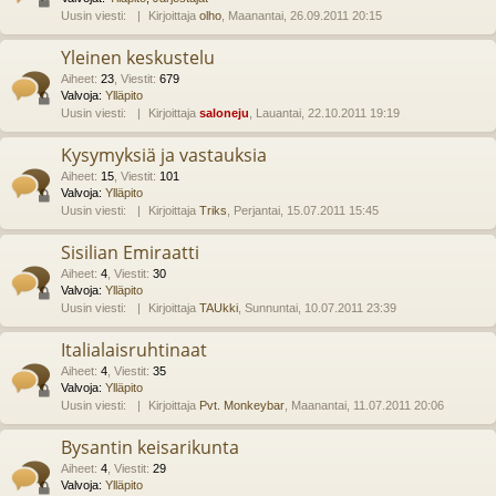
Uusin viesti:
Kirjoittaja
olho
, Maanantai, 26.09.2011 20:15
Yleinen keskustelu
Aiheet
:
23
,
Viestit
:
679
Valvoja:
Ylläpito
Uusin viesti:
Kirjoittaja
saloneju
, Lauantai, 22.10.2011 19:19
Kysymyksiä ja vastauksia
Aiheet
:
15
,
Viestit
:
101
Valvoja:
Ylläpito
Uusin viesti:
Kirjoittaja
Triks
, Perjantai, 15.07.2011 15:45
Sisilian Emiraatti
Aiheet
:
4
,
Viestit
:
30
Valvoja:
Ylläpito
Uusin viesti:
Kirjoittaja
TAUkki
, Sunnuntai, 10.07.2011 23:39
Italialaisruhtinaat
Aiheet
:
4
,
Viestit
:
35
Valvoja:
Ylläpito
Uusin viesti:
Kirjoittaja
Pvt. Monkeybar
, Maanantai, 11.07.2011 20:06
Bysantin keisarikunta
Aiheet
:
4
,
Viestit
:
29
Valvoja:
Ylläpito