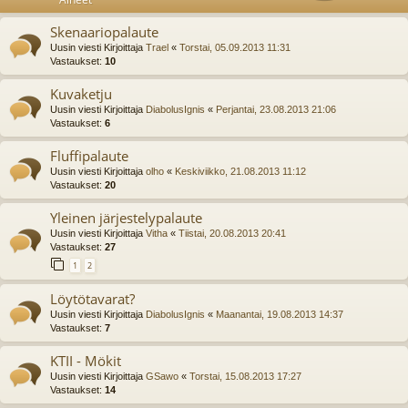
Skenaariopalaute
Uusin viesti Kirjoittaja
Trael
«
Torstai, 05.09.2013 11:31
Vastaukset:
10
Kuvaketju
Uusin viesti Kirjoittaja
DiabolusIgnis
«
Perjantai, 23.08.2013 21:06
Vastaukset:
6
Fluffipalaute
Uusin viesti Kirjoittaja
olho
«
Keskiviikko, 21.08.2013 11:12
Vastaukset:
20
Yleinen järjestelypalaute
Uusin viesti Kirjoittaja
Vitha
«
Tiistai, 20.08.2013 20:41
Vastaukset:
27
1
2
Löytötavarat?
Uusin viesti Kirjoittaja
DiabolusIgnis
«
Maanantai, 19.08.2013 14:37
Vastaukset:
7
KTII - Mökit
Uusin viesti Kirjoittaja
GSawo
«
Torstai, 15.08.2013 17:27
Vastaukset:
14