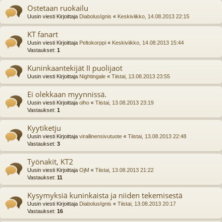
Ostetaan ruokailu
Uusin viesti Kirjoittaja
DiabolusIgnis
«
Keskiviikko, 14.08.2013 22:15
KT fanart
Uusin viesti Kirjoittaja
Peltokorppi
«
Keskiviikko, 14.08.2013 15:44
Vastaukset:
1
Kuninkaantekijät II puolijaot
Uusin viesti Kirjoittaja
Nightingale
«
Tiistai, 13.08.2013 23:55
Ei olekkaan myynnissä.
Uusin viesti Kirjoittaja
olho
«
Tiistai, 13.08.2013 23:19
Vastaukset:
1
Kyytiketju
Uusin viesti Kirjoittaja
virallinensivutuote
«
Tiistai, 13.08.2013 22:48
Vastaukset:
3
Työnakit, KT2
Uusin viesti Kirjoittaja
OjM
«
Tiistai, 13.08.2013 21:22
Vastaukset:
11
Kysymyksiä kuninkaista ja niiden tekemisestä
Uusin viesti Kirjoittaja
DiabolusIgnis
«
Tiistai, 13.08.2013 20:17
Vastaukset:
16