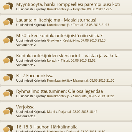
Myyntipöytä, hanki romppeellesi parempi uusi koti
Uusin viesti Kirjoittaja
Kuninkaantekijä
«
Perjantai, 09.08.2013 12:05
Lauantain iltaohjelma - Maalaisturnaus!
Uusin viesti Kirjoittaja
Kuninkaantekijä
«
Torstai, 08.08.2013 21:17
Mikä tekee kuninkaantekijöistä niin siistiä?
Uusin viesti Kirjoittaja
Grokker
«
Keskiviikko, 07.08.2013 23:18
Vastaukset:
2
Kuninkaantekijöiden skenaariot – vastaa ja vaikuta!
Uusin viesti Kirjoittaja
Lorach
«
Tiistai, 06.08.2013 12:52
Vastaukset:
7
KT 2 Facebookissa
Uusin viesti Kirjoittaja
Kuninkaantekijä
«
Maanantai, 05.08.2013 21:30
Ryhmäilmoittautuminen: Ole osa legendaa
Uusin viesti Kirjoittaja
Kuninkaantekijä
«
Sunnuntai, 05.05.2013 01:22
Varjoissa
Uusin viesti Kirjoittaja
Mahti
«
Perjantai, 22.02.2013 18:44
Vastaukset:
1
16-18.8 Hauhon Härkälinnalla
Uusin viesti Kirjoittaja
Nightingale
«
Perjantai, 22.02.2013 16:30