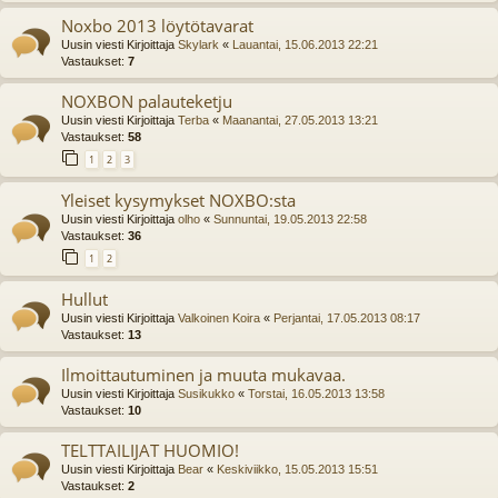
Noxbo 2013 löytötavarat
Uusin viesti Kirjoittaja
Skylark
«
Lauantai, 15.06.2013 22:21
Vastaukset:
7
NOXBON palauteketju
Uusin viesti Kirjoittaja
Terba
«
Maanantai, 27.05.2013 13:21
Vastaukset:
58
1
2
3
Yleiset kysymykset NOXBO:sta
Uusin viesti Kirjoittaja
olho
«
Sunnuntai, 19.05.2013 22:58
Vastaukset:
36
1
2
Hullut
Uusin viesti Kirjoittaja
Valkoinen Koira
«
Perjantai, 17.05.2013 08:17
Vastaukset:
13
Ilmoittautuminen ja muuta mukavaa.
Uusin viesti Kirjoittaja
Susikukko
«
Torstai, 16.05.2013 13:58
Vastaukset:
10
TELTTAILIJAT HUOMIO!
Uusin viesti Kirjoittaja
Bear
«
Keskiviikko, 15.05.2013 15:51
Vastaukset:
2