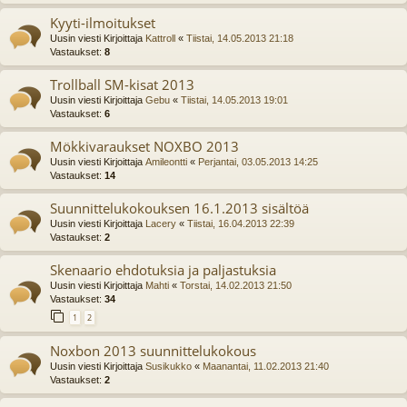
Kyyti-ilmoitukset
Uusin viesti Kirjoittaja
Kattroll
«
Tiistai, 14.05.2013 21:18
Vastaukset:
8
Trollball SM-kisat 2013
Uusin viesti Kirjoittaja
Gebu
«
Tiistai, 14.05.2013 19:01
Vastaukset:
6
Mökkivaraukset NOXBO 2013
Uusin viesti Kirjoittaja
Amileontti
«
Perjantai, 03.05.2013 14:25
Vastaukset:
14
Suunnittelukokouksen 16.1.2013 sisältöä
Uusin viesti Kirjoittaja
Lacery
«
Tiistai, 16.04.2013 22:39
Vastaukset:
2
Skenaario ehdotuksia ja paljastuksia
Uusin viesti Kirjoittaja
Mahti
«
Torstai, 14.02.2013 21:50
Vastaukset:
34
1
2
Noxbon 2013 suunnittelukokous
Uusin viesti Kirjoittaja
Susikukko
«
Maanantai, 11.02.2013 21:40
Vastaukset:
2