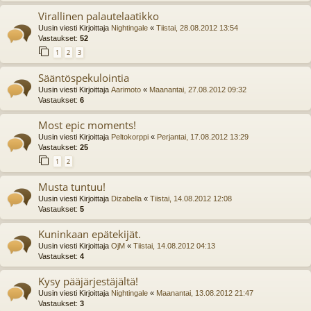
Virallinen palautelaatikko
Uusin viesti Kirjoittaja
Nightingale
«
Tiistai, 28.08.2012 13:54
Vastaukset:
52
1
2
3
Sääntöspekulointia
Uusin viesti Kirjoittaja
Aarimoto
«
Maanantai, 27.08.2012 09:32
Vastaukset:
6
Most epic moments!
Uusin viesti Kirjoittaja
Peltokorppi
«
Perjantai, 17.08.2012 13:29
Vastaukset:
25
1
2
Musta tuntuu!
Uusin viesti Kirjoittaja
Dizabella
«
Tiistai, 14.08.2012 12:08
Vastaukset:
5
Kuninkaan epätekijät.
Uusin viesti Kirjoittaja
OjM
«
Tiistai, 14.08.2012 04:13
Vastaukset:
4
Kysy pääjärjestäjältä!
Uusin viesti Kirjoittaja
Nightingale
«
Maanantai, 13.08.2012 21:47
Vastaukset:
3