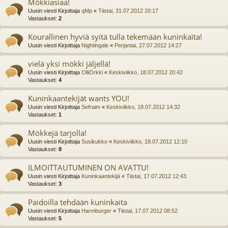
Mökkiasiaa!
Uusin viesti Kirjoittaja
qMp
«
Tiistai, 31.07.2012 20:17
Vastaukset:
2
Kourallinen hyviä syitä tulla tekemään kuninkaita!
Uusin viesti Kirjoittaja
Nightingale
«
Perjantai, 27.07.2012 14:27
vielä yksi mökki jäljellä!
Uusin viesti Kirjoittaja
OlliÖrkki
«
Keskiviikko, 18.07.2012 20:42
Vastaukset:
4
Kuninkaantekijät wants YOU!
Uusin viesti Kirjoittaja
Sefraim
«
Keskiviikko, 18.07.2012 14:32
Vastaukset:
1
Mökkejä tarjolla!
Uusin viesti Kirjoittaja
Susikukko
«
Keskiviikko, 18.07.2012 12:10
Vastaukset:
8
ILMOITTAUTUMINEN ON AVATTU!
Uusin viesti Kirjoittaja
Kuninkaantekijä
«
Tiistai, 17.07.2012 12:43
Vastaukset:
3
Paidoilla tehdään kuninkaita
Uusin viesti Kirjoittaja
Harmburger
«
Tiistai, 17.07.2012 08:52
Vastaukset:
5