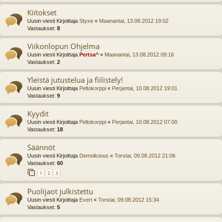
Kiitokset
Uusin viesti Kirjoittaja
Styxe
«
Maanantai, 13.08.2012 19:02
Vastaukset:
8
Viikonlopun Ohjelma
Uusin viesti Kirjoittaja
Pertsa^
«
Maanantai, 13.08.2012 09:16
Vastaukset:
2
Yleistä jutustelua ja fiilistely!
Uusin viesti Kirjoittaja
Peltokorppi
«
Perjantai, 10.08.2012 19:01
Vastaukset:
9
Kyydit
Uusin viesti Kirjoittaja
Peltokorppi
«
Perjantai, 10.08.2012 07:00
Vastaukset:
18
Säännöt
Uusin viesti Kirjoittaja
Demolicious
«
Torstai, 09.08.2012 21:06
Vastaukset:
60
1
2
3
Puolijaot julkistettu
Uusin viesti Kirjoittaja
Evert
«
Torstai, 09.08.2012 15:34
Vastaukset:
5