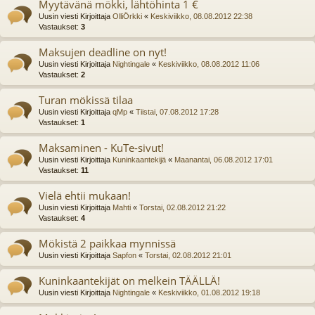
Myytävänä mökki, lähtöhinta 1 €
Uusin viesti Kirjoittaja
OlliÖrkki
«
Keskiviikko, 08.08.2012 22:38
Vastaukset:
3
Maksujen deadline on nyt!
Uusin viesti Kirjoittaja
Nightingale
«
Keskiviikko, 08.08.2012 11:06
Vastaukset:
2
Turan mökissä tilaa
Uusin viesti Kirjoittaja
qMp
«
Tiistai, 07.08.2012 17:28
Vastaukset:
1
Maksaminen - KuTe-sivut!
Uusin viesti Kirjoittaja
Kuninkaantekijä
«
Maanantai, 06.08.2012 17:01
Vastaukset:
11
Vielä ehtii mukaan!
Uusin viesti Kirjoittaja
Mahti
«
Torstai, 02.08.2012 21:22
Vastaukset:
4
Mökistä 2 paikkaa mynnissä
Uusin viesti Kirjoittaja
Sapfon
«
Torstai, 02.08.2012 21:01
Kuninkaantekijät on melkein TÄÄLLÄ!
Uusin viesti Kirjoittaja
Nightingale
«
Keskiviikko, 01.08.2012 19:18