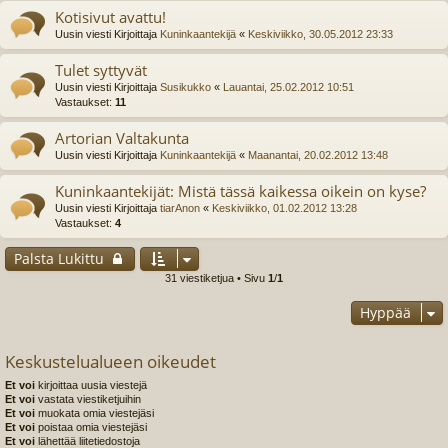
Kotisivut avattu!
Uusin viesti Kirjoittaja
Kuninkaantekijä
«
Keskiviikko, 30.05.2012 23:33
Tulet syttyvät
Uusin viesti Kirjoittaja
Susikukko
«
Lauantai, 25.02.2012 10:51
Vastaukset:
11
Artorian Valtakunta
Uusin viesti Kirjoittaja
Kuninkaantekijä
«
Maanantai, 20.02.2012 13:48
Kuninkaantekijät: Mistä tässä kaikessa oikein on kyse?
Uusin viesti Kirjoittaja
tiarAnon
«
Keskiviikko, 01.02.2012 13:28
Vastaukset:
4
Palsta Lukittu
31 viestiketjua • Sivu
1
/
1
Hyppää
Keskustelualueen oikeudet
Et voi
kirjoittaa uusia viestejä
Et voi
vastata viestiketjuihin
Et voi
muokata omia viestejäsi
Et voi
poistaa omia viestejäsi
Et voi
lähettää liitetiedostoja