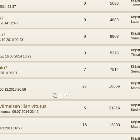
Kirjoi
0
5080
Torst
.2014 23:37
ki
Kirjoi
0
4889
Lauan
.2014 12:43
ko?
Kirjoi
9
9908
Sunnu
5.10.2010 09:23
Kirjoi
3
5378
Tiista
ai, 16.08.2014 16:29
pio?
Kirjoi
7
7514
Sunnu
.2014 05:01
Kirjoi
27
18666
Maana
 08.12.2013 20:58
1
2
iimeisen illan vitutus
Kirjoi
5
21816
Keski
nuntai, 06.07.2014 23:42
Kirjoi
16
13803
Maana
.03.2011 16:53
Kirjoi