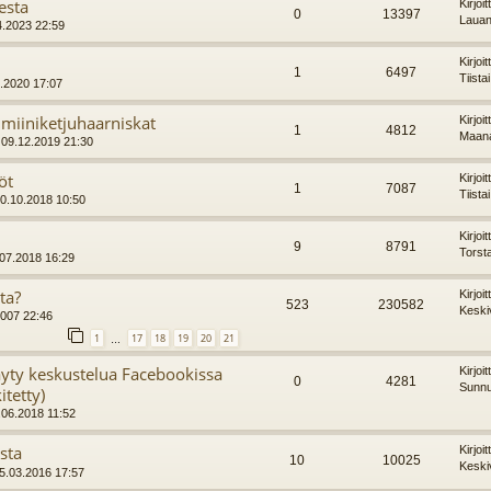
esta
Kirjoi
0
13397
Lauan
4.2023 22:59
Kirjoi
1
6497
Tiista
4.2020 17:07
miiniketjuhaarniskat
Kirjoi
1
4812
Maana
 09.12.2019 21:30
öt
Kirjoi
1
7087
Tiista
20.10.2018 10:50
Kirjoi
9
8791
Torst
3.07.2018 16:29
ta?
Kirjoi
523
230582
Keski
2007 22:46
1
17
18
19
20
21
…
yty keskustelua Facebookissa
Kirjoi
0
4281
Sunnu
itetty)
.06.2018 11:52
sta
Kirjoi
10
10025
Keski
15.03.2016 17:57