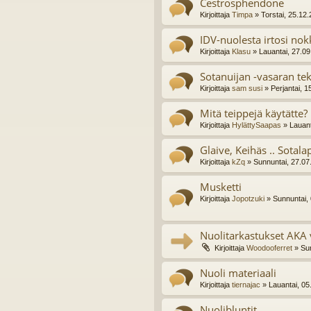
Cestrosphendone
Kirjoittaja
Timpa
» Torstai, 25.12
IDV-nuolesta irtosi nok
Kirjoittaja
Klasu
» Lauantai, 27.09
Sotanuijan -vasaran te
Kirjoittaja
sam susi
» Perjantai, 1
Mitä teippejä käytätte?
Kirjoittaja
HylättySaapas
» Lauant
Glaive, Keihäs .. Sotala
Kirjoittaja
kZq
» Sunnuntai, 27.07
Musketti
Kirjoittaja
Jopotzuki
» Sunnuntai,
Nuolitarkastukset AKA v
Kirjoittaja
Woodooferret
» Sun
Nuoli materiaali
Kirjoittaja
tiernajac
» Lauantai, 05
Nuolibluntit