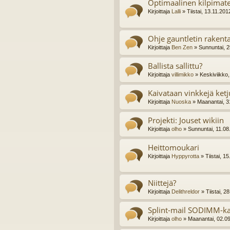
Optimaalinen kilpimate
Kirjoittaja
Lalli
» Tiistai, 13.11.201
Ohje gauntletin raken
Kirjoittaja
Ben Zen
» Sunnuntai, 2
Ballista sallittu?
Kirjoittaja
villimikko
» Keskiviikko,
Kaivataan vinkkejä ket
Kirjoittaja
Nuoska
» Maanantai, 3
Projekti: Jouset wikiin
Kirjoittaja
olho
» Sunnuntai, 11.08
Heittomoukari
Kirjoittaja
Hyppyrotta
» Tiistai, 1
Niittejä?
Kirjoittaja
Delithreldor
» Tiistai, 2
Splint-mail SODIMM-k
Kirjoittaja
olho
» Maanantai, 02.0