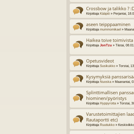
Crossbow ja talikko ? :
Kirjoittaja
Kääpiö
» Perjantai, 18.
aseen teipppaaminen
Kirjoittaja
mummomikael
» Maanan
Haikea toive toimivis
Kirjoittaja
JonTzu
» Tiistai, 08.0
Opetusvideot
Kirjoittaja
Susikukko
» Torstai, 1
Kysymyksiä panssarisä
Kirjoittaja
Nuoska
» Maanantai, 0
Splinttimallisen panssa
hiominen/pyöristys
Kirjoittaja
Hyppyrotta
» Torstai, 3
Varustetoimittajien laa
Rautaportti etc)
Kirjoittaja
Ruutiukko
» Keskiviikk