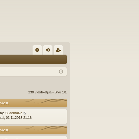
U
irj
ek
K
au
ist
K
du
er
si
öi
230 viestiketjua • Sivu
1
/
1
sä
dy
viesti
än
ttaja
Sudenraivo
ntai, 01.11.2013 21:16
viesti