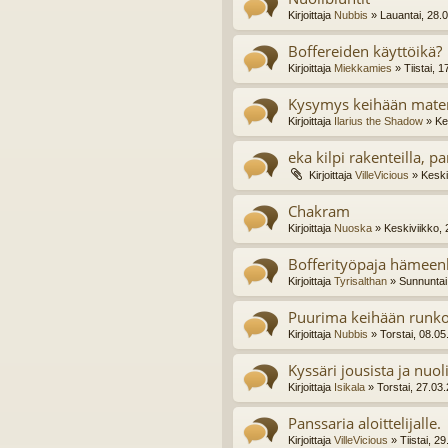
Kirjoittaja
Nubbis
» Lauantai, 28.
Boffereiden käyttöikä?
Kirjoittaja
Miekkamies
» Tiistai, 
Kysymys keihään mater
Kirjoittaja
Ilarius the Shadow
» Ke
eka kilpi rakenteilla, pa
Kirjoittaja
VilleVicious
» Keski
Chakram
Kirjoittaja
Nuoska
» Keskiviikko, 
Bofferityöpaja hämeenl
Kirjoittaja
Tyrisalthan
» Sunnuntai
Puurima keihään runko
Kirjoittaja
Nubbis
» Torstai, 08.05
Kyssäri jousista ja nuol
Kirjoittaja
Isikala
» Torstai, 27.03
Panssaria aloittelijalle.
Kirjoittaja
VilleVicious
» Tiistai, 2