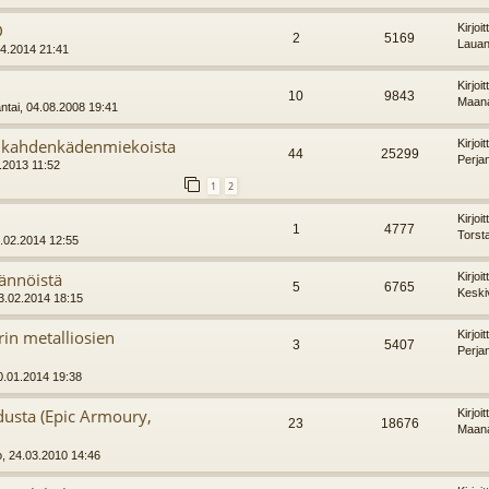
D
Kirjoi
2
5169
Lauan
04.2014 21:41
Kirjoi
10
9843
Maana
tai, 04.08.2008 19:41
ta kahdenkädenmiekoista
Kirjoi
44
25299
Perja
1.2013 11:52
1
2
Kirjoi
1
4777
Torst
3.02.2014 12:55
ännöistä
Kirjoi
5
6765
Keski
3.02.2014 18:15
rin metalliosien
Kirjoi
3
5407
Perja
0.01.2014 19:38
dusta (Epic Armoury,
Kirjoi
23
18676
Maana
o, 24.03.2010 14:46