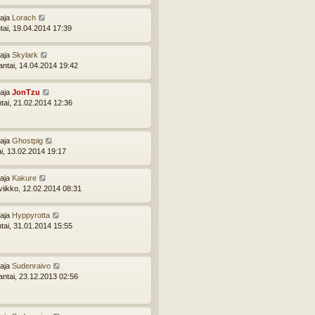
ttaja
Lorach
tai, 19.04.2014 17:39
ttaja
Skylark
ntai, 14.04.2014 19:42
ttaja
JonTzu
ntai, 21.02.2014 12:36
ttaja
Ghostpig
ai, 13.02.2014 19:17
ttaja
Kakure
viikko, 12.02.2014 08:31
ttaja
Hyppyrotta
ntai, 31.01.2014 15:55
ttaja
Sudenraivo
ntai, 23.12.2013 02:56