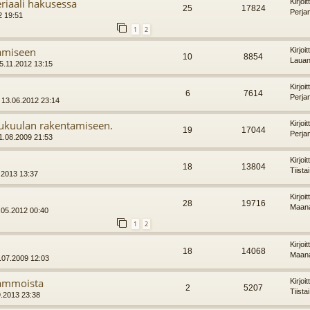
riaali hakusessa
Kirjoi
25
17824
Perjan
2 19:51
1
2
tamiseen
Kirjoi
10
8854
Lauan
5.11.2012 13:15
Kirjoi
6
7614
Perja
 13.06.2012 23:14
jukuulan rakentamiseen.
Kirjoi
19
17044
Perja
1.08.2009 21:53
Kirjoi
18
13804
Tiista
.2013 13:37
Kirjoi
28
19716
Maana
5.05.2012 00:40
1
2
Kirjoi
18
14068
Maana
8.07.2009 12:03
ammoista
Kirjoi
2
5207
Tiista
9.2013 23:38