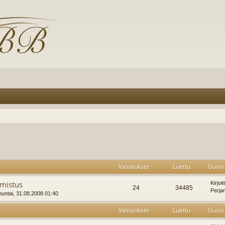
Vastaukset
Luettu
Uusin 
mistus
Kirjoi
24
34485
Perja
untai, 31.08.2008 01:40
Vastaukset
Luettu
Uusin 