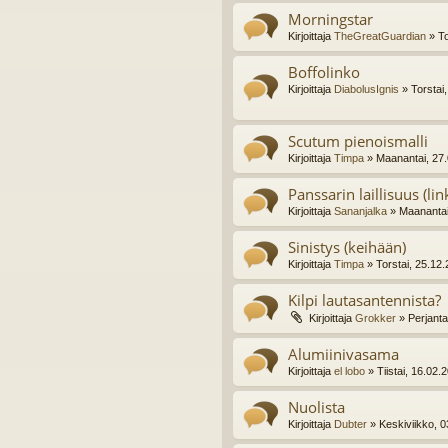
Morningstar
Kirjoittaja
TheGreatGuardian
» To
Boffolinko
Kirjoittaja
DiabolusIgnis
» Torstai
Scutum pienoismalli
Kirjoittaja
Timpa
» Maanantai, 27.
Panssarin laillisuus (li
Kirjoittaja
Sananjalka
» Maanantai
Sinistys (keihään)
Kirjoittaja
Timpa
» Torstai, 25.12
Kilpi lautasantennista?
Kirjoittaja
Grokker
» Perjanta
Alumiinivasama
Kirjoittaja
el lobo
» Tiistai, 16.02.
Nuolista
Kirjoittaja
Dubter
» Keskiviikko, 