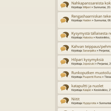
Nahkapanssareista ko
Kirjoittaja
Wilperi
» Sunnuntai, 20
Rengashaarniskan tek
Kirjoittaja
Haiden
» Sunnuntai, 08
Kysymystä tällaisesta r
Kirjoittaja
Haloska
» Keskiviikko,
Kahvan teippaus/pehm
Kirjoittaja
Sananjalka
» Perjantai,
Hilpari kysymyksiä
Kirjoittaja
Jopotzuki
» Perjantai, 
Runkoputken muotoilu
Kirjoittaja
Puupertti Ruma
» Tiista
katapultti ja nuolet
Kirjoittaja
Kääpiö
» Keskiviikko, 2
Niitit
Kirjoittaja
Hyppyrotta
» Sunnuntai