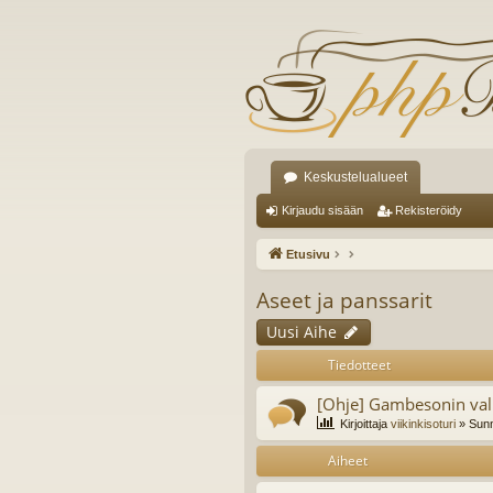
Keskustelualueet
Kirjaudu sisään
Rekisteröidy
Etusivu
Aseet ja panssarit
Uusi Aihe
Tiedotteet
[Ohje] Gambesonin val
Kirjoittaja
viikinkisoturi
» Sunn
Aiheet