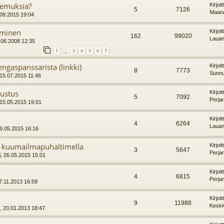
kemuksia?
Kirjoi
5
7126
Maana
.09.2015 19:04
eminen
Kirjoi
162
99020
Lauan
.06.2008 12:35
1
3
4
5
6
7
…
engaspanssarista (linkki)
Kirjoi
8
7773
Sunnu
 15.07.2015 11:46
ustus
Kirjoi
5
7092
Perja
 15.05.2015 19:01
Kirjoi
4
6264
Lauan
29.05.2015 16:16
 kuumailmapuhaltimella
Kirjoi
3
5647
Perja
i, 26.05.2015 15:01
Kirjoi
4
6815
Perja
7.11.2013 16:59
Kirjoi
9
11988
Keski
, 20.01.2013 18:47