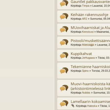
Gauntlet pakkausvante
Kirjoittaja
Timpa
» Lauantai, 15.0
Keihään rakennusohje
Kirjoittaja
AR2
» Sunnuntai, 05.0
MUovihaarniskat ja Alu
Kirjoittaja
Keesisusi
» Maanantai,
Pistooli/muskettisäänn
Kirjoittaja
Mättöäijjjjä
» Lauantai, 
Kuppikahvat
Kirjoittaja
JeHugawa
» Tiistai, 0
Tekemiänne haarniskoi
Kirjoittaja
Spino
» Torstai, 29.03.
Muovi-haarniskoista kä
(arkistointimielessä link
Kirjoittaja
Nubbis
» Sunnuntai, 10
Lamellaarin kokoamise
Kirjoittaja
Haloska
» Tiistai, 