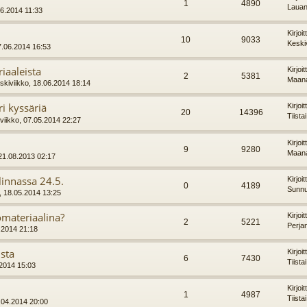
1
4890
Lauan
06.2014 11:33
Kirjoi
10
9033
Keski
17.06.2014 16:53
iaaleista
Kirjoi
2
5381
Maana
skiviikko, 18.06.2014 18:14
ri kyssäriä
Kirjoi
20
14396
Tiista
viikko, 07.05.2014 22:27
Kirjoi
9
9280
Maana
21.08.2013 02:17
innassa 24.5.
Kirjoi
0
4189
Sunnu
, 18.05.2014 13:25
materiaalina?
Kirjoi
2
5221
Perja
.2014 21:18
ista
Kirjoi
6
7430
Tiista
.2014 15:03
Kirjoi
1
4987
Tiista
9.04.2014 20:00