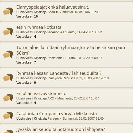
Elämyspelaajat ehkä haluavat sinut.
Uusin viesti Kirjoittaja
Saad
«
Sunnuntai, 15.04.2007 21:09
Vastaukset:
16
etsin ryhmää kotkasta
Uusin viesti Kirjoittaja
tiarAnon
«
Lauantai, 14.04.2007 09:52
Vastaukset:
4
Turun alueilla mitään ryhmää?(turusta helsinkiin päin
50km)
Uusin viesti Kirjoittaja
Pahistonttu
«
Tiistai, 10.04.2007 00:37
Vastaukset:
7
Ryhmää kasaan Lahdesta / lähiseuduilta ?
Uusin viesti Kirjoittaja
Pimeyden Ritari
«
Tiistai, 13.03.2007 20:18
Vastaukset:
9
Entalian värväystoimisto
Uusin viesti Kirjoittaja
AR2
«
Maanantai, 26.02.2007 16:07
Vastaukset:
4
Catalonian Compania värvää Mikkelistä
Uusin viesti Kirjoittaja
Farseer
«
Sunnuntai, 28.01.2007 21:40
Jyväskylän seudulta Sotahuutoon lähtijöitä?