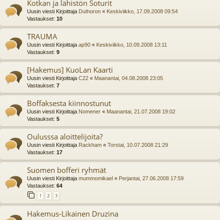
Kotkan ja lähistön Soturit
Uusin viesti Kirjoittaja
Duthoron
«
Keskiviikko, 17.09.2008 09:54
Vastaukset:
10
TRAUMA
Uusin viesti Kirjoittaja
ap90
«
Keskiviikko, 10.09.2008 13:11
Vastaukset:
9
[Hakemus] KuoLan Kaarti
Uusin viesti Kirjoittaja
C22
«
Maanantai, 04.08.2008 23:05
Vastaukset:
7
Boffaksesta kiinnostunut
Uusin viesti Kirjoittaja
Nomener
«
Maanantai, 21.07.2008 19:02
Vastaukset:
5
Oulusssa aloittelijoita?
Uusin viesti Kirjoittaja
Rackham
«
Torstai, 10.07.2008 21:29
Vastaukset:
17
Suomen bofferi ryhmät
Uusin viesti Kirjoittaja
mummomikael
«
Perjantai, 27.06.2008 17:59
Vastaukset:
64
1
2
3
Hakemus-Likainen Druzina