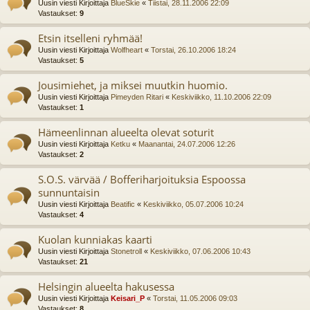
Uusin viesti Kirjoittaja
BlueSkie
«
Tiistai, 28.11.2006 22:09
Vastaukset:
9
Etsin itselleni ryhmää!
Uusin viesti Kirjoittaja
Wolfheart
«
Torstai, 26.10.2006 18:24
Vastaukset:
5
Jousimiehet, ja miksei muutkin huomio.
Uusin viesti Kirjoittaja
Pimeyden Ritari
«
Keskiviikko, 11.10.2006 22:09
Vastaukset:
1
Hämeenlinnan alueelta olevat soturit
Uusin viesti Kirjoittaja
Ketku
«
Maanantai, 24.07.2006 12:26
Vastaukset:
2
S.O.S. värvää / Bofferiharjoituksia Espoossa
sunnuntaisin
Uusin viesti Kirjoittaja
Beatific
«
Keskiviikko, 05.07.2006 10:24
Vastaukset:
4
Kuolan kunniakas kaarti
Uusin viesti Kirjoittaja
Stonetroll
«
Keskiviikko, 07.06.2006 10:43
Vastaukset:
21
Helsingin alueelta hakusessa
Uusin viesti Kirjoittaja
Keisari_P
«
Torstai, 11.05.2006 09:03
Vastaukset:
8