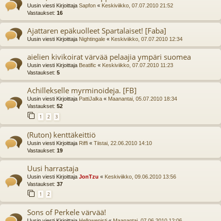
Uusin viesti Kirjoittaja
Sapfon
«
Keskiviikko, 07.07.2010 21:52
Vastaukset:
16
Ajattaren epäkuolleet Spartalaiset! [Faba]
Uusin viesti Kirjoittaja
Nightingale
«
Keskiviikko, 07.07.2010 12:34
aielien kivikoirat värvää pelaajia ympäri suomea
Uusin viesti Kirjoittaja
Beatific
«
Keskiviikko, 07.07.2010 11:23
Vastaukset:
5
Achillekselle myrminoideja. [FB]
Uusin viesti Kirjoittaja
PattiJalka
«
Maanantai, 05.07.2010 18:34
Vastaukset:
52
1
2
3
(Ruton) kenttäkeittiö
Uusin viesti Kirjoittaja
Riffi
«
Tiistai, 22.06.2010 14:10
Vastaukset:
19
Uusi harrastaja
Uusin viesti Kirjoittaja
JonTzu
«
Keskiviikko, 09.06.2010 13:56
Vastaukset:
37
1
2
Sons of Perkele värvää!
Uusin viesti Kirjoittaja
Hellowenisti
«
Maanantai, 07.06.2010 12:06