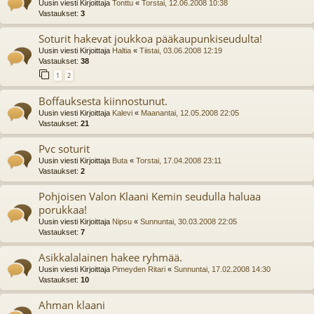
Uusin viesti Kirjoittaja
Tonttu
«
Torstai, 12.06.2008 10:38
Vastaukset:
3
Soturit hakevat joukkoa pääkaupunkiseudulta!
Uusin viesti Kirjoittaja
Haltia
«
Tiistai, 03.06.2008 12:19
Vastaukset:
38
1
2
Boffauksesta kiinnostunut.
Uusin viesti Kirjoittaja
Kalevi
«
Maanantai, 12.05.2008 22:05
Vastaukset:
21
Pvc soturit
Uusin viesti Kirjoittaja
Buta
«
Torstai, 17.04.2008 23:11
Vastaukset:
2
Pohjoisen Valon Klaani Kemin seudulla haluaa
porukkaa!
Uusin viesti Kirjoittaja
Nipsu
«
Sunnuntai, 30.03.2008 22:05
Vastaukset:
7
Asikkalalainen hakee ryhmää.
Uusin viesti Kirjoittaja
Pimeyden Ritari
«
Sunnuntai, 17.02.2008 14:30
Vastaukset:
10
Ahman klaani