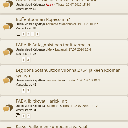
Uusin viesti Kirjoittaja
Azor
«
Tiistai, 20.07.2010 15:30
Vastaukset:
11
Bofferituomari Ropeconiin?
Uusin viesti Kirjoittaja
Aarimoto
«
Maanantai, 19.07.2010 19:13
Vastaukset:
86
1
2
3
4
FABA II: Antagonistinen tonttuarmeija
Uusin viesti Kirjoittaja
qMp
«
Lauantai, 17.07.2010 13:44
Vastaukset:
28
1
2
Legioona Sotahuutoon vuonna 2764 jälkeen Rooman
synnyn
Uusin viesti Kirjoittaja
viikinkisoturi
«
Torstai, 15.07.2010 10:48
Vastaukset:
42
1
2
FABA II: Itkevät Harlekiinit
Uusin viesti Kirjoittaja
Rackham
«
Torstai, 08.07.2010 19:12
Vastaukset:
31
1
2
Katso, Valkoinen komppania värvää!