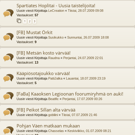
Spartiates Hoplitai - Uusia taistelijoita!
Uusin viesti Kirjoittaja
LeCreation
«
Tiistai, 28.07.2009 09:08
Vastaukset:
57
1
2
3
[FB] Mustat Örkit
Uusin viesti Kirjoittaja
Susikukko
«
Sunnuntai, 26.07.2009 18:08
Vastaukset:
9
[FB] Metsän kosto värvää!
Uusin viesti Kirjoittaja
Raudna
«
Perjantai, 24.07.2009 22:01
Vastaukset:
13
Kääpiösotajoukko värvää!
Uusin viesti Kirjoittaja
PattiJalka
«
Lauantai, 18.07.2009 23:19
Vastaukset:
5
[FaBa] Kaaoksen Legioonan foorumiryhmä on auki!
Uusin viesti Kirjoittaja
Beatific
«
Perjantai, 17.07.2009 00:26
[FB] Peikot Sillan alta värvää
Uusin viesti Kirjoittaja
gobliini
«
Tiistai, 07.07.2009 21:46
Pohjan Väen matkaan mukaan
Uusin viesti Kirjoittaja
Chasselas
«
Keskiviikko, 01.07.2009 08:21