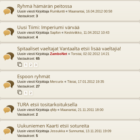
Ryhmä hämärän peitossa
Uusin viesti Kirjoittaja
Rumiluntti
«
Maanantai, 16.04.2012 00:58
Vastaukset:
3
Uusi Tiimi: Imperiumi värvää
Uusin viesti Kirjoittaja
Sapfon
«
Keskiviikko, 11.04.2012 10:43
Vastaukset:
4
Spitaaliset vaeltajat Vantaalta etsii lisää vaeltajia!
Uusin viesti Kirjoittaja
ZamboNet
«
Torstai, 02.02.2012 14:21
Vastaukset:
65
1
2
3
Espoon ryhmät
Uusin viesti Kirjoittaja
Mercurix
«
Tiistai, 17.01.2012 19:35
Vastaukset:
27
1
2
TURA etsii tositarkoituksella
Uusin viesti Kirjoittaja
qMp
«
Maanantai, 21.11.2011 18:00
Vastaukset:
2
Uukuniemen Kaarti etsii sotureita
Uusin viesti Kirjoittaja
Jessukka
«
Sunnuntai, 13.11.2011 19:09
Vastaukset:
5