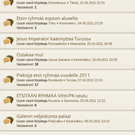
Uusin viesti Kirjoittaja
Demolicious
«
Tiistai, 31.05.2011 22:01
Vastaukset:
1
Etsin ryhmää espoon alueelta
Uusin viesti Kirjoittaja
Triks
«
Keskiviikko, 04.05.2011 23:20
Vastaukset:
1
Jesus Imperator käännyttää Turussa
Uusin viesti Kirjoittaja
Rumaahinen
«
Maanantai, 25.04.2011 18:39
Ostakaa mut
Uusin viesti Kirjoittaja
Jesua Sukaton
«
Keskiviikko, 20.04.2011 10:05
Vastaukset:
18
Pieksijä etsii ryhmää vuodelle 2011
Uusin viesti Kirjoittaja
Rumiluntti
«
Torstai, 07.04.2011 22:41
Vastaukset:
17
ETSITÄÄN RYHMÄÄ Vihti/PK-seutu
Uusin viesti Kirjoittaja
Kuvatus
«
Sunnuntai, 03.04.2011 12:22
Vastaukset:
6
Galenin veljeskunta palaa!
Uusin viesti Kirjoittaja
PattiJalka
«
Keskiviikko, 09.03.2011 23:23
Vastaukset:
2