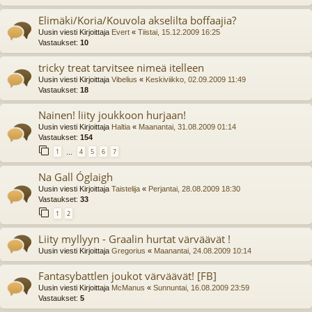
Elimäki/Koria/Kouvola akselilta boffaajia?
Uusin viesti Kirjoittaja
Evert
«
Tiistai, 15.12.2009 16:25
Vastaukset:
10
tricky treat tarvitsee nimeä itelleen
Uusin viesti Kirjoittaja
Vibelius
«
Keskiviikko, 02.09.2009 11:49
Vastaukset:
18
Nainen! liity joukkoon hurjaan!
Uusin viesti Kirjoittaja
Haltia
«
Maanantai, 31.08.2009 01:14
Vastaukset:
154
1
4
5
6
7
…
Na Gall Óglaigh
Uusin viesti Kirjoittaja
Taistelija
«
Perjantai, 28.08.2009 18:30
Vastaukset:
33
1
2
Liity myllyyn - Graalin hurtat värväävät !
Uusin viesti Kirjoittaja
Gregorius
«
Maanantai, 24.08.2009 10:14
Fantasybattlen joukot värväävät! [FB]
Uusin viesti Kirjoittaja
McManus
«
Sunnuntai, 16.08.2009 23:59
Vastaukset:
5