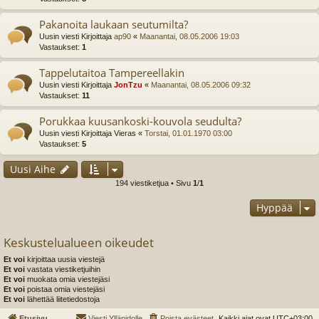
Pakanoita laukaan seutumilta?
Uusin viesti Kirjoittaja
ap90
«
Maanantai, 08.05.2006 19:03
Vastaukset:
1
Tappelutaitoa Tampereellakin
Uusin viesti Kirjoittaja
JonTzu
«
Maanantai, 08.05.2006 09:32
Vastaukset:
11
Porukkaa kuusankoski-kouvola seudulta?
Uusin viesti Kirjoittaja
Vieras
«
Torstai, 01.01.1970 03:00
Vastaukset:
5
Uusi Aihe
194 viestiketjua • Sivu
1
/
1
Hyppää
Keskustelualueen oikeudet
Et voi
kirjoittaa uusia viestejä
Et voi
vastata viestiketjuihin
Et voi
muokata omia viestejäsi
Et voi
poistaa omia viestejäsi
Et voi
lähettää liitetiedostoja
Etusivu
Viesti Ylläpidolle
Poista evästeet
Kaikki ajat ovat
UTC+03:00