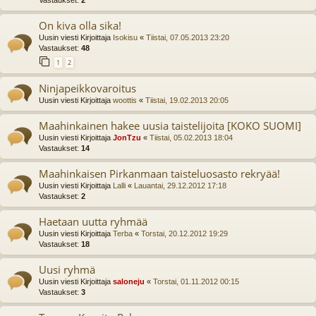
Vastaukset:
2
On kiva olla sika!
Uusin viesti Kirjoittaja
Isokisu
«
Tiistai, 07.05.2013 23:20
Vastaukset:
48
1
2
Ninjapeikkovaroitus
Uusin viesti Kirjoittaja
woottis
«
Tiistai, 19.02.2013 20:05
Maahinkainen hakee uusia taistelijoita [KOKO SUOMI]
Uusin viesti Kirjoittaja
JonTzu
«
Tiistai, 05.02.2013 18:04
Vastaukset:
14
Maahinkaisen Pirkanmaan taisteluosasto rekryää!
Uusin viesti Kirjoittaja
Lalli
«
Lauantai, 29.12.2012 17:18
Vastaukset:
2
Haetaan uutta ryhmää
Uusin viesti Kirjoittaja
Terba
«
Torstai, 20.12.2012 19:29
Vastaukset:
18
Uusi ryhmä
Uusin viesti Kirjoittaja
saloneju
«
Torstai, 01.11.2012 00:15
Vastaukset:
3