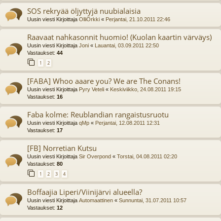
SOS rekryää öljyttyjä nuubialaisia
Uusin viesti Kirjoittaja
OlliÖrkki
«
Perjantai, 21.10.2011 22:46
Raavaat nahkasonnit huomio! (Kuolan kaartin värväys)
Uusin viesti Kirjoittaja
Joni
«
Lauantai, 03.09.2011 22:50
Vastaukset:
44
1
2
[FABA] Whoo aaare you? We are The Conans!
Uusin viesti Kirjoittaja
Pyry Veteli
«
Keskiviikko, 24.08.2011 19:15
Vastaukset:
16
Faba kolme: Reublandian rangaistusruotu
Uusin viesti Kirjoittaja
qMp
«
Perjantai, 12.08.2011 12:31
Vastaukset:
17
[FB] Norretian Kutsu
Uusin viesti Kirjoittaja
Sir Overpond
«
Torstai, 04.08.2011 02:20
Vastaukset:
80
1
2
3
4
Boffaajia Liperi/Viinijärvi alueella?
Uusin viesti Kirjoittaja
Automaattinen
«
Sunnuntai, 31.07.2011 10:57
Vastaukset:
12