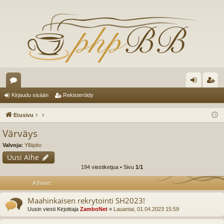
es
irj
ek
Kirjaudu sisään
Rekisteröidy
ku
au
ist
Etusivu
st
du
er
Värväys
el
si
öi
Valvoja:
Ylläpito
ua
sä
dy
Uusi Aihe
194 viestiketjua • Sivu
1
/
1
lu
än
Aiheet
ee
Maahinkaisen rekrytointi SH2023!
t
Uusin viesti Kirjoittaja
ZamboNet
«
Lauantai, 01.04.2023 15:59