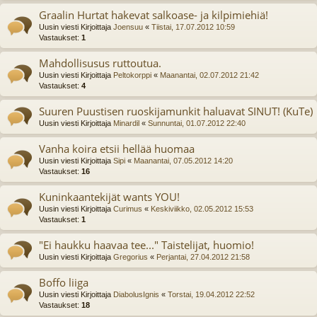
Graalin Hurtat hakevat salkoase- ja kilpimiehiä!
Uusin viesti Kirjoittaja
Joensuu
«
Tiistai, 17.07.2012 10:59
Vastaukset:
1
Mahdollisusus ruttoutua.
Uusin viesti Kirjoittaja
Peltokorppi
«
Maanantai, 02.07.2012 21:42
Vastaukset:
4
Suuren Puustisen ruoskijamunkit haluavat SINUT! (KuTe)
Uusin viesti Kirjoittaja
Minardil
«
Sunnuntai, 01.07.2012 22:40
Vanha koira etsii hellää huomaa
Uusin viesti Kirjoittaja
Sipi
«
Maanantai, 07.05.2012 14:20
Vastaukset:
16
Kuninkaantekijät wants YOU!
Uusin viesti Kirjoittaja
Curimus
«
Keskiviikko, 02.05.2012 15:53
Vastaukset:
1
"Ei haukku haavaa tee..." Taistelijat, huomio!
Uusin viesti Kirjoittaja
Gregorius
«
Perjantai, 27.04.2012 21:58
Boffo liiga
Uusin viesti Kirjoittaja
DiabolusIgnis
«
Torstai, 19.04.2012 22:52
Vastaukset:
18