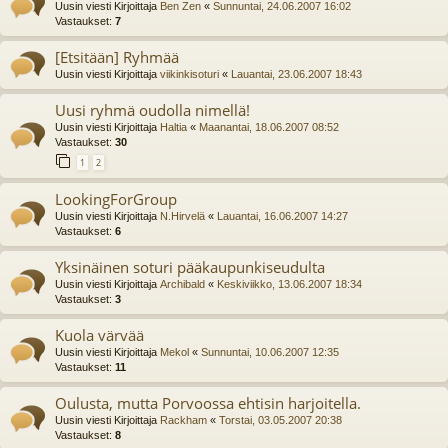
Uusin viesti Kirjoittaja
Ben Zen
«
Sunnuntai, 24.06.2007 16:02
Vastaukset:
7
[Etsitään] Ryhmää
Uusin viesti Kirjoittaja
viikinkisoturi
«
Lauantai, 23.06.2007 18:43
Uusi ryhmä oudolla nimellä!
Uusin viesti Kirjoittaja
Haltia
«
Maanantai, 18.06.2007 08:52
Vastaukset:
30
1
2
LookingForGroup
Uusin viesti Kirjoittaja
N.Hirvelä
«
Lauantai, 16.06.2007 14:27
Vastaukset:
6
Yksinäinen soturi pääkaupunkiseudulta
Uusin viesti Kirjoittaja
Archibald
«
Keskiviikko, 13.06.2007 18:34
Vastaukset:
3
Kuola värvää
Uusin viesti Kirjoittaja
Mekol
«
Sunnuntai, 10.06.2007 12:35
Vastaukset:
11
Oulusta, mutta Porvoossa ehtisin harjoitella.
Uusin viesti Kirjoittaja
Rackham
«
Torstai, 03.05.2007 20:38
Vastaukset:
8