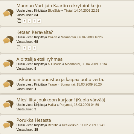
Mannun Vartijain Kaartin rekrytointiketju
Uusin viesti Kirjoittaja
BlueSkie
«
Tiistai, 14.04.2009 22:51
Vastaukset:
84
1
2
3
4
Ketään Keravalta?
Uusin viesti Kirjoittaja
frozen
«
Maanantai, 06.04.2009 16:26
Vastaukset:
68
1
2
3
Aloittelija etsii ryhmää
Uusin viesti Kirjoittaja
N.Hirvelä
«
Maanantai, 06.04.2009 05:34
Vastaukset:
8
Liskounioni uudistuu ja kaipaa uutta verta.
Uusin viesti Kirjoittaja
Taape
«
Sunnuntai, 15.03.2009 20:20
Vastaukset:
1
Mies! liity joukkoon kurjaan! (Kuola värvää)
Uusin viesti Kirjoittaja
Haltia
«
Perjantai, 13.03.2009 04:59
Vastaukset:
3
Porukka Hesasta
Uusin viesti Kirjoittaja
Beatific
«
Keskiviikko, 11.02.2009 18:41
Vastaukset:
18