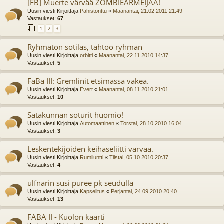
[FB] Muerte värvää ZOMBIEARMEIJAA!
Uusin viesti Kirjoittaja
Pahistonttu
«
Maanantai, 21.02.2011 21:49
Vastaukset:
67
1
2
3
Ryhmätön sotilas, tahtoo ryhmän
Uusin viesti Kirjoittaja
orbitti
«
Maanantai, 22.11.2010 14:37
Vastaukset:
5
FaBa III: Gremlinit etsimässä väkeä.
Uusin viesti Kirjoittaja
Evert
«
Maanantai, 08.11.2010 21:01
Vastaukset:
10
Satakunnan soturit huomio!
Uusin viesti Kirjoittaja
Automaattinen
«
Torstai, 28.10.2010 16:04
Vastaukset:
3
Leskentekijöiden keihäseliitti värvää.
Uusin viesti Kirjoittaja
Rumiluntti
«
Tiistai, 05.10.2010 20:37
Vastaukset:
4
ulfnarin susi puree pk seudulla
Uusin viesti Kirjoittaja
Kapselitus
«
Perjantai, 24.09.2010 20:40
Vastaukset:
13
FABA II - Kuolon kaarti