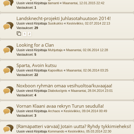
Uusin viesti Kirjoittaja
tiamanti
«
Maanantai, 12.01.2015 22:42
Vastaukset:
1
Landsknecht-projekti Juhlasotahuutoon 2014!
Uusin viesti Kirjoittaja
Susikukko
«
Keskiviikko, 02.07.2014 22:13
Vastaukset:
29
1
2
Looking for a Clan
Uusin viesti Kirjoittaja
Muhjuttaja
«
Maanantai, 02.06.2014 12:28
Vastaukset:
5
Sparta, Avoin kutsu
Uusin viesti Kirjoittaja
Kapselitus
«
Maanantai, 02.06.2014 03:25
Vastaukset:
22
Noxboon ryhmän omaa vesihuoltoa/kuvaajaa!
Uusin viesti Kirjoittaja
DiabolusIgnis
«
Maanantai, 28.04.2014 23:01
Vastaukset:
4
Vornan Klaani avaa rekryn Turun seudulla!
Uusin viesti Kirjoittaja
Archaos
«
Keskiviikko, 09.04.2014 00:49
Vastaukset:
3
[Rämäpatteri värvää] Jotain uutta? Ryhdy tykkimieheksi!
Uusin viesti Kirjoittaja
Kommando
«
Keskiviikko, 05.03.2014 22:30