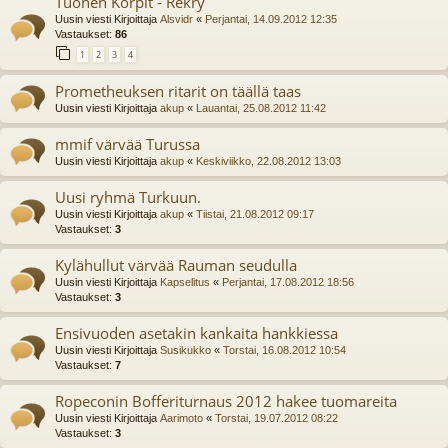
Tuonen Korpit - Rekry
Uusin viesti Kirjoittaja
Alsvidr
«
Perjantai, 14.09.2012 12:35
Vastaukset:
86
1
2
3
4
Prometheuksen ritarit on täällä taas
Uusin viesti Kirjoittaja
akup
«
Lauantai, 25.08.2012 11:42
mmif värvää Turussa
Uusin viesti Kirjoittaja
akup
«
Keskiviikko, 22.08.2012 13:03
Uusi ryhmä Turkuun.
Uusin viesti Kirjoittaja
akup
«
Tiistai, 21.08.2012 09:17
Vastaukset:
3
Kylähullut värvää Rauman seudulla
Uusin viesti Kirjoittaja
Kapselitus
«
Perjantai, 17.08.2012 18:56
Vastaukset:
3
Ensivuoden asetakin kankaita hankkiessa
Uusin viesti Kirjoittaja
Susikukko
«
Torstai, 16.08.2012 10:54
Vastaukset:
7
Ropeconin Bofferiturnaus 2012 hakee tuomareita
Uusin viesti Kirjoittaja
Aarimoto
«
Torstai, 19.07.2012 08:22
Vastaukset:
3