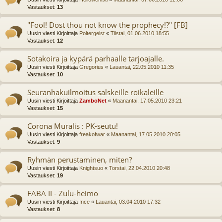
Vastaukset:
13
''Fool! Dost thou not know the prophecy!?'' [FB]
Uusin viesti Kirjoittaja
Poltergeist
«
Tiistai, 01.06.2010 18:55
Vastaukset:
12
Sotakoira ja kypärä parhaalle tarjoajalle.
Uusin viesti Kirjoittaja
Gregorius
«
Lauantai, 22.05.2010 11:35
Vastaukset:
10
Seuranhakuilmoitus salskeille roikaleille
Uusin viesti Kirjoittaja
ZamboNet
«
Maanantai, 17.05.2010 23:21
Vastaukset:
15
Corona Muralis : PK-seutu!
Uusin viesti Kirjoittaja
freakofwar
«
Maanantai, 17.05.2010 20:05
Vastaukset:
9
Ryhmän perustaminen, miten?
Uusin viesti Kirjoittaja
Knightsuo
«
Torstai, 22.04.2010 20:48
Vastaukset:
19
FABA II - Zulu-heimo
Uusin viesti Kirjoittaja
Ince
«
Lauantai, 03.04.2010 17:32
Vastaukset:
8