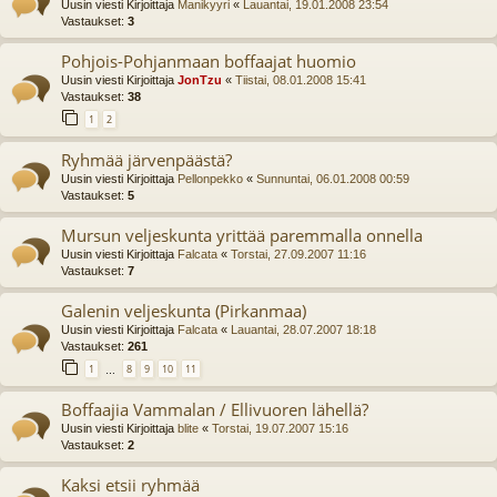
Uusin viesti Kirjoittaja
Manikyyri
«
Lauantai, 19.01.2008 23:54
Vastaukset:
3
Pohjois-Pohjanmaan boffaajat huomio
Uusin viesti Kirjoittaja
JonTzu
«
Tiistai, 08.01.2008 15:41
Vastaukset:
38
1
2
Ryhmää järvenpäästä?
Uusin viesti Kirjoittaja
Pellonpekko
«
Sunnuntai, 06.01.2008 00:59
Vastaukset:
5
Mursun veljeskunta yrittää paremmalla onnella
Uusin viesti Kirjoittaja
Falcata
«
Torstai, 27.09.2007 11:16
Vastaukset:
7
Galenin veljeskunta (Pirkanmaa)
Uusin viesti Kirjoittaja
Falcata
«
Lauantai, 28.07.2007 18:18
Vastaukset:
261
1
8
9
10
11
…
Boffaajia Vammalan / Ellivuoren lähellä?
Uusin viesti Kirjoittaja
blite
«
Torstai, 19.07.2007 15:16
Vastaukset:
2
Kaksi etsii ryhmää