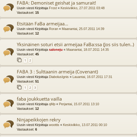
FABA: Demoniset geishat ja samurait!
Uusin viesti Kirjoittaja
Frost
«
Keskiviikko, 27.07.2011 03:48
Vastaukset:
15
Etsitään FaBa armeijaa...
Uusin viesti Kirjoittaja
Roran
«
Maanantai, 25.07.2011 14:39
Vastaukset:
12
Yksinäinen soturi etsii armeijaa FaBa:ssa (Jos siis tulen..)
Uusin viesti Kirjoittaja
saloneju
«
Maanantai, 18.07.2011 14:35
Vastaukset:
45
1
2
FABA 3 : Sulttaanin armeija (Covenant)
Uusin viesti Kirjoittaja
DiabolusIgnis
«
Lauantai, 16.07.2011 17:31
Vastaukset:
51
1
2
3
faba joukkuetta vailla
Uusin viesti Kirjoittaja
qMp
«
Perjantai, 15.07.2011 13:10
Vastaukset:
12
Ninjapeikkojen rekry
Uusin viesti Kirjoittaja
woottis
«
Keskiviikko, 13.07.2011 00:10
Vastaukset:
6