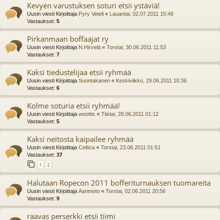
Kevyen varustuksen soturi etsii ystäviä!
Uusin viesti Kirjoittaja
Pyry Veteli
«
Lauantai, 02.07.2011 15:48
Vastaukset:
5
Pirkanmaan boffaajat ry
Uusin viesti Kirjoittaja
N.Hirvelä
«
Torstai, 30.06.2011 11:53
Vastaukset:
7
Kaksi tiedustelijaa etsii ryhmää
Uusin viesti Kirjoittaja
Suontakanen
«
Keskiviikko, 29.06.2011 10:36
Vastaukset:
6
Kolme soturia etsii ryhmää!
Uusin viesti Kirjoittaja
woottis
«
Tiistai, 28.06.2011 01:12
Vastaukset:
5
Kaksi neitosta kaipailee ryhmää
Uusin viesti Kirjoittaja
Celtica
«
Torstai, 23.06.2011 01:51
Vastaukset:
37
1
2
Halutaan Ropecon 2011 bofferiturnauksen tuomareita
Uusin viesti Kirjoittaja
Aarimoto
«
Torstai, 02.06.2011 20:56
Vastaukset:
9
raavas perserkki etsii tiimi