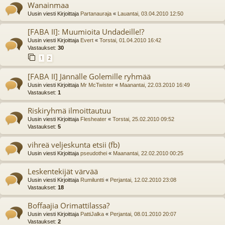
Wanainmaa
Uusin viesti Kirjoittaja
Partanauraja
«
Lauantai, 03.04.2010 12:50
[FABA II]: Muumioita Undadeille!?
Uusin viesti Kirjoittaja
Evert
«
Torstai, 01.04.2010 16:42
Vastaukset:
30
1
2
[FABA II] Jännälle Golemille ryhmää
Uusin viesti Kirjoittaja
Mr McTwister
«
Maanantai, 22.03.2010 16:49
Vastaukset:
1
Riskiryhmä ilmoittautuu
Uusin viesti Kirjoittaja
Flesheater
«
Torstai, 25.02.2010 09:52
Vastaukset:
5
vihreä veljeskunta etsii (fb)
Uusin viesti Kirjoittaja
pseudothei
«
Maanantai, 22.02.2010 00:25
Leskentekijät värvää
Uusin viesti Kirjoittaja
Rumiluntti
«
Perjantai, 12.02.2010 23:08
Vastaukset:
18
Boffaajia Orimattilassa?
Uusin viesti Kirjoittaja
PattiJalka
«
Perjantai, 08.01.2010 20:07
Vastaukset:
2