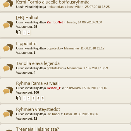
Kemi-Tornio alueelle boffausryhmää
Uusin viesti Kirjoittaja
kotkasotilas
«
Keskiviikko, 25.07.2018 18:25
[FB] Haltiat
Uusin viesti Kirjoittaja
ZamboNet
«
Torstai, 14.06.2018 09:34
Vastaukset:
25
1
2
Lippuliitto
Uusin viesti Kirjoittaja
Jopotzuki
«
Maanantai, 11.06.2018 11:12
Vastaukset:
1
Tarjolla elävä legenda
Uusin viesti Kirjoittaja
goblintaikuri
«
Maanantai, 17.07.2017 10:59
Vastaukset:
4
Ryhmä Rämä värvää!!
Uusin viesti Kirjoittaja
Keisari_P
«
Keskiviikko, 05.07.2017 19:16
Vastaukset:
106
1
2
3
4
5
Ryhmien yhteystiedot
Uusin viesti Kirjoittaja
De-Kaani
«
Tiistai, 18.08.2015 08:36
Vastaukset:
12
Treenejä Helsingissä?