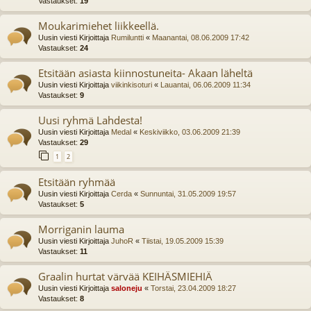
Vastaukset:
19
Moukarimiehet liikkeellä.
Uusin viesti Kirjoittaja
Rumiluntti
«
Maanantai, 08.06.2009 17:42
Vastaukset:
24
Etsitään asiasta kiinnostuneita- Akaan läheltä
Uusin viesti Kirjoittaja
viikinkisoturi
«
Lauantai, 06.06.2009 11:34
Vastaukset:
9
Uusi ryhmä Lahdesta!
Uusin viesti Kirjoittaja
Medal
«
Keskiviikko, 03.06.2009 21:39
Vastaukset:
29
1
2
Etsitään ryhmää
Uusin viesti Kirjoittaja
Cerda
«
Sunnuntai, 31.05.2009 19:57
Vastaukset:
5
Morriganin lauma
Uusin viesti Kirjoittaja
JuhoR
«
Tiistai, 19.05.2009 15:39
Vastaukset:
11
Graalin hurtat värvää KEIHÄSMIEHIÄ
Uusin viesti Kirjoittaja
saloneju
«
Torstai, 23.04.2009 18:27
Vastaukset:
8