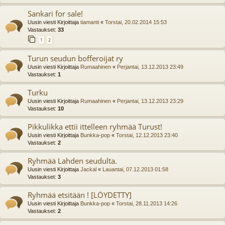
Sankari for sale!
Uusin viesti Kirjoittaja
tiamanti
«
Torstai, 20.02.2014 15:53
Vastaukset:
33
1
2
Turun seudun bofferoijat ry
Uusin viesti Kirjoittaja
Rumaahinen
«
Perjantai, 13.12.2013 23:49
Vastaukset:
1
Turku
Uusin viesti Kirjoittaja
Rumaahinen
«
Perjantai, 13.12.2013 23:29
Vastaukset:
10
Pikkulikka ettii ittelleen ryhmää Turust!
Uusin viesti Kirjoittaja
Bunkka-pop
«
Torstai, 12.12.2013 23:40
Vastaukset:
2
Ryhmää Lahden seudulta.
Uusin viesti Kirjoittaja
Jackal
«
Lauantai, 07.12.2013 01:58
Vastaukset:
3
Ryhmää etsitään ! [LÖYDETTY]
Uusin viesti Kirjoittaja
Bunkka-pop
«
Torstai, 28.11.2013 14:26
Vastaukset:
2