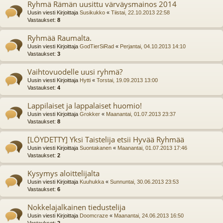
Ryhmä Rämän uusittu värväysmainos 2014
Uusin viesti Kirjoittaja
Susikukko
«
Tiistai, 22.10.2013 22:58
Vastaukset:
8
Ryhmää Raumalta.
Uusin viesti Kirjoittaja
GodTierSiRad
«
Perjantai, 04.10.2013 14:10
Vastaukset:
3
Vaihtovuodelle uusi ryhmä?
Uusin viesti Kirjoittaja
Hytti
«
Torstai, 19.09.2013 13:00
Vastaukset:
4
Lappilaiset ja lappalaiset huomio!
Uusin viesti Kirjoittaja
Grokker
«
Maanantai, 01.07.2013 23:37
Vastaukset:
8
[LÖYDETTY] Yksi Taistelija etsii Hyvää Ryhmää
Uusin viesti Kirjoittaja
Suontakanen
«
Maanantai, 01.07.2013 17:46
Vastaukset:
2
Kysymys aloittelijalta
Uusin viesti Kirjoittaja
Kuuhukka
«
Sunnuntai, 30.06.2013 23:53
Vastaukset:
6
Nokkelajalkainen tiedustelija
Uusin viesti Kirjoittaja
Doomcraze
«
Maanantai, 24.06.2013 16:50