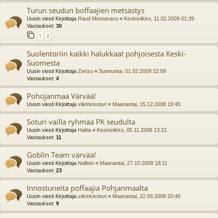
Turun seudun boffaajien metsästys
Uusin viesti Kirjoittaja
Raud Mustasavu
«
Keskiviikko, 11.02.2009 01:39
Vastaukset:
30
1
2
Suolentoriin kaikki halukkaat pohjoisesta Keski-
Suomesta
Uusin viesti Kirjoittaja
Zenzu
«
Sunnuntai, 01.02.2009 22:09
Vastaukset:
4
Pohojanmaa Värvää!
Uusin viesti Kirjoittaja
viikinkisoturi
«
Maanantai, 15.12.2008 19:45
Soturi vailla ryhmää PK seudulta
Uusin viesti Kirjoittaja
Haltia
«
Keskiviikko, 05.11.2008 13:21
Vastaukset:
11
Goblin Team värvää!
Uusin viesti Kirjoittaja
Nalfein
«
Maanantai, 27.10.2008 18:11
Vastaukset:
23
Innostuneita poffaajia Pohjanmaalta
Uusin viesti Kirjoittaja
viikinkisoturi
«
Maanantai, 22.09.2008 20:46
Vastaukset:
9