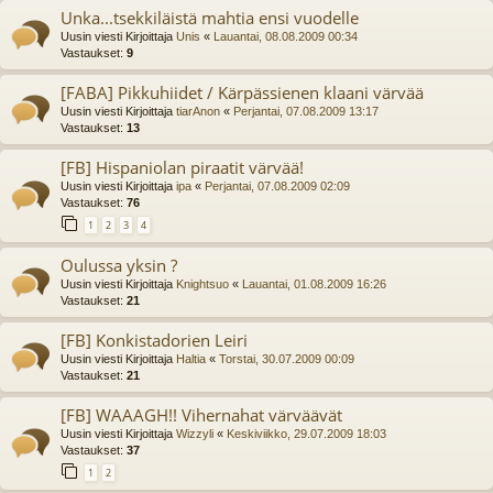
Unka...tsekkiläistä mahtia ensi vuodelle
Uusin viesti Kirjoittaja
Unis
«
Lauantai, 08.08.2009 00:34
Vastaukset:
9
[FABA] Pikkuhiidet / Kärpässienen klaani värvää
Uusin viesti Kirjoittaja
tiarAnon
«
Perjantai, 07.08.2009 13:17
Vastaukset:
13
[FB] Hispaniolan piraatit värvää!
Uusin viesti Kirjoittaja
ipa
«
Perjantai, 07.08.2009 02:09
Vastaukset:
76
1
2
3
4
Oulussa yksin ?
Uusin viesti Kirjoittaja
Knightsuo
«
Lauantai, 01.08.2009 16:26
Vastaukset:
21
[FB] Konkistadorien Leiri
Uusin viesti Kirjoittaja
Haltia
«
Torstai, 30.07.2009 00:09
Vastaukset:
21
[FB] WAAAGH!! Vihernahat värväävät
Uusin viesti Kirjoittaja
Wizzyli
«
Keskiviikko, 29.07.2009 18:03
Vastaukset:
37
1
2