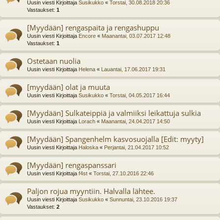
Uusin viesti Kirjoittaja
Susikukko
«
Torstai, 30.08.2018 20:36
Vastaukset:
1
[Myydään] rengaspaita ja rengashuppu
Uusin viesti Kirjoittaja
Encore
«
Maanantai, 03.07.2017 12:48
Vastaukset:
1
Ostetaan nuolia
Uusin viesti Kirjoittaja
Helena
«
Lauantai, 17.06.2017 19:31
[myydään] olat ja muuta
Uusin viesti Kirjoittaja
Susikukko
«
Torstai, 04.05.2017 16:44
[Myydään] Sulkateippiä ja valmiiksi leikattuja sulkia
Uusin viesti Kirjoittaja
Lorach
«
Maanantai, 24.04.2017 14:50
[Myydään] Spangenhelm kasvosuojalla [Edit: myyty]
Uusin viesti Kirjoittaja
Haloska
«
Perjantai, 21.04.2017 10:52
[Myydään] rengaspanssari
Uusin viesti Kirjoittaja
f4st
«
Torstai, 27.10.2016 22:46
Paljon rojua myyntiin. Halvalla lähtee.
Uusin viesti Kirjoittaja
Susikukko
«
Sunnuntai, 23.10.2016 19:37
Vastaukset:
2