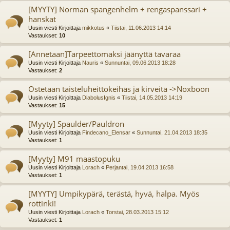
[MYYTY] Norman spangenhelm + rengaspanssari +
hanskat
Uusin viesti Kirjoittaja
mikkotus
«
Tiistai, 11.06.2013 14:14
Vastaukset:
10
[Annetaan]Tarpeettomaksi jäänyttä tavaraa
Uusin viesti Kirjoittaja
Nauris
«
Sunnuntai, 09.06.2013 18:28
Vastaukset:
2
Ostetaan taisteluheittokeihäs ja kirveitä ->Noxboon
Uusin viesti Kirjoittaja
DiabolusIgnis
«
Tiistai, 14.05.2013 14:19
Vastaukset:
15
[Myyty] Spaulder/Pauldron
Uusin viesti Kirjoittaja
Findecano_Elensar
«
Sunnuntai, 21.04.2013 18:35
Vastaukset:
1
[Myyty] M91 maastopuku
Uusin viesti Kirjoittaja
Lorach
«
Perjantai, 19.04.2013 16:58
Vastaukset:
1
[MYYTY] Umpikypärä, terästä, hyvä, halpa. Myös
rottinki!
Uusin viesti Kirjoittaja
Lorach
«
Torstai, 28.03.2013 15:12
Vastaukset:
1