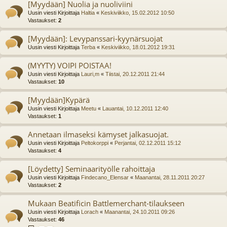
[Myydään] Nuolia ja nuoliviini
Uusin viesti Kirjoittaja
Haltia
«
Keskiviikko, 15.02.2012 10:50
Vastaukset:
2
[Myydään]: Levypanssari-kyynärsuojat
Uusin viesti Kirjoittaja
Terba
«
Keskiviikko, 18.01.2012 19:31
(MYYTY) VOIPI POISTAA!
Uusin viesti Kirjoittaja
Lauri,m
«
Tiistai, 20.12.2011 21:44
Vastaukset:
10
[Myydään]Kypärä
Uusin viesti Kirjoittaja
Meetu
«
Lauantai, 10.12.2011 12:40
Vastaukset:
1
Annetaan ilmaseksi kämyset jalkasuojat.
Uusin viesti Kirjoittaja
Peltokorppi
«
Perjantai, 02.12.2011 15:12
Vastaukset:
4
[Löydetty] Seminaarityölle rahoittaja
Uusin viesti Kirjoittaja
Findecano_Elensar
«
Maanantai, 28.11.2011 20:27
Vastaukset:
2
Mukaan Beatificin Battlemerchant-tilaukseen
Uusin viesti Kirjoittaja
Lorach
«
Maanantai, 24.10.2011 09:26
Vastaukset:
46