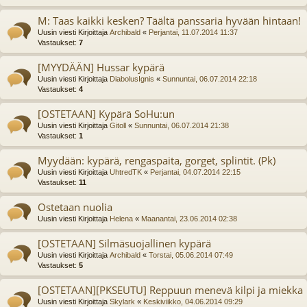
M: Taas kaikki kesken? Täältä panssaria hyvään hintaan!
Uusin viesti Kirjoittaja
Archibald
«
Perjantai, 11.07.2014 11:37
Vastaukset:
7
[MYYDÄÄN] Hussar kypärä
Uusin viesti Kirjoittaja
DiabolusIgnis
«
Sunnuntai, 06.07.2014 22:18
Vastaukset:
4
[OSTETAAN] Kypärä SoHu:un
Uusin viesti Kirjoittaja
Gitoll
«
Sunnuntai, 06.07.2014 21:38
Vastaukset:
1
Myydään: kypärä, rengaspaita, gorget, splintit. (Pk)
Uusin viesti Kirjoittaja
UhtredTK
«
Perjantai, 04.07.2014 22:15
Vastaukset:
11
Ostetaan nuolia
Uusin viesti Kirjoittaja
Helena
«
Maanantai, 23.06.2014 02:38
[OSTETAAN] Silmäsuojallinen kypärä
Uusin viesti Kirjoittaja
Archibald
«
Torstai, 05.06.2014 07:49
Vastaukset:
5
[OSTETAAN][PKSEUTU] Reppuun menevä kilpi ja miekka
Uusin viesti Kirjoittaja
Skylark
«
Keskiviikko, 04.06.2014 09:29