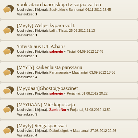
vuokrataan haarniskoja tv-sarjaa varten
Uusin viesti Kirjoittaja
Susikukko
«
Sunnuntai, 04.11.2012 23:45
Vastaukset:
1
[Myyty] Weljes kypärä vol I.
Uusin viesti Kirjoittaja
Lalli
«
Tiistai, 25.09.2012 21:13
Vastaukset:
1
Yhteistilaus D4LA:han?
Uusin viesti Kirjoittaja
saloneju
«
Tiistai, 04.09.2012 17:48
Vastaukset:
1
[MYYTY] Kaikenlaista panssaria
Uusin viesti Kirjoittaja
Partanauraja
«
Maanantai, 03.09.2012 18:56
Vastaukset:
4
[Myydään]Ghostpig-bascinet
Uusin viesti Kirjoittaja
saloneju
«
Perjantai, 31.08.2012 20:22
[MYYDÄÄN] Miekkapusseja
Uusin viesti Kirjoittaja
ZamboNet
«
Perjantai, 31.08.2012 13:52
Vastaukset:
9
[Myyty] Rengaspanssari
Uusin viesti Kirjoittaja
DiabolusIgnis
«
Maanantai, 27.08.2012 22:26
Vastaukset:
4