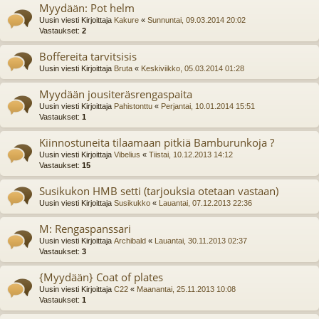
Myydään: Pot helm
Uusin viesti Kirjoittaja
Kakure
«
Sunnuntai, 09.03.2014 20:02
Vastaukset:
2
Boffereita tarvitsisis
Uusin viesti Kirjoittaja
Bruta
«
Keskiviikko, 05.03.2014 01:28
Myydään jousiteräsrengaspaita
Uusin viesti Kirjoittaja
Pahistonttu
«
Perjantai, 10.01.2014 15:51
Vastaukset:
1
Kiinnostuneita tilaamaan pitkiä Bamburunkoja ?
Uusin viesti Kirjoittaja
Vibelius
«
Tiistai, 10.12.2013 14:12
Vastaukset:
15
Susikukon HMB setti (tarjouksia otetaan vastaan)
Uusin viesti Kirjoittaja
Susikukko
«
Lauantai, 07.12.2013 22:36
M: Rengaspanssari
Uusin viesti Kirjoittaja
Archibald
«
Lauantai, 30.11.2013 02:37
Vastaukset:
3
{Myydään} Coat of plates
Uusin viesti Kirjoittaja
C22
«
Maanantai, 25.11.2013 10:08
Vastaukset:
1