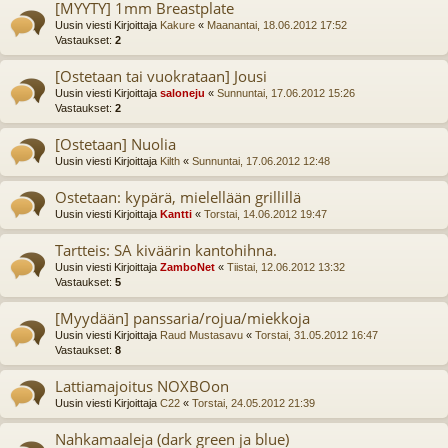
[MYYTY] 1mm Breastplate
Uusin viesti Kirjoittaja
Kakure
«
Maanantai, 18.06.2012 17:52
Vastaukset:
2
[Ostetaan tai vuokrataan] Jousi
Uusin viesti Kirjoittaja
saloneju
«
Sunnuntai, 17.06.2012 15:26
Vastaukset:
2
[Ostetaan] Nuolia
Uusin viesti Kirjoittaja
Kilth
«
Sunnuntai, 17.06.2012 12:48
Ostetaan: kypärä, mielellään grillillä
Uusin viesti Kirjoittaja
Kantti
«
Torstai, 14.06.2012 19:47
Tartteis: SA kiväärin kantohihna.
Uusin viesti Kirjoittaja
ZamboNet
«
Tiistai, 12.06.2012 13:32
Vastaukset:
5
[Myydään] panssaria/rojua/miekkoja
Uusin viesti Kirjoittaja
Raud Mustasavu
«
Torstai, 31.05.2012 16:47
Vastaukset:
8
Lattiamajoitus NOXBOon
Uusin viesti Kirjoittaja
C22
«
Torstai, 24.05.2012 21:39
Nahkamaaleja (dark green ja blue)