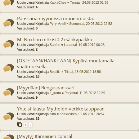
Uusin viesti Kirjoittaja
KatkaChee
«
Torstai, 24.05.2012 01:55
Vastaukset:
4
Panssaria myynnissä monenmoista.
Uusin viesti Kirjoittaja
Pyry Veteli
«
Sunnuntai, 20.05.2012 22:52
Vastaukset:
6
M: Noxbon mökistä 2xsänkypaikka
Uusin viesti Kirjoittaja
Sapfon
«
Lauantai, 19.05.2012 00:23
Vastaukset:
2
[OSTETAAN/HANKITAAN] Kypärä muutamalla
vaatimuksella
Uusin viesti Kirjoittaja
Beatific
«
Tiistai, 15.05.2012 18:58
Vastaukset:
16
[Myydään] Rengaspanssari
Uusin viesti Kirjoittaja
s_kettu
«
Perjantai, 11.05.2012 12:59
Vastaukset:
9
Yhteistilausta Mytholon-verkkokauppaan
Uusin viesti Kirjoittaja
olho
«
Keskiviikko, 02.05.2012 20:57
Vastaukset:
32
1
2
[Myyty] Itämainen conical