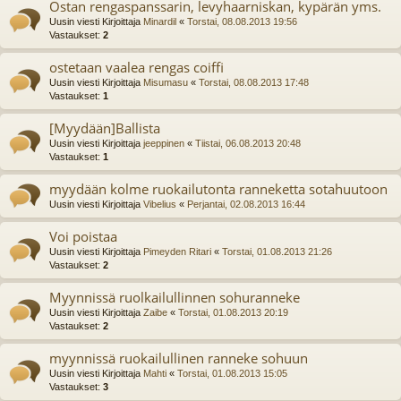
Ostan rengaspanssarin, levyhaarniskan, kypärän yms.
Uusin viesti Kirjoittaja
Minardil
«
Torstai, 08.08.2013 19:56
Vastaukset:
2
ostetaan vaalea rengas coiffi
Uusin viesti Kirjoittaja
Misumasu
«
Torstai, 08.08.2013 17:48
Vastaukset:
1
[Myydään]Ballista
Uusin viesti Kirjoittaja
jeeppinen
«
Tiistai, 06.08.2013 20:48
Vastaukset:
1
myydään kolme ruokailutonta ranneketta sotahuutoon
Uusin viesti Kirjoittaja
Vibelius
«
Perjantai, 02.08.2013 16:44
Voi poistaa
Uusin viesti Kirjoittaja
Pimeyden Ritari
«
Torstai, 01.08.2013 21:26
Vastaukset:
2
Myynnissä ruolkailullinnen sohuranneke
Uusin viesti Kirjoittaja
Zaibe
«
Torstai, 01.08.2013 20:19
Vastaukset:
2
myynnissä ruokailullinen ranneke sohuun
Uusin viesti Kirjoittaja
Mahti
«
Torstai, 01.08.2013 15:05
Vastaukset:
3