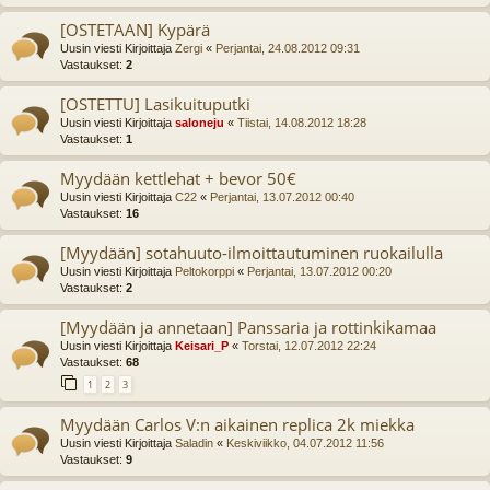
[OSTETAAN] Kypärä
Uusin viesti Kirjoittaja
Zergi
«
Perjantai, 24.08.2012 09:31
Vastaukset:
2
[OSTETTU] Lasikuituputki
Uusin viesti Kirjoittaja
saloneju
«
Tiistai, 14.08.2012 18:28
Vastaukset:
1
Myydään kettlehat + bevor 50€
Uusin viesti Kirjoittaja
C22
«
Perjantai, 13.07.2012 00:40
Vastaukset:
16
[Myydään] sotahuuto-ilmoittautuminen ruokailulla
Uusin viesti Kirjoittaja
Peltokorppi
«
Perjantai, 13.07.2012 00:20
Vastaukset:
2
[Myydään ja annetaan] Panssaria ja rottinkikamaa
Uusin viesti Kirjoittaja
Keisari_P
«
Torstai, 12.07.2012 22:24
Vastaukset:
68
1
2
3
Myydään Carlos V:n aikainen replica 2k miekka
Uusin viesti Kirjoittaja
Saladin
«
Keskiviikko, 04.07.2012 11:56
Vastaukset:
9