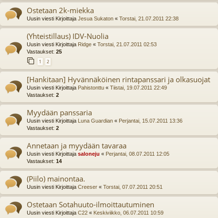
Ostetaan 2k-miekka
Uusin viesti Kirjoittaja
Jesua Sukaton
«
Torstai, 21.07.2011 22:38
(Yhteistillaus) IDV-Nuolia
Uusin viesti Kirjoittaja
Ridge
«
Torstai, 21.07.2011 02:53
Vastaukset:
25
1
2
[Hankitaan] Hyvännäköinen rintapanssari ja olkasuojat
Uusin viesti Kirjoittaja
Pahistonttu
«
Tiistai, 19.07.2011 22:49
Vastaukset:
2
Myydään panssaria
Uusin viesti Kirjoittaja
Luna Guardian
«
Perjantai, 15.07.2011 13:36
Vastaukset:
2
Annetaan ja myydään tavaraa
Uusin viesti Kirjoittaja
saloneju
«
Perjantai, 08.07.2011 12:05
Vastaukset:
14
(Piilo) mainontaa.
Uusin viesti Kirjoittaja
Creeser
«
Torstai, 07.07.2011 20:51
Ostetaan Sotahuuto-ilmoittautuminen
Uusin viesti Kirjoittaja
C22
«
Keskiviikko, 06.07.2011 10:59