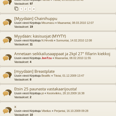
Vastaukset:
97
1
2
3
4
[Myydään] Chainihuppu
Uusin viesti Kirjoittaja
Misumasu
«
Maanantai, 08.03.2010 12:07
Vastaukset:
19
Myydään: käsisuojat (MYYTY)
Uusin viesti Kirjoittaja
N.Hirvelä
«
Sunnuntai, 14.02.2010 12:08
Vastaukset:
11
Annetaan seikkailusaappaat ja 2kpl 27" fillarin kiekkoj
Uusin viesti Kirjoittaja
JonTzu
«
Maanantai, 08.02.2010 11:55
Vastaukset:
4
[myydään] Breastplate
Uusin viesti Kirjoittaja
Beatific
«
Tiistai, 01.12.2009 13:47
Vastaukset:
8
Etsin 25 paunasta vastakaarijousta!
Uusin viesti Kirjoittaja
pt
«
Keskiviikko, 28.10.2009 16:38
Vastaukset:
2
x
Uusin viesti Kirjoittaja
Vibelius
«
Perjantai, 16.10.2009 09:28
Vastaukset:
10