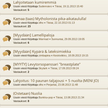
Lahjoitetaan kumiremmiä
Uusin viesti Kirjoittaja
Sudenraivo
«
Tiistai, 19.11.2013 15:40
Vastaukset:
5
Kamaa (taas) Mytholonista pika-aikataululla!
Uusin viesti Kirjoittaja
olho
«
Tiistai, 22.10.2013 01:13
Vastaukset:
23
[Myydään] Lamellipaloja
Uusin viesti Kirjoittaja
Warmad
«
Sunnuntai, 29.09.2013 19:05
Vastaukset:
6
[Myydään] Kypärä & lateksimiekka
Uusin viesti Kirjoittaja
zimbapina
«
Keskiviikko, 18.09.2013 19:15
[MYYTY] Levytorsopanssari "breastplate"
Uusin viesti Kirjoittaja
Skylark
«
Tiistai, 17.09.2013 09:24
Vastaukset:
2
Lahjoitus: 10 paunan taljajousi + 5 nuolta (MENI JO)
Uusin viesti Kirjoittaja
olho
«
Perjantai, 23.08.2013 11:48
(Ostetaan) Nuolia
Uusin viesti Kirjoittaja
Bunkka-pop
«
Tiistai, 13.08.2013 21:34
Vastaukset:
8