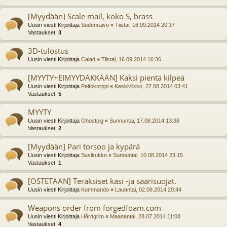
[Myydään] Scale mail, koko S, brass
Uusin viesti Kirjoittaja
Sudenraivo
«
Tiistai, 16.09.2014 20:37
Vastaukset:
3
3D-tulostus
Uusin viesti Kirjoittaja
Calad
«
Tiistai, 16.09.2014 16:36
[MYYTY+EIMYYDÄKKÄÄN] Kaksi pientä kilpeä
Uusin viesti Kirjoittaja
Peltokorppi
«
Keskiviikko, 27.08.2014 03:41
Vastaukset:
5
MYYTY
Uusin viesti Kirjoittaja
Ghostpig
«
Sunnuntai, 17.08.2014 13:38
Vastaukset:
2
[Myydään] Pari torsoo ja kypärä
Uusin viesti Kirjoittaja
Susikukko
«
Sunnuntai, 10.08.2014 23:15
Vastaukset:
1
[OSTETAAN] Teräksiset käsi -ja säärisuojat.
Uusin viesti Kirjoittaja
Kommando
«
Lauantai, 02.08.2014 20:44
Weapons order from forgedfoam.com
Uusin viesti Kirjoittaja
Hårdgrim
«
Maanantai, 28.07.2014 11:08
Vastaukset:
4