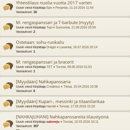
Yhteistilaus nuolia vuotta 2017 varten
Uusin viesti Kirjoittaja
Epe
«
Perjantai, 21.10.2016 11:54
Vastaukset:
16
M: rengaspanssari ja T-barbute (myyty)
Uusin viesti Kirjoittaja
Topi
«
Sunnuntai, 21.08.2016 20:59
Vastaukset:
2
Ostetaan: sohu-ruokailu
Uusin viesti Kirjoittaja
Dragst
«
Lauantai, 16.07.2016 20:14
Vastaukset:
1
M: rengaspanssari ja bracerit
Uusin viesti Kirjoittaja
TET
«
Torstai, 09.06.2016 01:53
Vastaukset:
1
[Myydään] Nahkapanssaria
Uusin viesti Kirjoittaja
Credimus
«
Tiistai, 19.04.2016 10:38
Vastaukset:
6
[Myydään] Kupari-, messinki ja titaanilankaa
Uusin viesti Kirjoittaja
Harold
«
Torstai, 17.03.2016 15:20
[NAHKAJUHANI] Nahkapanssareita tilaustyönä
Uusin viesti Kirjoittaja
saloneju
«
Torstai, 10.03.2016 10:11
Vastaukset:
307