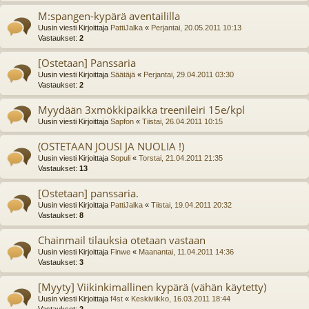
M:spangen-kypärä aventaililla
Uusin viesti Kirjoittaja
PattiJalka
«
Perjantai, 20.05.2011 10:13
Vastaukset:
2
[Ostetaan] Panssaria
Uusin viesti Kirjoittaja
Säätäjä
«
Perjantai, 29.04.2011 03:30
Vastaukset:
2
Myydään 3xmökkipaikka treenileiri 15e/kpl
Uusin viesti Kirjoittaja
Sapfon
«
Tiistai, 26.04.2011 10:15
(OSTETAAN JOUSI JA NUOLIA !)
Uusin viesti Kirjoittaja
Sopuli
«
Torstai, 21.04.2011 21:35
Vastaukset:
13
[Ostetaan] panssaria.
Uusin viesti Kirjoittaja
PattiJalka
«
Tiistai, 19.04.2011 20:32
Vastaukset:
8
Chainmail tilauksia otetaan vastaan
Uusin viesti Kirjoittaja
Finwe
«
Maanantai, 11.04.2011 14:36
Vastaukset:
3
[Myyty] Viikinkimallinen kypärä (vähän käytetty)
Uusin viesti Kirjoittaja
f4st
«
Keskiviikko, 16.03.2011 18:44