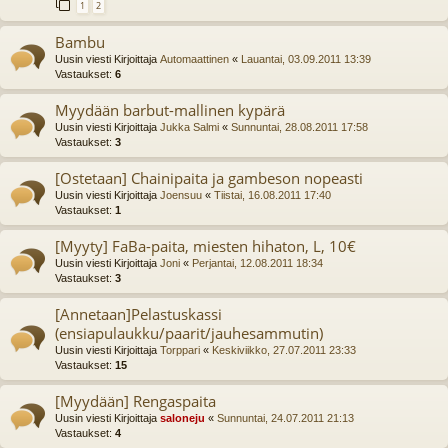
1
2
Bambu
Uusin viesti Kirjoittaja
Automaattinen
«
Lauantai, 03.09.2011 13:39
Vastaukset:
6
Myydään barbut-mallinen kypärä
Uusin viesti Kirjoittaja
Jukka Salmi
«
Sunnuntai, 28.08.2011 17:58
Vastaukset:
3
[Ostetaan] Chainipaita ja gambeson nopeasti
Uusin viesti Kirjoittaja
Joensuu
«
Tiistai, 16.08.2011 17:40
Vastaukset:
1
[Myyty] FaBa-paita, miesten hihaton, L, 10€
Uusin viesti Kirjoittaja
Joni
«
Perjantai, 12.08.2011 18:34
Vastaukset:
3
[Annetaan]Pelastuskassi
(ensiapulaukku/paarit/jauhesammutin)
Uusin viesti Kirjoittaja
Torppari
«
Keskiviikko, 27.07.2011 23:33
Vastaukset:
15
[Myydään] Rengaspaita
Uusin viesti Kirjoittaja
saloneju
«
Sunnuntai, 24.07.2011 21:13
Vastaukset:
4