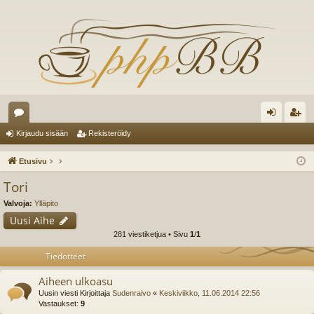
es
irj
ek
Kirjaudu sisään
Rekisteröidy
ku
au
ist
Etusivu
st
du
er
Tori
el
si
öi
Valvoja:
Ylläpito
ua
sä
dy
Uusi Aihe
281 viestiketjua • Sivu
1
/
1
lu
än
Tiedotteet
ee
Aiheen ulkoasu
t
Uusin viesti Kirjoittaja
Sudenraivo
«
Keskiviikko, 11.06.2014 22:56
Vastaukset:
9