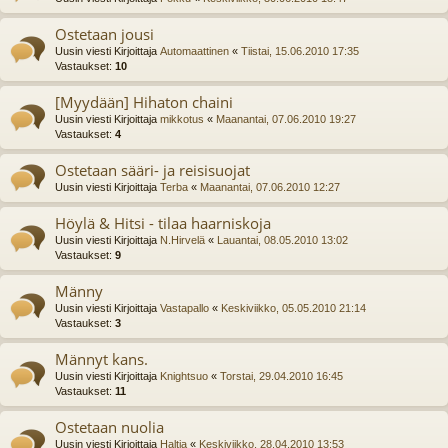
Ostetaan jousi
Uusin viesti Kirjoittaja
Automaattinen
«
Tiistai, 15.06.2010 17:35
Vastaukset:
10
[Myydään] Hihaton chaini
Uusin viesti Kirjoittaja
mikkotus
«
Maanantai, 07.06.2010 19:27
Vastaukset:
4
Ostetaan sääri- ja reisisuojat
Uusin viesti Kirjoittaja
Terba
«
Maanantai, 07.06.2010 12:27
Höylä & Hitsi - tilaa haarniskoja
Uusin viesti Kirjoittaja
N.Hirvelä
«
Lauantai, 08.05.2010 13:02
Vastaukset:
9
Männy
Uusin viesti Kirjoittaja
Vastapallo
«
Keskiviikko, 05.05.2010 21:14
Vastaukset:
3
Männyt kans.
Uusin viesti Kirjoittaja
Knightsuo
«
Torstai, 29.04.2010 16:45
Vastaukset:
11
Ostetaan nuolia
Uusin viesti Kirjoittaja
Haltia
«
Keskiviikko, 28.04.2010 13:53