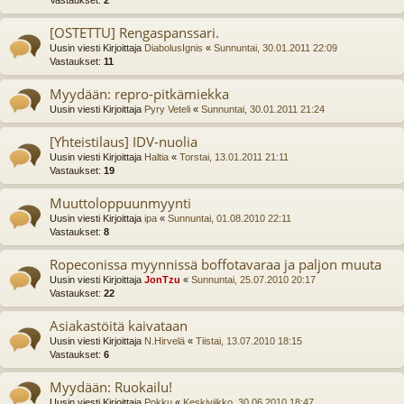
Vastaukset:
2
[OSTETTU] Rengaspanssari.
Uusin viesti Kirjoittaja
DiabolusIgnis
«
Sunnuntai, 30.01.2011 22:09
Vastaukset:
11
Myydään: repro-pitkämiekka
Uusin viesti Kirjoittaja
Pyry Veteli
«
Sunnuntai, 30.01.2011 21:24
[Yhteistilaus] IDV-nuolia
Uusin viesti Kirjoittaja
Haltia
«
Torstai, 13.01.2011 21:11
Vastaukset:
19
Muuttoloppuunmyynti
Uusin viesti Kirjoittaja
ipa
«
Sunnuntai, 01.08.2010 22:11
Vastaukset:
8
Ropeconissa myynnissä boffotavaraa ja paljon muuta
Uusin viesti Kirjoittaja
JonTzu
«
Sunnuntai, 25.07.2010 20:17
Vastaukset:
22
Asiakastöitä kaivataan
Uusin viesti Kirjoittaja
N.Hirvelä
«
Tiistai, 13.07.2010 18:15
Vastaukset:
6
Myydään: Ruokailu!
Uusin viesti Kirjoittaja
Pokku
«
Keskiviikko, 30.06.2010 18:47