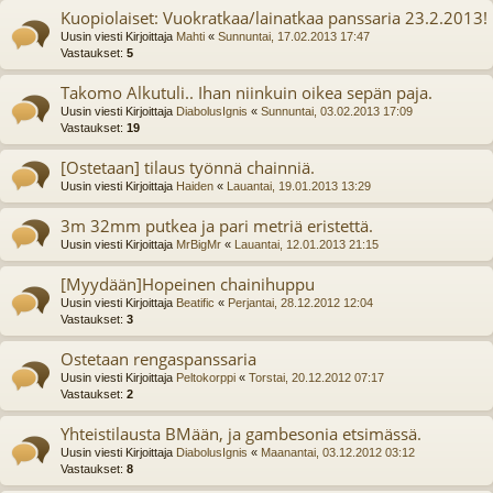
Kuopiolaiset: Vuokratkaa/lainatkaa panssaria 23.2.2013!
Uusin viesti Kirjoittaja
Mahti
«
Sunnuntai, 17.02.2013 17:47
Vastaukset:
5
Takomo Alkutuli.. Ihan niinkuin oikea sepän paja.
Uusin viesti Kirjoittaja
DiabolusIgnis
«
Sunnuntai, 03.02.2013 17:09
Vastaukset:
19
[Ostetaan] tilaus työnnä chainniä.
Uusin viesti Kirjoittaja
Haiden
«
Lauantai, 19.01.2013 13:29
3m 32mm putkea ja pari metriä eristettä.
Uusin viesti Kirjoittaja
MrBigMr
«
Lauantai, 12.01.2013 21:15
[Myydään]Hopeinen chainihuppu
Uusin viesti Kirjoittaja
Beatific
«
Perjantai, 28.12.2012 12:04
Vastaukset:
3
Ostetaan rengaspanssaria
Uusin viesti Kirjoittaja
Peltokorppi
«
Torstai, 20.12.2012 07:17
Vastaukset:
2
Yhteistilausta BMään, ja gambesonia etsimässä.
Uusin viesti Kirjoittaja
DiabolusIgnis
«
Maanantai, 03.12.2012 03:12
Vastaukset:
8