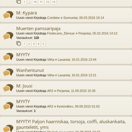
1
10
11
12
13
…
M: Kypärä
Uusin viesti Kirjoittaja
Combine
«
Sunnuntai, 06.03.2016 16:14
Muerten panssaripaja
Uusin viesti Kirjoittaja
Findecano_Elensar
«
Perjantai, 05.02.2016 14:13
Vastaukset:
118
1
2
3
4
5
MYYTY
Uusin viesti Kirjoittaja
Vitha
«
Lauantai, 16.01.2016 13:44
Wanhentunut
Uusin viesti Kirjoittaja
Vitha
«
Lauantai, 16.01.2016 13:21
M: Jousi
Uusin viesti Kirjoittaja
AR2
«
Perjantai, 11.09.2015 15:35
MYYTY
Uusin viesti Kirjoittaja
AR2
«
Keskiviikko, 09.09.2015 01:03
Vastaukset:
1
MYYTY! Paljon haarniskaa, torsoja, coiffi, aluskankaita,
gaunteletit, yms
Uusin viesti Kirjoittaja
Skylark
«
Lauantai, 01.08.2015 10:43