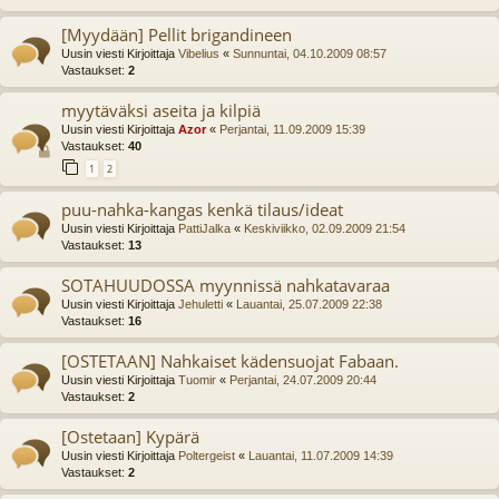
[Myydään] Pellit brigandineen
Uusin viesti Kirjoittaja
Vibelius
«
Sunnuntai, 04.10.2009 08:57
Vastaukset:
2
myytäväksi aseita ja kilpiä
Uusin viesti Kirjoittaja
Azor
«
Perjantai, 11.09.2009 15:39
Vastaukset:
40
1
2
puu-nahka-kangas kenkä tilaus/ideat
Uusin viesti Kirjoittaja
PattiJalka
«
Keskiviikko, 02.09.2009 21:54
Vastaukset:
13
SOTAHUUDOSSA myynnissä nahkatavaraa
Uusin viesti Kirjoittaja
Jehuletti
«
Lauantai, 25.07.2009 22:38
Vastaukset:
16
[OSTETAAN] Nahkaiset kädensuojat Fabaan.
Uusin viesti Kirjoittaja
Tuomir
«
Perjantai, 24.07.2009 20:44
Vastaukset:
2
[Ostetaan] Kypärä
Uusin viesti Kirjoittaja
Poltergeist
«
Lauantai, 11.07.2009 14:39
Vastaukset:
2