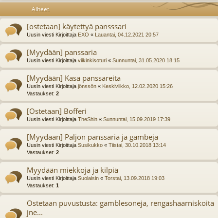
Aiheet
[ostetaan] käytettyä pansssari
Uusin viesti Kirjoittaja
EXO
«
Lauantai, 04.12.2021 20:57
[Myydään] panssaria
Uusin viesti Kirjoittaja
viikinkisoturi
«
Sunnuntai, 31.05.2020 18:15
[Myydään] Kasa panssareita
Uusin viesti Kirjoittaja
jönssön
«
Keskiviikko, 12.02.2020 15:26
Vastaukset:
2
[Ostetaan] Bofferi
Uusin viesti Kirjoittaja
TheShin
«
Sunnuntai, 15.09.2019 17:39
[Myydään] Paljon panssaria ja gambeja
Uusin viesti Kirjoittaja
Susikukko
«
Tiistai, 30.10.2018 13:14
Vastaukset:
2
Myydään miekkoja ja kilpiä
Uusin viesti Kirjoittaja
Suolaisin
«
Torstai, 13.09.2018 19:03
Vastaukset:
1
Ostetaan puvustusta: gamblesoneja, rengashaarniskoita
jne...