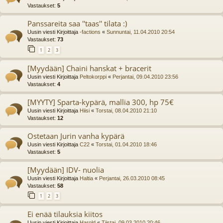
Vastaukset:
5
Panssareita saa ''taas'' tilata :)
Uusin viesti Kirjoittaja
-factions
«
Sunnuntai, 11.04.2010 20:54
Vastaukset:
73
1
2
3
[Myydään] Chaini hanskat + bracerit
Uusin viesti Kirjoittaja
Peltokorppi
«
Perjantai, 09.04.2010 23:56
Vastaukset:
4
[MYYTY] Sparta-kypärä, mallia 300, hp 75€
Uusin viesti Kirjoittaja
Hiisi
«
Torstai, 08.04.2010 21:10
Vastaukset:
12
Ostetaan Jurin vanha kypärä
Uusin viesti Kirjoittaja
C22
«
Torstai, 01.04.2010 18:46
Vastaukset:
5
[Myydään] IDV- nuolia
Uusin viesti Kirjoittaja
Haltia
«
Perjantai, 26.03.2010 08:45
Vastaukset:
58
1
2
3
Ei enää tilauksia kiitos
Uusin viesti Kirjoittaja
Harold
«
Tiistai, 09.03.2010 20:46