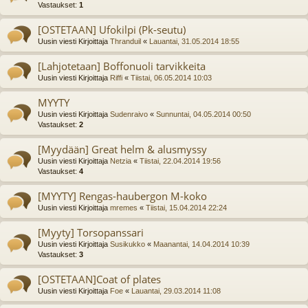
Vastaukset:
1
[OSTETAAN] Ufokilpi (Pk-seutu)
Uusin viesti Kirjoittaja
Thranduil
«
Lauantai, 31.05.2014 18:55
[Lahjotetaan] Boffonuoli tarvikkeita
Uusin viesti Kirjoittaja
Riffi
«
Tiistai, 06.05.2014 10:03
MYYTY
Uusin viesti Kirjoittaja
Sudenraivo
«
Sunnuntai, 04.05.2014 00:50
Vastaukset:
2
[Myydään] Great helm & alusmyssy
Uusin viesti Kirjoittaja
Netzia
«
Tiistai, 22.04.2014 19:56
Vastaukset:
4
[MYYTY] Rengas-haubergon M-koko
Uusin viesti Kirjoittaja
mremes
«
Tiistai, 15.04.2014 22:24
[Myyty] Torsopanssari
Uusin viesti Kirjoittaja
Susikukko
«
Maanantai, 14.04.2014 10:39
Vastaukset:
3
[OSTETAAN]Coat of plates
Uusin viesti Kirjoittaja
Foe
«
Lauantai, 29.03.2014 11:08