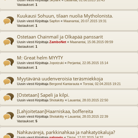
Vastaukset:
1
Kuukausi Sohuun, tilaan nuolia Mytholonista.
Uusin viesti Kirjoittaja
Sapfon
«
Maanantai, 20.07.2015 19:31
Vastaukset:
1
Ostetaan Chainmail ja Olkapää panssarit
Uusin viesti Kirjoittaja
ZamboNet
«
Maanantai, 15.06.2015 09:59
Vastaukset:
1
M: Great helm MYYTY
Uusin viesti Kirjoittaja
Jopotzuki
«
Perjantai, 22.05.2015 15:14
Vastaukset:
1
Myytävänä uudenveroisia teräsmiekkoja
Uusin viesti Kirjoittaja
Bergond Kantarauta
«
Torstai, 02.04.2015 19:21
[Ostetaan] Sapeli ja kilpi.
Uusin viesti Kirjoittaja
Shotakitty
«
Lauantai, 28.03.2015 22:50
[Lahjoitetaan]Haarniskaa, boffereita
Uusin viesti Kirjoittaja
Shotakitty
«
Lauantai, 28.03.2015 22:39
Vastaukset:
5
Nahkavärejä, parkkinahkaa ja nahkatyökaluja?
Uusin viesti Kirjoittaja
saloneju
«
Tiistai, 17.02.2015 14:32