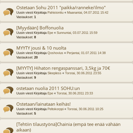
Ostetaan Sohu 2011 "paikka/ranneke/ilmo"
Uusin viesti Kirjoittaja
Pahistonttu
«
Maanantai, 04.07.2011 15:42
Vastaukset:
1
[Myydään] Boffonuolia
Uusin viesti Kirjoittaja
Epe
«
Sunnuntai, 03.07.2011 15:59
Vastaukset:
8
MYYTY jousi & 10 nuolta
Uusin viesti Kirjoittaja
Qoshovius
«
Perjantai, 01.07.2011 14:38
Vastaukset:
20
[MYYTY] Hihaton rengaspanssari, 3,5kg ja 70€
Uusin viesti Kirjoittaja
Sleepless
«
Torstai, 30.06.2011 23:55
Vastaukset:
9
ostetaan nuolia 2011 SOHU:un
Uusin viesti Kirjoittaja
Epe
«
Torstai, 30.06.2011 23:33
Ostetaan/lainataan keihäs!
Uusin viesti Kirjoittaja
Peltokorppi
«
Torstai, 30.06.2011 10:25
Vastaukset:
5
[Tehtiin tilaustyönä]Chainia (empä tee enää vähään
aikaan)