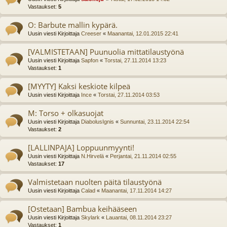
Vastaukset:
5
O: Barbute mallin kypärä.
Uusin viesti Kirjoittaja
Creeser
«
Maanantai, 12.01.2015 22:41
[VALMISTETAAN] Puunuolia mittatilaustyönä
Uusin viesti Kirjoittaja
Sapfon
«
Torstai, 27.11.2014 13:23
Vastaukset:
1
[MYYTY] Kaksi keskiote kilpeä
Uusin viesti Kirjoittaja
Ince
«
Torstai, 27.11.2014 03:53
M: Torso + olkasuojat
Uusin viesti Kirjoittaja
DiabolusIgnis
«
Sunnuntai, 23.11.2014 22:54
Vastaukset:
2
[LALLINPAJA] Loppuunmyynti!
Uusin viesti Kirjoittaja
N.Hirvelä
«
Perjantai, 21.11.2014 02:55
Vastaukset:
17
Valmistetaan nuolten päitä tilaustyönä
Uusin viesti Kirjoittaja
Calad
«
Maanantai, 17.11.2014 14:27
[Ostetaan] Bambua keihääseen
Uusin viesti Kirjoittaja
Skylark
«
Lauantai, 08.11.2014 23:27
Vastaukset:
1