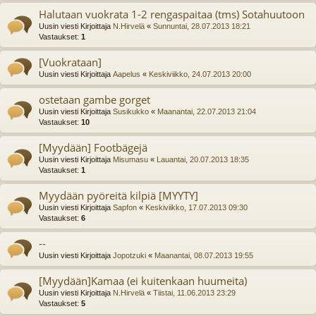
Halutaan vuokrata 1-2 rengaspaitaa (tms) Sotahuutoon
Uusin viesti Kirjoittaja
N.Hirvelä
«
Sunnuntai, 28.07.2013 18:21
Vastaukset:
1
[Vuokrataan]
Uusin viesti Kirjoittaja
Aapelus
«
Keskiviikko, 24.07.2013 20:00
ostetaan gambe gorget
Uusin viesti Kirjoittaja
Susikukko
«
Maanantai, 22.07.2013 21:04
Vastaukset:
10
[Myydään] Footbägejä
Uusin viesti Kirjoittaja
Misumasu
«
Lauantai, 20.07.2013 18:35
Vastaukset:
1
Myydään pyöreitä kilpiä [MYYTY]
Uusin viesti Kirjoittaja
Sapfon
«
Keskiviikko, 17.07.2013 09:30
Vastaukset:
6
--
Uusin viesti Kirjoittaja
Jopotzuki
«
Maanantai, 08.07.2013 19:55
[Myydään]Kamaa (ei kuitenkaan huumeita)
Uusin viesti Kirjoittaja
N.Hirvelä
«
Tiistai, 11.06.2013 23:29
Vastaukset:
5