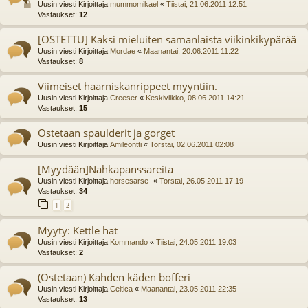
Uusin viesti Kirjoittaja
mummomikael
«
Tiistai, 21.06.2011 12:51
Vastaukset:
12
[OSTETTU] Kaksi mieluiten samanlaista viikinkikypärää
Uusin viesti Kirjoittaja
Mordae
«
Maanantai, 20.06.2011 11:22
Vastaukset:
8
Viimeiset haarniskanrippeet myyntiin.
Uusin viesti Kirjoittaja
Creeser
«
Keskiviikko, 08.06.2011 14:21
Vastaukset:
15
Ostetaan spaulderit ja gorget
Uusin viesti Kirjoittaja
Amileontti
«
Torstai, 02.06.2011 02:08
[Myydään]Nahkapanssareita
Uusin viesti Kirjoittaja
horsesarse-
«
Torstai, 26.05.2011 17:19
Vastaukset:
34
1
2
Myyty: Kettle hat
Uusin viesti Kirjoittaja
Kommando
«
Tiistai, 24.05.2011 19:03
Vastaukset:
2
(Ostetaan) Kahden käden bofferi
Uusin viesti Kirjoittaja
Celtica
«
Maanantai, 23.05.2011 22:35
Vastaukset:
13