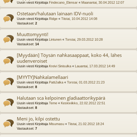
Uusin viesti Kirjoittaja
Findecano_Elensar
«
Maanantai, 30.04.2012 12:07
Ostetaan/halutaan lainaan IDV-nuoli
Uusin viesti Kirjoittaja
Ridge
«
Tiistai, 10.04.2012 14:08
Vastaukset:
2
Muuttomyynti!
Uusin viesti Kirjoittaja
Lintunen
«
Torstai, 29.03.2012 10:28
Vastaukset:
14
[Myydään] Töysän nahkasaappaat, koko 44, lähes
uudenveroiset
Uusin viesti Kirjoittaja
Kreivi Sinisulka
«
Lauantai, 17.03.2012 14:49
[MYYTY]Nahkalamellaari
Uusin viesti Kirjoittaja
PattiJalka
«
Torstai, 01.03.2012 21:23
Vastaukset:
8
Halutaan sca kelpoinen gladiaattorikypärä
Uusin viesti Kirjoittaja
Teme
«
Keskiviikko, 22.02.2012 22:51
Vastaukset:
8
Meni jo, kilpi ostettu
Uusin viesti Kirjoittaja
Misumasu
«
Tiistai, 21.02.2012 18:24
Vastaukset:
7