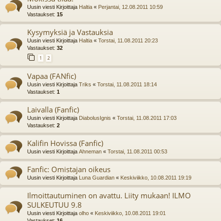
Uusin viesti Kirjoittaja
Haltia
«
Perjantai, 12.08.2011 10:59
Vastaukset:
15
Kysymyksiä ja Vastauksia
Uusin viesti Kirjoittaja
Haltia
«
Torstai, 11.08.2011 20:23
Vastaukset:
32
1
2
Vapaa (FANfic)
Uusin viesti Kirjoittaja
Triks
«
Torstai, 11.08.2011 18:14
Vastaukset:
1
Laivalla (Fanfic)
Uusin viesti Kirjoittaja
DiabolusIgnis
«
Torstai, 11.08.2011 17:03
Vastaukset:
2
Kalifin Hovissa (Fanfic)
Uusin viesti Kirjoittaja
Ahneman
«
Torstai, 11.08.2011 00:53
Fanfic: Omistajan oikeus
Uusin viesti Kirjoittaja
Luna Guardian
«
Keskiviikko, 10.08.2011 19:19
Ilmoittautuminen on avattu. Liity mukaan! ILMO
SULKEUTUU 9.8
Uusin viesti Kirjoittaja
olho
«
Keskiviikko, 10.08.2011 19:01
Vastaukset:
16