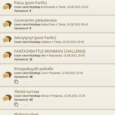
Paluu (post-Fanfic)
Uusin viesti Kirjoittaja
Kommando
«
Tiistai, 16.08.2011 14:02
Vastaukset:
4
Covenantin palauterasia
Uusin viesti Kirjoittaja
KatkaChee
«
Tiistai, 16.08.2011 05:41
Vastaukset:
9
Selviytynyt (post-Fanfic)
Uusin viesti Kirjoittaja
Solitaire
«
Tiistai, 16.08.2011 03:39
FANTASYBATTLE IRONMAN CHALLENGE
Uusin viesti Kirjoittaja
blite
«
Maanantai, 15.08.2011 20:40
Vastaukset:
11
Kimppakyydit paikalle
Uusin viesti Kirjoittaja
Joni
«
Perjantai, 12.08.2011 22:44
Vastaukset:
46
1
2
Yleistä turinaa
Uusin viesti Kirjoittaja
Serea
«
Perjantai, 12.08.2011 15:34
Vastaukset:
43
1
2
Mökissä tilaa!