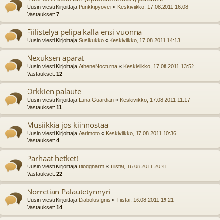
Uusin viesti Kirjoittaja
Punkkipyöveli
«
Keskiviikko, 17.08.2011 16:08
Vastaukset:
7
Fiilistelyä pelipaikalla ensi vuonna
Uusin viesti Kirjoittaja
Susikukko
«
Keskiviikko, 17.08.2011 14:13
Nexuksen äpärät
Uusin viesti Kirjoittaja
AtheneNocturna
«
Keskiviikko, 17.08.2011 13:52
Vastaukset:
12
Örkkien palaute
Uusin viesti Kirjoittaja
Luna Guardian
«
Keskiviikko, 17.08.2011 11:17
Vastaukset:
11
Musiikkia jos kiinnostaa
Uusin viesti Kirjoittaja
Aarimoto
«
Keskiviikko, 17.08.2011 10:36
Vastaukset:
4
Parhaat hetket!
Uusin viesti Kirjoittaja
Blodgharm
«
Tiistai, 16.08.2011 20:41
Vastaukset:
22
Norretian Palautetynnyri
Uusin viesti Kirjoittaja
DiabolusIgnis
«
Tiistai, 16.08.2011 19:21
Vastaukset:
14