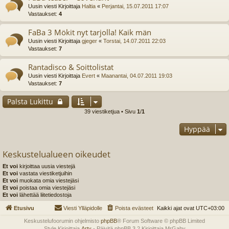
Uusin viesti Kirjoittaja
Haltia
«
Perjantai, 15.07.2011 17:07
Vastaukset:
4
FaBa 3 Mökit nyt tarjolla! Kaik män
Uusin viesti Kirjoittaja
gjeger
«
Torstai, 14.07.2011 22:03
Vastaukset:
7
Rantadisco & Soittolistat
Uusin viesti Kirjoittaja
Evert
«
Maanantai, 04.07.2011 19:03
Vastaukset:
7
Palsta Lukittu
39 viestiketjua • Sivu
1
/
1
Hyppää
Keskustelualueen oikeudet
Et voi
kirjoittaa uusia viestejä
Et voi
vastata viestiketjuihin
Et voi
muokata omia viestejäsi
Et voi
poistaa omia viestejäsi
Et voi
lähettää liitetiedostoja
Etusivu
Viesti Ylläpidolle
Poista evästeet
Kaikki ajat ovat
UTC+03:00
Keskustelufoorumin ohjelmisto
phpBB
® Forum Software © phpBB Limited
Style Kirjoittaja
Arty
- Päivitä phpBB 3.2 Kirjoittaja MrGaby