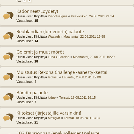
1
2
Kadonneet/Löydetyt
Uusin viesti Kirjoittaja
DiabolusIgnis
«
Keskiviikko, 24.08.2011 21:34
Vastaukset:
15
Reublandian (lumenorin) palaute
Uusin viesti Kirjoittaja
Waaagh
«
Maanantai, 22.08.2011 16:58
Vastaukset:
14
Golemit ja muut möröt
Uusin viesti Kirjoittaja
Luna Guardian
«
Maanantai, 22.08.2011 10:29
Vastaukset:
18
Muistutus Rexona Challenge -äänestyksestä!
Uusin viesti Kirjoittaja
Isokisu
«
Lauantai, 20.08.2011 12:00
Vastaukset:
4
Bändin palaute
Uusin viesti Kirjoittaja
judge
«
Torstai, 18.08.2011 16:15
Vastaukset:
7
Kiitokset (järjestäjille varsinkin)!
Uusin viesti Kirjoittaja
MrBigMr
«
Torstai, 18.08.2011 13:04
Vastaukset:
21
103 Divisioonan (epäkuolleiden) palaute