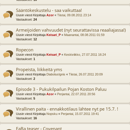
Sääntökeskustelu - saa vaikuttaa!
Uusin viesti Kirjoittaja
Azor
«
Tiistai, 09.08.2011 23:14
Vastaukset:
24
Armeijoiden vahvuudet (nyt seurattavissa reaaliajassa!)
Uusin viesti Kirjoittaja
Keisari_P
«
Maanantai, 08.08.2011 01:59
Vastaukset:
12
Ropecon
Uusin viesti Kirjoittaja
Keisari_P
«
Keskiviikko, 27.07.2011 16:24
Vastaukset:
1
Propeista, liikkeitä yms
Uusin viesti Kirjoittaja
DiabolusIgnis
«
Tiistai, 26.07.2011 20:09
Vastaukset:
2
Episode 3 - Pukukilpailun Pojan Koston Paluu
Uusin viesti Kirjoittaja
Azor
«
Perjantai, 22.07.2011 20:56
Vastaukset:
5
Virallinen paita - ennakkotilaus lähtee nyt pe 15.7. !
Uusin viesti Kirjoittaja
Nopsku
«
Perjantai, 15.07.2011 19:41
Vastaukset:
16
FaBa teaser - Covenant