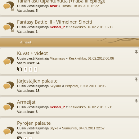
Tähän asti tapahtunutta (+FaBa III epilogi)
Uusin viesti Kirjoittaja
Azor
«
Torstai, 18.08.2011 16:22
Vastaukset:
5
Fantasy Battle III - Viimeinen Sinetti
Uusin viesti Kirjoittaja
Keisari_P
«
Keskiviikko, 16.02.2011 16:12
Vastaukset:
1
Aiheet
Kuvat + videot
Uusin viesti Kirjoittaja
Misumasu
«
Keskiviikko, 01.02.2012 00:06
Vastaukset:
54
1
2
3
Järjestäjien palaute
Uusin viesti Kirjoittaja
Skylark
«
Perjantai, 19.08.2011 10:05
Vastaukset:
18
Armeijat
Uusin viesti Kirjoittaja
Keisari_P
«
Keskiviikko, 16.02.2011 15:11
Vastaukset:
3
Pyrojen palaute
Uusin viesti Kirjoittaja
Styxe
«
Sunnuntai, 04.09.2011 22:57
Vastaukset:
39