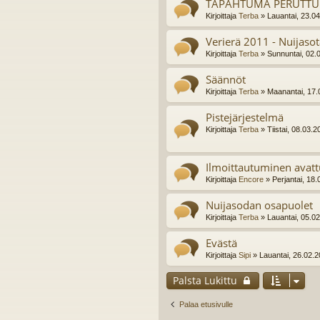
TAPAHTUMA PERUTTU
Kirjoittaja
Terba
» Lauantai, 23.0
Verierä 2011 - Nuijasot
Kirjoittaja
Terba
» Sunnuntai, 02.
Säännöt
Kirjoittaja
Terba
» Maanantai, 17.
Pistejärjestelmä
Kirjoittaja
Terba
» Tiistai, 08.03.2
Ilmoittautuminen avatt
Kirjoittaja
Encore
» Perjantai, 18.
Nuijasodan osapuolet
Kirjoittaja
Terba
» Lauantai, 05.0
Evästä
Kirjoittaja
Sipi
» Lauantai, 26.02.2
Palsta Lukittu
Palaa etusivulle