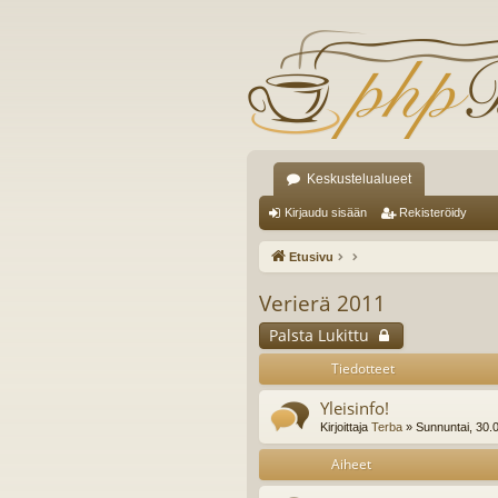
Keskustelualueet
Kirjaudu sisään
Rekisteröidy
Etusivu
Verierä 2011
Palsta Lukittu
Tiedotteet
Yleisinfo!
Kirjoittaja
Terba
» Sunnuntai, 30.
Aiheet