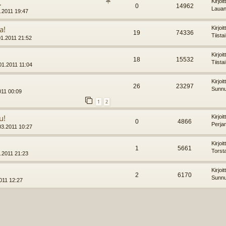
.
Kirjoi
0
14962
Lauan
4.2011 19:47
a!
Kirjoi
19
74336
Tiista
01.2011 21:52
Kirjoi
18
15532
Tiista
01.2011 11:04
Kirjoi
26
23297
Sunnu
011 00:09
1
2
u!
Kirjoi
0
4866
Perja
03.2011 10:27
Kirjoi
1
5661
Torst
2.2011 21:23
Kirjoi
2
6170
Sunnu
011 12:27