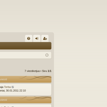
U
irj
ek
K
au
ist
K
du
er
si
öi
7 viestiketjua • Sivu
1
/
1
sä
dy
viesti
än
ttaja
Terba
ntai, 30.01.2011 22:10
viesti