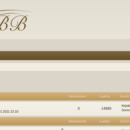
Vastaukset
Luettu
Uusin 
Kirjoi
0
14880
Sunnu
01.2011 22:10
Vastaukset
Luettu
Uusin 