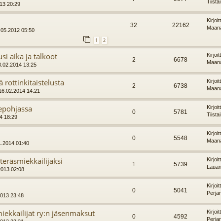
Tiista
013 20:29
Kirjoi
32
22162
Maana
.05.2012 05:50
1
2
si aika ja talkoot
Kirjoi
2
6678
Maana
8.02.2014 13:25
 rottinkitaistelusta
Kirjoi
2
6738
Maana
16.02.2014 14:21
tepohjassa
Kirjoi
0
5781
Tiista
14 18:29
Kirjoi
0
5548
Maana
1.2014 01:40
teräsmiekkailijaksi
Kirjoi
1
5739
Lauan
2013 02:08
Kirjoi
0
5041
Perja
2013 23:48
kkailijat ry:n jäsenmaksut
Kirjoi
0
4592
Perja