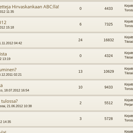
tteja Hirvaskankaan ABC:llä!
Kirjoi
0
4433
Torst
2012 11:35
012
Kirjoi
6
7325
Torst
2012 15:18
Kirjoi
24
16832
Tiista
1.11.2012 04:42
ista
Kirjoi
0
4324
Tiista
12 13:19
tuminen?
Kirjoi
13
10629
Tiista
4.12.2011 02:21
tä
Kirjoi
10
9433
Torst
ko, 18.07.2012 16:54
tulossa?
Kirjoi
2
5512
Perja
stai, 21.06.2012 10:38
Kirjoi
3
5728
Torst
12 14:35
lä!
Kirjoi