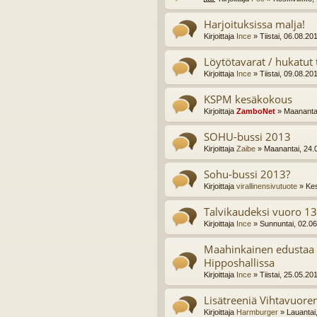
Harjoituksissa malja!
Kirjoittaja
Ince
» Tiistai, 06.08.20
Löytötavarat / hukatut 
Kirjoittaja
Ince
» Tiistai, 09.08.20
KSPM kesäkokous
Kirjoittaja
ZamboNet
» Maanantai
SOHU-bussi 2013
Kirjoittaja
Zaibe
» Maanantai, 24.
Sohu-bussi 2013?
Kirjoittaja
virallinensivutuote
» Kes
Talvikaudeksi vuoro 13
Kirjoittaja
Ince
» Sunnuntai, 02.0
Maahinkainen edustaa 
Hipposhallissa
Kirjoittaja
Ince
» Tiistai, 25.05.20
Lisätreeniä Vihtavuoren
Kirjoittaja
Harmburger
» Lauantai