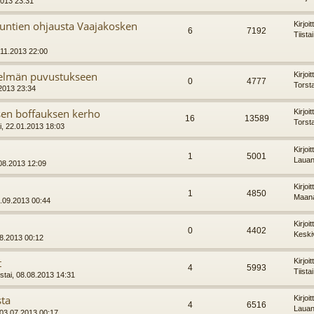
2013 23:31
tuntien ohjausta Vaajakosken
Kirjoi
6
7192
Tiista
.11.2013 22:00
ytelmän puvustukseen
Kirjoi
0
4777
Torst
.2013 23:34
sen boffauksen kerho
Kirjoi
16
13589
Torst
ai, 22.01.2013 18:03
Kirjoi
1
5001
Lauan
08.2013 12:09
Kirjoi
1
4850
Maana
.09.2013 00:44
Kirjoi
0
4402
Keski
08.2013 00:12
t
Kirjoi
4
5993
Tiista
stai, 08.08.2013 14:31
sta
Kirjoi
4
6516
Lauan
 03.07.2013 00:17