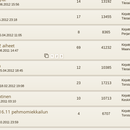
14
13192
Tiista
.06.2012 15:56
Kirjoi
17
13455
Tiista
5.2012 23:18
Kirjoi
8
8365
Perja
26.04.2012 11:05
 aiheet
Kirjoi
69
41232
Maana
08.2011 14:47
1
2
3
ä
Kirjoi
12
10385
Tiista
25.04.2012 18:45
Kirjoi
23
17213
Torst
 18.02.2012 19:08
htinen
Kirjoi
10
10713
Keski
.2011 03:10
-16.11 pehmomiekkailun
Kirjoi
4
6707
Torst
10.2011 23:59