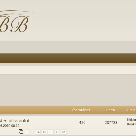
Vastaukset
Luettu
Uusin 
ten aikataulut
Kirjoi
426
237723
Keski
06.2010 00:12
1
14
15
16
17
18
…