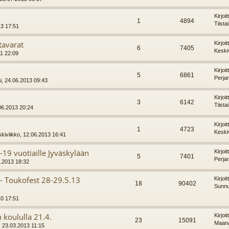
Kirjoi
1
4894
Tiista
13 17:51
tavarat
Kirjoi
6
7405
Keski
11 22:09
Kirjoi
5
6861
Perja
, 24.06.2013 09:43
Kirjoi
3
6142
Tiista
06.2013 20:24
Kirjoi
1
4723
Keski
kiviikko, 12.06.2013 16:41
-19 vuotiaille Jyväskylään
Kirjoi
5
7401
Perja
6.2013 18:32
- Toukofest 28-29.5.13
Kirjoi
18
90402
Sunnu
10 17:51
 koululla 21.4.
Kirjoi
23
15091
Maana
, 23.03.2013 11:15