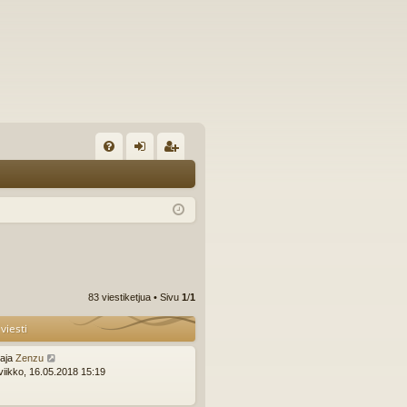
U
irj
ek
K
au
ist
K
du
er
si
öi
sä
dy
83 viestiketjua • Sivu
1
/
1
än
viesti
ttaja
Zenzu
viikko, 16.05.2018 15:19