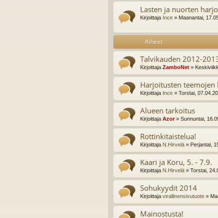
Lasten ja nuorten harjo
Kirjoittaja
Ince
» Maanantai, 17.0
Aiheet
Talvikauden 2012-2013
Kirjoittaja
ZamboNet
» Keskiviik
Harjoitusten teemojen 
Kirjoittaja
Ince
» Torstai, 07.04.2
Alueen tarkoitus
Kirjoittaja
Azor
» Sunnuntai, 16.0
Rottinkitaistelua!
Kirjoittaja
N.Hirvelä
» Perjantai, 
Kaari ja Koru, 5. - 7.9.
Kirjoittaja
N.Hirvelä
» Torstai, 24
Sohukyydit 2014
Kirjoittaja
virallinensivutuote
» Maa
Mainostusta!