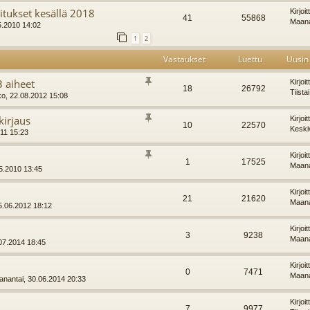
itukset kesällä 2018
Kirjoi
41
55868
Maana
5.2010 14:02
1
2
Vastaukset
Luettu
Uusin 
 aiheet
Kirjoi
18
26792
Tiista
ko, 22.08.2012 15:08
kirjaus
Kirjoi
10
22570
Keski
011 15:23
Kirjoi
1
17525
Maana
5.2010 13:45
Kirjoi
21
21620
Maana
15.06.2012 18:12
Kirjoi
3
9238
Maana
.07.2014 18:45
Kirjoi
0
7471
Maana
nantai, 30.06.2014 20:33
Kirjoi
7
9977