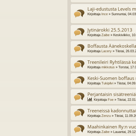
Laji-edustusta Levels 
Kirjoittaja
Ince
» Sunnuntai, 04.0
Jytinärokki 25.5.2013
Kirjoittaja
Zaibe
» Keskiviikko, 10
Boffausta Äänekoskella
Kirjoittaja
Lacery
» Tiistai, 26.03
Treenileiri Ryhtilässä k
Kirjoittaja
mikkotus
» Torstai, 17.
Keski-Suomen boffaus 
Kirjoittaja
Tukipilvi
» Tiistai, 04.0
Perjantaisin sisätreeniä
Kirjoittaja
Foe
» Tiistai, 22.0
Treeneissä kadonnutta/
Kirjoittaja
Zenzu
» Tiistai, 11.09.
Maahinkainen Ry:n vu
Kirjoittaja
Zaibe
» Lauantai, 29.12