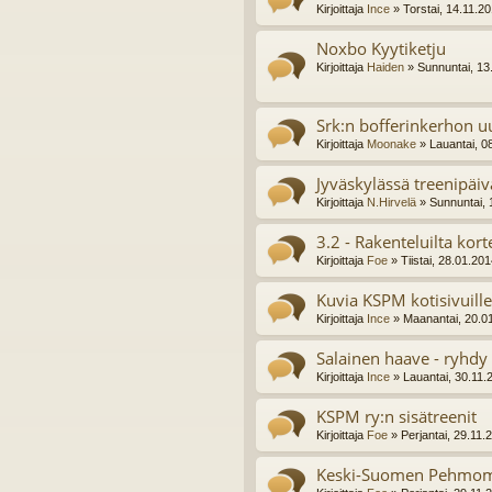
Kirjoittaja
Ince
» Torstai, 14.11.2
Noxbo Kyytiketju
Kirjoittaja
Haiden
» Sunnuntai, 13
Srk:n bofferinkerhon uu
Kirjoittaja
Moonake
» Lauantai, 0
Jyväskylässä treenipäivä
Kirjoittaja
N.Hirvelä
» Sunnuntai, 
3.2 - Rakenteluilta kor
Kirjoittaja
Foe
» Tiistai, 28.01.20
Kuvia KSPM kotisivuille
Kirjoittaja
Ince
» Maanantai, 20.0
Salainen haave - ryhdy 
Kirjoittaja
Ince
» Lauantai, 30.11.
KSPM ry:n sisätreenit
Kirjoittaja
Foe
» Perjantai, 29.11.
Keski-Suomen Pehmomie