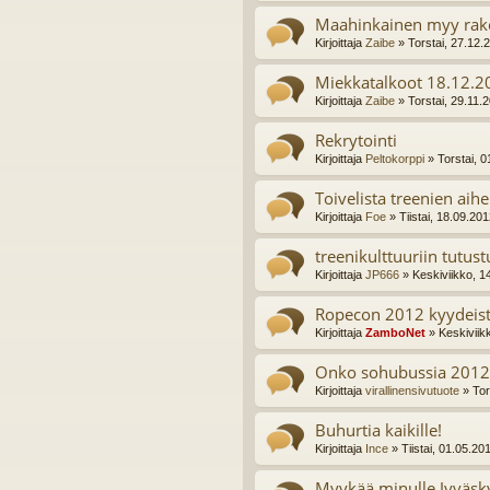
Maahinkainen myy rake
Kirjoittaja
Zaibe
» Torstai, 27.12.
Miekkatalkoot 18.12.2
Kirjoittaja
Zaibe
» Torstai, 29.11.
Rekrytointi
Kirjoittaja
Peltokorppi
» Torstai, 0
Toivelista treenien aihe
Kirjoittaja
Foe
» Tiistai, 18.09.20
treenikulttuuriin tutus
Kirjoittaja
JP666
» Keskiviikko, 1
Ropecon 2012 kyydeis
Kirjoittaja
ZamboNet
» Keskiviik
Onko sohubussia 2012 
Kirjoittaja
virallinensivutuote
» Tor
Buhurtia kaikille!
Kirjoittaja
Ince
» Tiistai, 01.05.20
Myykää minulle Jyväsky