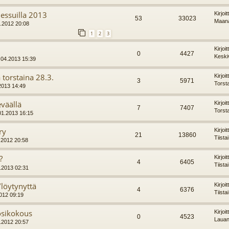
messuilla 2013
Kirjoi
53
33023
Maana
3.2012 20:08
1
2
3
Kirjoi
0
4427
Keski
.04.2013 15:39
 torstaina 28.3.
Kirjoi
3
5971
Torst
.2013 14:49
eväällä
Kirjoi
7
7407
Torst
01.2013 16:15
ry
Kirjoi
21
13860
Tiista
9.2012 20:58
?
Kirjoi
4
6405
Tiista
1.2013 02:31
löytynyttä
Kirjoi
4
6376
Tiista
2012 09:19
osikokous
Kirjoi
0
4523
Lauan
.2012 20:57