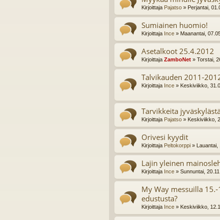
Kirjoittaja
Pajatso
» Perjantai, 01
Sumiainen huomio!
Kirjoittaja
Ince
» Maanantai, 07.0
Asetalkoot 25.4.2012
Kirjoittaja
ZamboNet
» Torstai, 
Talvikauden 2011-2012
Kirjoittaja
Ince
» Keskiviikko, 31.
Tarvikkeita jyväskyläst
Kirjoittaja
Pajatso
» Keskiviikko, 
Orivesi kyydit
Kirjoittaja
Peltokorppi
» Lauantai,
Lajin yleinen mainosle
Kirjoittaja
Ince
» Sunnuntai, 20.11
My Way messuilla 15.
edustusta?
Kirjoittaja
Ince
» Keskiviikko, 12.