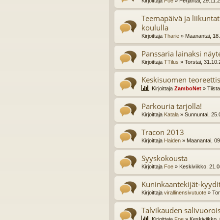
Kirjoittaja
Foe
» Perjantai, 29.11.
Teemapäivä ja liikunta
koululla
Kirjoittaja
Tharie
» Maanantai, 18
Panssaria lainaksi nä
Kirjoittaja
TTilus
» Torstai, 31.10
Keskisuomen teoreetti
Kirjoittaja
ZamboNet
» Tiist
Parkouria tarjolla!
Kirjoittaja
Katala
» Sunnuntai, 25.
Tracon 2013
Kirjoittaja
Haiden
» Maanantai, 09
Syyskokousta
Kirjoittaja
Foe
» Keskiviikko, 21.
Kuninkaantekijät-kyydi
Kirjoittaja
virallinensivutuote
» Tor
Talvikauden salivuoroi
Kirjoittaja
Foe
» Keskiviikko,