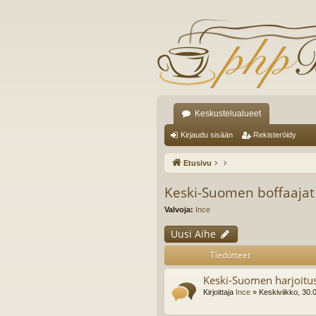
Keskustelualueet
Kirjaudu sisään
Rekisteröidy
Etusivu
Keski-Suomen boffaajat
Valvoja:
Ince
Uusi Aihe
Tiedotteet
Keski-Suomen harjoitus
Kirjoittaja
Ince
» Keskiviikko, 30.