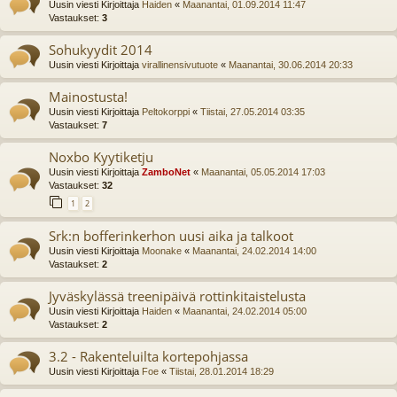
Uusin viesti Kirjoittaja
Haiden
«
Maanantai, 01.09.2014 11:47
Vastaukset:
3
Sohukyydit 2014
Uusin viesti Kirjoittaja
virallinensivutuote
«
Maanantai, 30.06.2014 20:33
Mainostusta!
Uusin viesti Kirjoittaja
Peltokorppi
«
Tiistai, 27.05.2014 03:35
Vastaukset:
7
Noxbo Kyytiketju
Uusin viesti Kirjoittaja
ZamboNet
«
Maanantai, 05.05.2014 17:03
Vastaukset:
32
1
2
Srk:n bofferinkerhon uusi aika ja talkoot
Uusin viesti Kirjoittaja
Moonake
«
Maanantai, 24.02.2014 14:00
Vastaukset:
2
Jyväskylässä treenipäivä rottinkitaistelusta
Uusin viesti Kirjoittaja
Haiden
«
Maanantai, 24.02.2014 05:00
Vastaukset:
2
3.2 - Rakenteluilta kortepohjassa
Uusin viesti Kirjoittaja
Foe
«
Tiistai, 28.01.2014 18:29