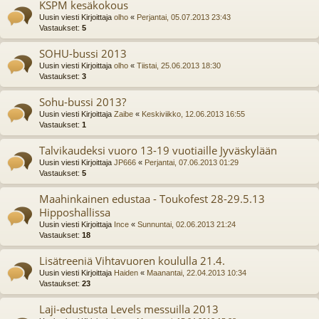
KSPM kesäkokous
Uusin viesti Kirjoittaja
olho
«
Perjantai, 05.07.2013 23:43
Vastaukset:
5
SOHU-bussi 2013
Uusin viesti Kirjoittaja
olho
«
Tiistai, 25.06.2013 18:30
Vastaukset:
3
Sohu-bussi 2013?
Uusin viesti Kirjoittaja
Zaibe
«
Keskiviikko, 12.06.2013 16:55
Vastaukset:
1
Talvikaudeksi vuoro 13-19 vuotiaille Jyväskylään
Uusin viesti Kirjoittaja
JP666
«
Perjantai, 07.06.2013 01:29
Vastaukset:
5
Maahinkainen edustaa - Toukofest 28-29.5.13
Hipposhallissa
Uusin viesti Kirjoittaja
Ince
«
Sunnuntai, 02.06.2013 21:24
Vastaukset:
18
Lisätreeniä Vihtavuoren koululla 21.4.
Uusin viesti Kirjoittaja
Haiden
«
Maanantai, 22.04.2013 10:34
Vastaukset:
23
Laji-edustusta Levels messuilla 2013