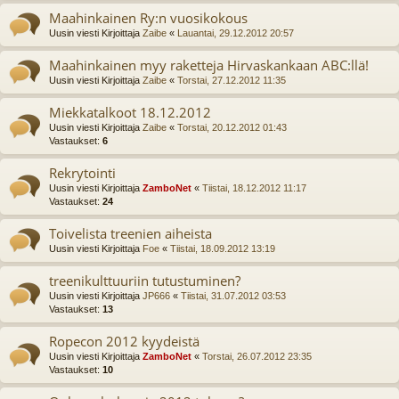
Maahinkainen Ry:n vuosikokous
Uusin viesti Kirjoittaja
Zaibe
«
Lauantai, 29.12.2012 20:57
Maahinkainen myy raketteja Hirvaskankaan ABC:llä!
Uusin viesti Kirjoittaja
Zaibe
«
Torstai, 27.12.2012 11:35
Miekkatalkoot 18.12.2012
Uusin viesti Kirjoittaja
Zaibe
«
Torstai, 20.12.2012 01:43
Vastaukset:
6
Rekrytointi
Uusin viesti Kirjoittaja
ZamboNet
«
Tiistai, 18.12.2012 11:17
Vastaukset:
24
Toivelista treenien aiheista
Uusin viesti Kirjoittaja
Foe
«
Tiistai, 18.09.2012 13:19
treenikulttuuriin tutustuminen?
Uusin viesti Kirjoittaja
JP666
«
Tiistai, 31.07.2012 03:53
Vastaukset:
13
Ropecon 2012 kyydeistä
Uusin viesti Kirjoittaja
ZamboNet
«
Torstai, 26.07.2012 23:35
Vastaukset:
10