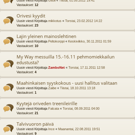
Uusin viesti Kirjoittaja
Gitoll
«
Tiistai, 01.05.2012 19:41
Vastaukset:
12
Orivesi kyydit
Uusin viesti Kirjoittaja
mikkotus
«
Torstai, 23.02.2012 14:22
Vastaukset:
23
Lajin yleinen mainoslehtinen
Uusin viesti Kirjoittaja
Peltokorppi
«
Keskiviikko, 30.11.2011 01:59
Vastaukset:
10
My Way messuilla 15.-16.11 pehmomiekkailun
edustusta?
Uusin viesti Kirjoittaja
ZamboNet
«
Torstai, 17.11.2011 12:58
Vastaukset:
4
Maahinkaisen syyskokous - uusi hallitus valitaan
Uusin viesti Kirjoittaja
Zaibe
«
Tiistai, 18.10.2011 13:18
Vastaukset:
1
Kyytejä oriveden treenileirille
Uusin viesti Kirjoittaja
Falcata
«
Torstai, 08.09.2011 04:00
Vastaukset:
21
Talvivuoron päivä
Uusin viesti Kirjoittaja
Ince
«
Maanantai, 22.08.2011 19:51
Vastaukset:
9