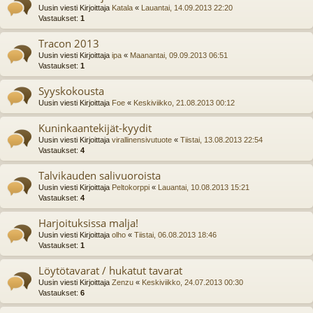
Uusin viesti Kirjoittaja
Katala
«
Lauantai, 14.09.2013 22:20
Vastaukset:
1
Tracon 2013
Uusin viesti Kirjoittaja
ipa
«
Maanantai, 09.09.2013 06:51
Vastaukset:
1
Syyskokousta
Uusin viesti Kirjoittaja
Foe
«
Keskiviikko, 21.08.2013 00:12
Kuninkaantekijät-kyydit
Uusin viesti Kirjoittaja
virallinensivutuote
«
Tiistai, 13.08.2013 22:54
Vastaukset:
4
Talvikauden salivuoroista
Uusin viesti Kirjoittaja
Peltokorppi
«
Lauantai, 10.08.2013 15:21
Vastaukset:
4
Harjoituksissa malja!
Uusin viesti Kirjoittaja
olho
«
Tiistai, 06.08.2013 18:46
Vastaukset:
1
Löytötavarat / hukatut tavarat
Uusin viesti Kirjoittaja
Zenzu
«
Keskiviikko, 24.07.2013 00:30
Vastaukset:
6