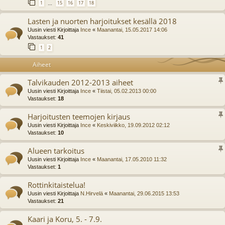
1
15
16
17
18
…
Lasten ja nuorten harjoitukset kesällä 2018
Uusin viesti Kirjoittaja
Ince
«
Maanantai, 15.05.2017 14:06
Vastaukset:
41
1
2
Aiheet
Talvikauden 2012-2013 aiheet
Uusin viesti Kirjoittaja
Ince
«
Tiistai, 05.02.2013 00:00
Vastaukset:
18
Harjoitusten teemojen kirjaus
Uusin viesti Kirjoittaja
Ince
«
Keskiviikko, 19.09.2012 02:12
Vastaukset:
10
Alueen tarkoitus
Uusin viesti Kirjoittaja
Ince
«
Maanantai, 17.05.2010 11:32
Vastaukset:
1
Rottinkitaistelua!
Uusin viesti Kirjoittaja
N.Hirvelä
«
Maanantai, 29.06.2015 13:53
Vastaukset:
21
Kaari ja Koru, 5. - 7.9.