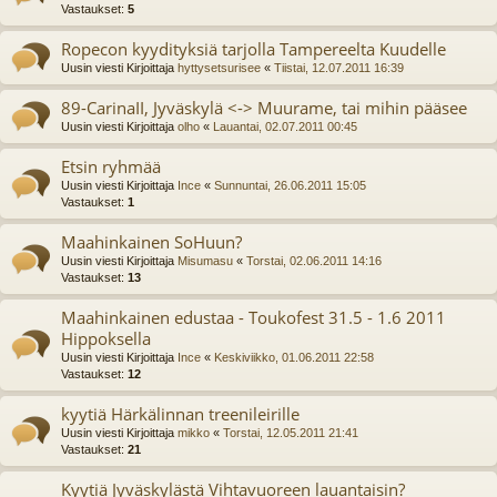
Vastaukset:
5
Ropecon kyydityksiä tarjolla Tampereelta Kuudelle
Uusin viesti Kirjoittaja
hyttysetsurisee
«
Tiistai, 12.07.2011 16:39
89-CarinaII, Jyväskylä <-> Muurame, tai mihin pääsee
Uusin viesti Kirjoittaja
olho
«
Lauantai, 02.07.2011 00:45
Etsin ryhmää
Uusin viesti Kirjoittaja
Ince
«
Sunnuntai, 26.06.2011 15:05
Vastaukset:
1
Maahinkainen SoHuun?
Uusin viesti Kirjoittaja
Misumasu
«
Torstai, 02.06.2011 14:16
Vastaukset:
13
Maahinkainen edustaa - Toukofest 31.5 - 1.6 2011
Hippoksella
Uusin viesti Kirjoittaja
Ince
«
Keskiviikko, 01.06.2011 22:58
Vastaukset:
12
kyytiä Härkälinnan treenileirille
Uusin viesti Kirjoittaja
mikko
«
Torstai, 12.05.2011 21:41
Vastaukset:
21
Kyytiä Jyväskylästä Vihtavuoreen lauantaisin?