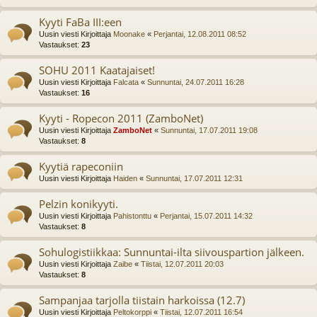
Kyyti FaBa III:een
Uusin viesti Kirjoittaja
Moonake
«
Perjantai, 12.08.2011 08:52
Vastaukset:
23
SOHU 2011 Kaatajaiset!
Uusin viesti Kirjoittaja
Falcata
«
Sunnuntai, 24.07.2011 16:28
Vastaukset:
16
Kyyti - Ropecon 2011 (ZamboNet)
Uusin viesti Kirjoittaja
ZamboNet
«
Sunnuntai, 17.07.2011 19:08
Vastaukset:
8
Kyytiä rapeconiin
Uusin viesti Kirjoittaja
Haiden
«
Sunnuntai, 17.07.2011 12:31
Pelzin konikyyti.
Uusin viesti Kirjoittaja
Pahistonttu
«
Perjantai, 15.07.2011 14:32
Vastaukset:
8
Sohulogistiikkaa: Sunnuntai-ilta siivouspartion jälkeen.
Uusin viesti Kirjoittaja
Zaibe
«
Tiistai, 12.07.2011 20:03
Vastaukset:
8
Sampanjaa tarjolla tiistain harkoissa (12.7)
Uusin viesti Kirjoittaja
Peltokorppi
«
Tiistai, 12.07.2011 16:54