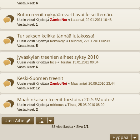
Vastaukset:
6
Ruton reenit nykyään varttiavaille seittemän.
Uusin viesti Kirjoittaja
ZamboNet
«
Lauantai, 22.01.2011 16:46
Vastaukset:
1
Turisaksen keikka tännää lutakossa!
Uusin viesti Kirjoittaja
Keksikeijo
«
Lauantai, 22.01.2011 00:39
Vastaukset:
5
Jyväskylän treenien aiheet syksy 2010
Uusin viesti Kirjoittaja
Ince
«
Torstai, 13.01.2011 00:34
Vastaukset:
6
Keski-Suomen treenit
Uusin viesti Kirjoittaja
ZamboNet
«
Maanantai, 20.09.2010 23:44
Vastaukset:
12
Maahinkaisen treenit torstaina 20.5 !Muutos!
Uusin viesti Kirjoittaja
mikkotus
«
Tiistai, 25.05.2010 08:29
Vastaukset:
2
Uusi Aihe
83 viestiketjua • Sivu
1
/
1
Hyppää