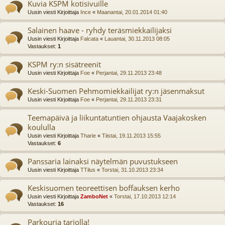
Kuvia KSPM kotisivuille
Uusin viesti Kirjoittaja
Ince
«
Maanantai, 20.01.2014 01:40
Salainen haave - ryhdy teräsmiekkailijaksi
Uusin viesti Kirjoittaja
Falcata
«
Lauantai, 30.11.2013 08:05
Vastaukset:
1
KSPM ry:n sisätreenit
Uusin viesti Kirjoittaja
Foe
«
Perjantai, 29.11.2013 23:48
Keski-Suomen Pehmomiekkailijat ry:n jäsenmaksut
Uusin viesti Kirjoittaja
Foe
«
Perjantai, 29.11.2013 23:31
Teemapäivä ja liikuntatuntien ohjausta Vaajakosken
koululla
Uusin viesti Kirjoittaja
Tharie
«
Tiistai, 19.11.2013 15:55
Vastaukset:
6
Panssaria lainaksi näytelmän puvustukseen
Uusin viesti Kirjoittaja
TTilus
«
Torstai, 31.10.2013 23:34
Keskisuomen teoreettisen boffauksen kerho
Uusin viesti Kirjoittaja
ZamboNet
«
Torstai, 17.10.2013 12:14
Vastaukset:
16
Parkouria tarjolla!