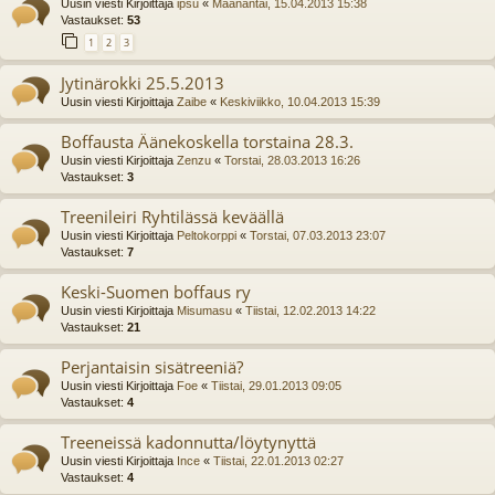
Uusin viesti Kirjoittaja
ipsu
«
Maanantai, 15.04.2013 15:38
Vastaukset:
53
1
2
3
Jytinärokki 25.5.2013
Uusin viesti Kirjoittaja
Zaibe
«
Keskiviikko, 10.04.2013 15:39
Boffausta Äänekoskella torstaina 28.3.
Uusin viesti Kirjoittaja
Zenzu
«
Torstai, 28.03.2013 16:26
Vastaukset:
3
Treenileiri Ryhtilässä keväällä
Uusin viesti Kirjoittaja
Peltokorppi
«
Torstai, 07.03.2013 23:07
Vastaukset:
7
Keski-Suomen boffaus ry
Uusin viesti Kirjoittaja
Misumasu
«
Tiistai, 12.02.2013 14:22
Vastaukset:
21
Perjantaisin sisätreeniä?
Uusin viesti Kirjoittaja
Foe
«
Tiistai, 29.01.2013 09:05
Vastaukset:
4
Treeneissä kadonnutta/löytynyttä
Uusin viesti Kirjoittaja
Ince
«
Tiistai, 22.01.2013 02:27
Vastaukset:
4