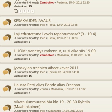
Uusin viesti Kirjoittaja
ZamboNet
«
Perjantai, 15.04.2011 22:20
Vastaukset:
75
1
2
3
4
KESÄKAUDEN AVAUS
Uusin viesti Kirjoittaja
Ince
«
Tiistai, 12.04.2011 23:48
Laji edustettuna Levels tapahtumassa? (9 - 10.4)
Uusin viesti Kirjoittaja
Ince
«
Tiistai, 12.04.2011 00:23
Vastaukset:
6
HUOM: Äänestys ratkennut, uusi aika siis 19.00
Uusin viesti Kirjoittaja
ZamboNet
«
Maanantai, 11.04.2011 17:00
Vastaukset:
3
Jyväskylän treenien aiheet kevät 2011
Uusin viesti Kirjoittaja
Ince
«
Torstai, 07.04.2011 14:38
Vastaukset:
16
Haussa Petri alias Pönde alias Creenan
Uusin viesti Kirjoittaja
Zenzu
«
Maanantai, 07.03.2011 17:32
Vastaukset:
4
Aikataulunmuutos Ma klo 19 - 20.30 Ryhtilä
(Maahinkainen)
Uusin viesti Kirjoittaja
Ince
«
Maanantai, 14.02.2011 20:36