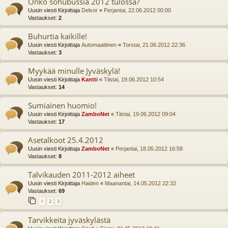
Onko sohubussia 2012 tulossa?
Uusin viesti Kirjoittaja
Delvor
«
Perjantai, 22.06.2012 00:00
Vastaukset:
2
Buhurtia kaikille!
Uusin viesti Kirjoittaja
Automaattinen
«
Torstai, 21.06.2012 22:36
Vastaukset:
3
Myykää minulle Jyväskylä!
Uusin viesti Kirjoittaja
Kantti
«
Tiistai, 19.06.2012 10:54
Vastaukset:
14
Sumiainen huomio!
Uusin viesti Kirjoittaja
ZamboNet
«
Tiistai, 19.06.2012 09:04
Vastaukset:
17
Asetalkoot 25.4.2012
Uusin viesti Kirjoittaja
ZamboNet
«
Perjantai, 18.05.2012 16:58
Vastaukset:
8
Talvikauden 2011-2012 aiheet
Uusin viesti Kirjoittaja
Haiden
«
Maanantai, 14.05.2012 22:32
Vastaukset:
69
1
2
3
Tarvikkeita jyväskylästä