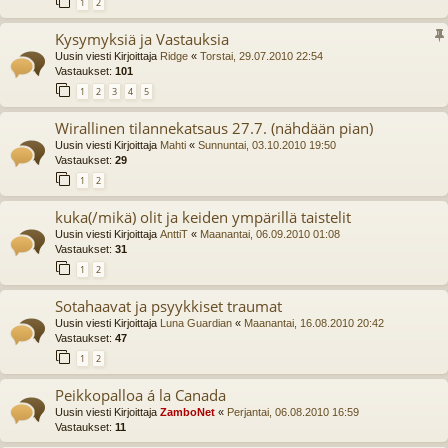
1
2
Kysymyksiä ja Vastauksia
Uusin viesti Kirjoittaja
Ridge
«
Torstai, 29.07.2010 22:54
Vastaukset:
101
1
2
3
4
5
Wirallinen tilannekatsaus 27.7. (nähdään pian)
Uusin viesti Kirjoittaja
Mahti
«
Sunnuntai, 03.10.2010 19:50
Vastaukset:
29
1
2
kuka(/mikä) olit ja keiden ympärillä taistelit
Uusin viesti Kirjoittaja
AnttiT
«
Maanantai, 06.09.2010 01:08
Vastaukset:
31
1
2
Sotahaavat ja psyykkiset traumat
Uusin viesti Kirjoittaja
Luna Guardian
«
Maanantai, 16.08.2010 20:42
Vastaukset:
47
1
2
Peikkopalloa á la Canada
Uusin viesti Kirjoittaja
ZamboNet
«
Perjantai, 06.08.2010 16:59
Vastaukset:
11