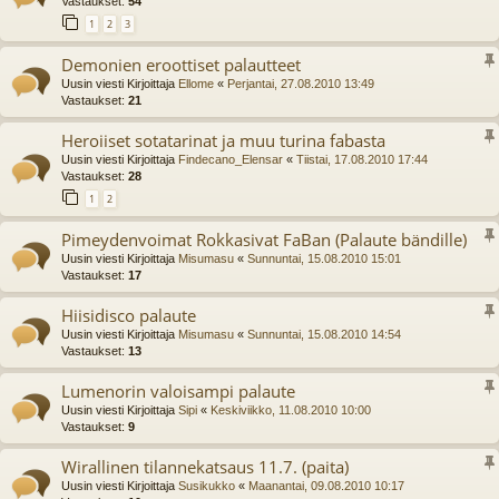
Vastaukset:
54
1
2
3
Demonien eroottiset palautteet
Uusin viesti Kirjoittaja
Ellome
«
Perjantai, 27.08.2010 13:49
Vastaukset:
21
Heroiiset sotatarinat ja muu turina fabasta
Uusin viesti Kirjoittaja
Findecano_Elensar
«
Tiistai, 17.08.2010 17:44
Vastaukset:
28
1
2
Pimeydenvoimat Rokkasivat FaBan (Palaute bändille)
Uusin viesti Kirjoittaja
Misumasu
«
Sunnuntai, 15.08.2010 15:01
Vastaukset:
17
Hiisidisco palaute
Uusin viesti Kirjoittaja
Misumasu
«
Sunnuntai, 15.08.2010 14:54
Vastaukset:
13
Lumenorin valoisampi palaute
Uusin viesti Kirjoittaja
Sipi
«
Keskiviikko, 11.08.2010 10:00
Vastaukset:
9
Wirallinen tilannekatsaus 11.7. (paita)
Uusin viesti Kirjoittaja
Susikukko
«
Maanantai, 09.08.2010 10:17