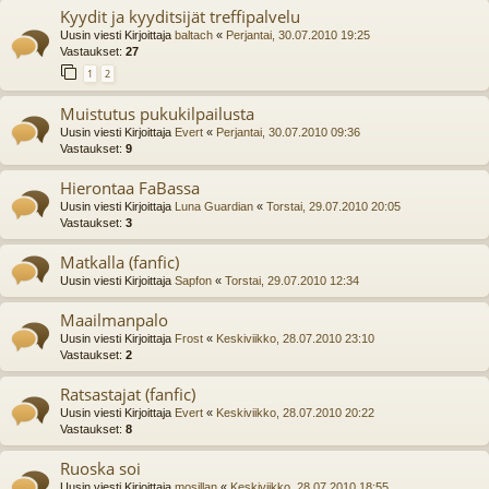
Kyydit ja kyyditsijät treffipalvelu
Uusin viesti Kirjoittaja
baltach
«
Perjantai, 30.07.2010 19:25
Vastaukset:
27
1
2
Muistutus pukukilpailusta
Uusin viesti Kirjoittaja
Evert
«
Perjantai, 30.07.2010 09:36
Vastaukset:
9
Hierontaa FaBassa
Uusin viesti Kirjoittaja
Luna Guardian
«
Torstai, 29.07.2010 20:05
Vastaukset:
3
Matkalla (fanfic)
Uusin viesti Kirjoittaja
Sapfon
«
Torstai, 29.07.2010 12:34
Maailmanpalo
Uusin viesti Kirjoittaja
Frost
«
Keskiviikko, 28.07.2010 23:10
Vastaukset:
2
Ratsastajat (fanfic)
Uusin viesti Kirjoittaja
Evert
«
Keskiviikko, 28.07.2010 20:22
Vastaukset:
8
Ruoska soi
Uusin viesti Kirjoittaja
mosillan
«
Keskiviikko, 28.07.2010 18:55