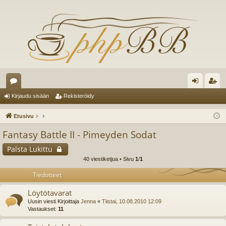
es
irj
ek
Kirjaudu sisään
Rekisteröidy
ku
au
ist
Etusivu
st
du
er
Fantasy Battle II - Pimeyden Sodat
el
si
öi
Palsta Lukittu
ua
sä
dy
40 viestiketjua • Sivu
1
/
1
lu
än
Tiedotteet
ee
Löytötavarat
Uusin viesti Kirjoittaja
Jenna
«
Tiistai, 10.08.2010 12:09
t
Vastaukset:
11