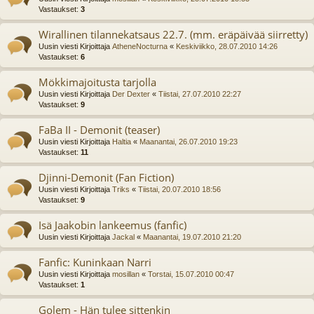
Vastaukset:
3
Wirallinen tilannekatsaus 22.7. (mm. eräpäivää siirretty)
Uusin viesti Kirjoittaja
AtheneNocturna
«
Keskiviikko, 28.07.2010 14:26
Vastaukset:
6
Mökkimajoitusta tarjolla
Uusin viesti Kirjoittaja
Der Dexter
«
Tiistai, 27.07.2010 22:27
Vastaukset:
9
FaBa II - Demonit (teaser)
Uusin viesti Kirjoittaja
Haltia
«
Maanantai, 26.07.2010 19:23
Vastaukset:
11
Djinni-Demonit (Fan Fiction)
Uusin viesti Kirjoittaja
Triks
«
Tiistai, 20.07.2010 18:56
Vastaukset:
9
Isä Jaakobin lankeemus (fanfic)
Uusin viesti Kirjoittaja
Jackal
«
Maanantai, 19.07.2010 21:20
Fanfic: Kuninkaan Narri
Uusin viesti Kirjoittaja
mosillan
«
Torstai, 15.07.2010 00:47
Vastaukset:
1
Golem - Hän tulee sittenkin