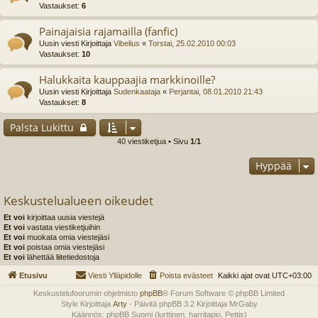
Vastaukset:
6
Painajaisia rajamailla (fanfic)
Uusin viesti Kirjoittaja
Vibelius
«
Torstai, 25.02.2010 00:03
Vastaukset:
10
Halukkaita kauppaajia markkinoille?
Uusin viesti Kirjoittaja
Sudenkaataja
«
Perjantai, 08.01.2010 21:43
Vastaukset:
8
Palsta Lukittu
40 viestiketjua • Sivu
1
/
1
Hyppää
Keskustelualueen oikeudet
Et voi
kirjoittaa uusia viestejä
Et voi
vastata viestiketjuihin
Et voi
muokata omia viestejäsi
Et voi
poistaa omia viestejäsi
Et voi
lähettää liitetiedostoja
Etusivu
Viesti Ylläpidolle
Poista evästeet
Kaikki ajat ovat
UTC+03:00
Keskustelufoorumin ohjelmisto
phpBB
® Forum Software © phpBB Limited
Style Kirjoittaja
Arty
- Päivitä phpBB 3.2 Kirjoittaja MrGaby
Käännös: phpBB Suomi (lurttinen, harritapio, Pettis)