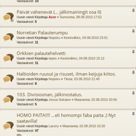
Vastaukset:
10
Päivät vähenevät (... jälkimainingit osa II)
Uusin viesti Kirjoittaja
Azor
«
Sunnuntai, 08.08.2010 17:52
Vastaukset:
5
Norretian Palauterumpu
Uusin viesti Kirjoittaja
Nopsku
«
Keskiviikko, 04.08.2010 23:51
Vastaukset:
11
Örkkien palautehelvetti
Uusin viesti Kirjoittaja
tepes
«
Keskiviikko, 04.08.2010 15:12
Vastaukset:
11
Haltioiden ruusut ja risuset, ilman keijuja kiitos.
Uusin viesti Kirjoittaja
Nopsku
«
Tiistai, 03.08.2010 21:40
Vastaukset:
8
103. Divisioonan, jälkinostatus.
Uusin viesti Kirjoittaja
Jesua Sukaton
«
Maanantai, 02.08.2010 20:56
Vastaukset:
5
HOMO PAITA!!!! ...eli homompi faba paita ;) Nyt
saatavilla!
Uusin viesti Kirjoittaja
Lacery
«
Maanantai, 02.08.2010 10:20
Vastaukset:
47