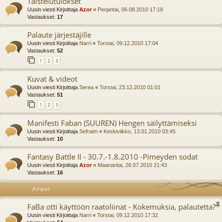
Taistelutulokset
Uusin viesti Kirjoittaja
Azor
«
Perjantai, 06.08.2010 17:18
Vastaukset:
17
Palaute järjestäjille
Uusin viesti Kirjoittaja
Narri
«
Torstai, 09.12.2010 17:04
Vastaukset:
52
1
2
3
Kuvat & videot
Uusin viesti Kirjoittaja
Serea
«
Torstai, 23.12.2010 01:01
Vastaukset:
51
1
2
3
Manifesti Faban (SUUREN) Hengen säilyttämiseksi
Uusin viesti Kirjoittaja
Sefraim
«
Keskiviikko, 13.01.2010 03:45
Vastaukset:
10
Fantasy Battle II - 30.7.-1.8.2010 -Pimeyden sodat
Uusin viesti Kirjoittaja
Azor
«
Maanantai, 26.07.2010 21:43
Vastaukset:
16
Aiheet
FaBa otti käyttöön raatoliinat - Kokemuksia, palautetta?
Uusin viesti Kirjoittaja
Narri
«
Torstai, 09.12.2010 17:32