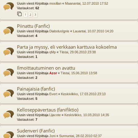
Uusin viesti Kirjoittaja
mosillan
«
Maanantai, 12.07.2010 17:52
Vastaukset:
62
1
2
3
Piinattu (Fanfic)
Uusin viesti Kirjoittaja
DiabolusIgnis
«
Lauantai, 10.07.2010 14:20
Vastaukset:
4
Parta ja myssy, eli verkkaan karttuva kokoelma
Uusin viesti Kirjoittaja
qMp
«
Tiistai, 29.06.2010 23:38
Vastaukset:
1
Ilmoittautuminen on avattu
Uusin viesti Kirjoittaja
Azor
«
Tiistai, 15.06.2010 13:58
Vastaukset:
2
Painajaisia (fanfic)
Uusin viesti Kirjoittaja
Evert
«
Keskiviikko, 17.03.2010 23:10
Vastaukset:
5
Kelloseppävertaus (fanifiktio)
Uusin viesti Kirjoittaja
Lijacote
«
Keskiviikko, 10.03.2010 14:35
Vastaukset:
7
Sudenveri (Fanfic)
Uusin viesti Kirjoittaja
Joni
«
Sunnuntai, 28.02.2010 02:37