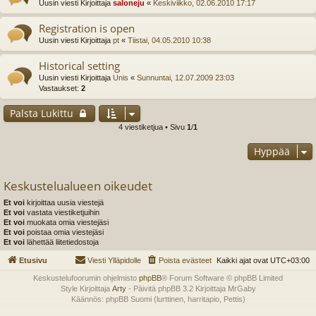
Uusin viesti Kirjoittaja
saloneju
«
Keskiviikko, 02.06.2010 17:17
Registration is open
Uusin viesti Kirjoittaja
pt
«
Tiistai, 04.05.2010 10:38
Historical setting
Uusin viesti Kirjoittaja
Unis
«
Sunnuntai, 12.07.2009 23:03
Vastaukset:
2
Palsta Lukittu
4 viestiketjua • Sivu
1
/
1
Hyppää
Keskustelualueen oikeudet
Et voi
kirjoittaa uusia viestejä
Et voi
vastata viestiketjuihin
Et voi
muokata omia viestejäsi
Et voi
poistaa omia viestejäsi
Et voi
lähettää liitetiedostoja
Etusivu
Viesti Ylläpidolle
Poista evästeet
Kaikki ajat ovat
UTC+03:00
Keskustelufoorumin ohjelmisto
phpBB
® Forum Software © phpBB Limited
Style Kirjoittaja
Arty
- Päivitä phpBB 3.2 Kirjoittaja MrGaby
Käännös: phpBB Suomi (lurttinen, harritapio, Pettis)