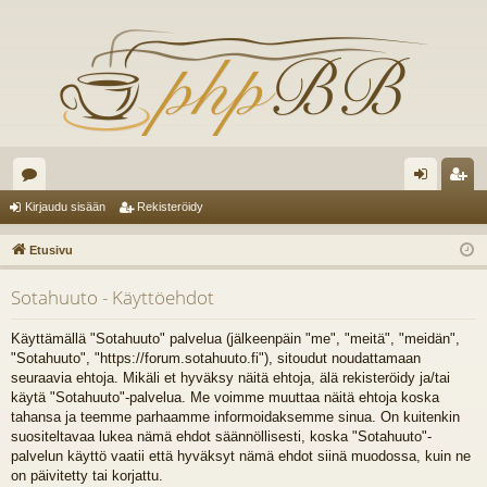
es
irj
ek
Kirjaudu sisään
Rekisteröidy
ku
au
ist
Etusivu
st
du
er
Sotahuuto - Käyttöehdot
el
si
öi
ua
sä
dy
Käyttämällä "Sotahuuto" palvelua (jälkeenpäin "me", "meitä", "meidän",
"Sotahuuto", "https://forum.sotahuuto.fi"), sitoudut noudattamaan
lu
än
seuraavia ehtoja. Mikäli et hyväksy näitä ehtoja, älä rekisteröidy ja/tai
käytä "Sotahuuto"-palvelua. Me voimme muuttaa näitä ehtoja koska
ee
tahansa ja teemme parhaamme informoidaksemme sinua. On kuitenkin
t
suositeltavaa lukea nämä ehdot säännöllisesti, koska "Sotahuuto"-
palvelun käyttö vaatii että hyväksyt nämä ehdot siinä muodossa, kuin ne
on päivitetty tai korjattu.