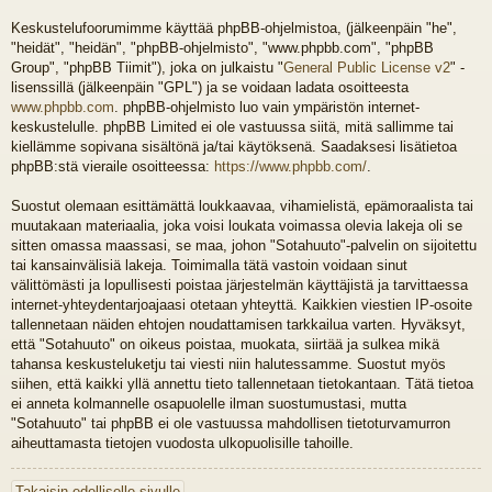
Keskustelufoorumimme käyttää phpBB-ohjelmistoa, (jälkeenpäin "he",
"heidät", "heidän", "phpBB-ohjelmisto", "www.phpbb.com", "phpBB
Group", "phpBB Tiimit"), joka on julkaistu "
General Public License v2
" -
lisenssillä (jälkeenpäin "GPL") ja se voidaan ladata osoitteesta
www.phpbb.com
. phpBB-ohjelmisto luo vain ympäristön internet-
keskustelulle. phpBB Limited ei ole vastuussa siitä, mitä sallimme tai
kiellämme sopivana sisältönä ja/tai käytöksenä. Saadaksesi lisätietoa
phpBB:stä vieraile osoitteessa:
https://www.phpbb.com/
.
Suostut olemaan esittämättä loukkaavaa, vihamielistä, epämoraalista tai
muutakaan materiaalia, joka voisi loukata voimassa olevia lakeja oli se
sitten omassa maassasi, se maa, johon "Sotahuuto"-palvelin on sijoitettu
tai kansainvälisiä lakeja. Toimimalla tätä vastoin voidaan sinut
välittömästi ja lopullisesti poistaa järjestelmän käyttäjistä ja tarvittaessa
internet-yhteydentarjoajaasi otetaan yhteyttä. Kaikkien viestien IP-osoite
tallennetaan näiden ehtojen noudattamisen tarkkailua varten. Hyväksyt,
että "Sotahuuto" on oikeus poistaa, muokata, siirtää ja sulkea mikä
tahansa keskusteluketju tai viesti niin halutessamme. Suostut myös
siihen, että kaikki yllä annettu tieto tallennetaan tietokantaan. Tätä tietoa
ei anneta kolmannelle osapuolelle ilman suostumustasi, mutta
"Sotahuuto" tai phpBB ei ole vastuussa mahdollisen tietoturvamurron
aiheuttamasta tietojen vuodosta ulkopuolisille tahoille.
Takaisin edelliselle sivulle