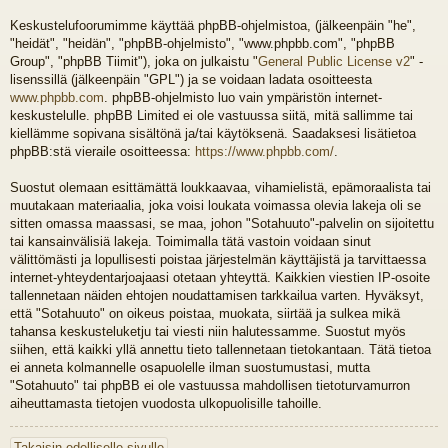
Keskustelufoorumimme käyttää phpBB-ohjelmistoa, (jälkeenpäin "he",
"heidät", "heidän", "phpBB-ohjelmisto", "www.phpbb.com", "phpBB
Group", "phpBB Tiimit"), joka on julkaistu "
General Public License v2
" -
lisenssillä (jälkeenpäin "GPL") ja se voidaan ladata osoitteesta
www.phpbb.com
. phpBB-ohjelmisto luo vain ympäristön internet-
keskustelulle. phpBB Limited ei ole vastuussa siitä, mitä sallimme tai
kiellämme sopivana sisältönä ja/tai käytöksenä. Saadaksesi lisätietoa
phpBB:stä vieraile osoitteessa:
https://www.phpbb.com/
.
Suostut olemaan esittämättä loukkaavaa, vihamielistä, epämoraalista tai
muutakaan materiaalia, joka voisi loukata voimassa olevia lakeja oli se
sitten omassa maassasi, se maa, johon "Sotahuuto"-palvelin on sijoitettu
tai kansainvälisiä lakeja. Toimimalla tätä vastoin voidaan sinut
välittömästi ja lopullisesti poistaa järjestelmän käyttäjistä ja tarvittaessa
internet-yhteydentarjoajaasi otetaan yhteyttä. Kaikkien viestien IP-osoite
tallennetaan näiden ehtojen noudattamisen tarkkailua varten. Hyväksyt,
että "Sotahuuto" on oikeus poistaa, muokata, siirtää ja sulkea mikä
tahansa keskusteluketju tai viesti niin halutessamme. Suostut myös
siihen, että kaikki yllä annettu tieto tallennetaan tietokantaan. Tätä tietoa
ei anneta kolmannelle osapuolelle ilman suostumustasi, mutta
"Sotahuuto" tai phpBB ei ole vastuussa mahdollisen tietoturvamurron
aiheuttamasta tietojen vuodosta ulkopuolisille tahoille.
Takaisin edelliselle sivulle