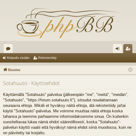
es
irj
ek
Kirjaudu sisään
Rekisteröidy
ku
au
ist
Etusivu
st
du
er
Sotahuuto - Käyttöehdot
el
si
öi
ua
sä
dy
Käyttämällä "Sotahuuto" palvelua (jälkeenpäin "me", "meitä", "meidän",
"Sotahuuto", "https://forum.sotahuuto.fi"), sitoudut noudattamaan
lu
än
seuraavia ehtoja. Mikäli et hyväksy näitä ehtoja, älä rekisteröidy ja/tai
käytä "Sotahuuto"-palvelua. Me voimme muuttaa näitä ehtoja koska
ee
tahansa ja teemme parhaamme informoidaksemme sinua. On kuitenkin
t
suositeltavaa lukea nämä ehdot säännöllisesti, koska "Sotahuuto"-
palvelun käyttö vaatii että hyväksyt nämä ehdot siinä muodossa, kuin ne
on päivitetty tai korjattu.