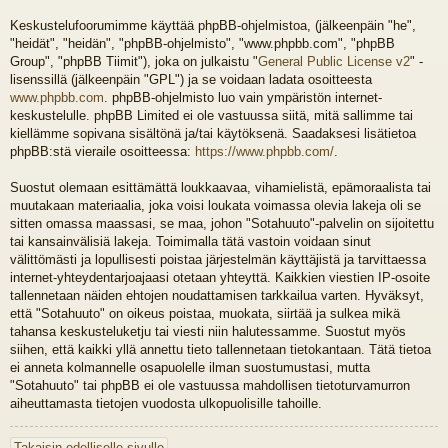
Keskustelufoorumimme käyttää phpBB-ohjelmistoa, (jälkeenpäin "he",
"heidät", "heidän", "phpBB-ohjelmisto", "www.phpbb.com", "phpBB
Group", "phpBB Tiimit"), joka on julkaistu "
General Public License v2
" -
lisenssillä (jälkeenpäin "GPL") ja se voidaan ladata osoitteesta
www.phpbb.com
. phpBB-ohjelmisto luo vain ympäristön internet-
keskustelulle. phpBB Limited ei ole vastuussa siitä, mitä sallimme tai
kiellämme sopivana sisältönä ja/tai käytöksenä. Saadaksesi lisätietoa
phpBB:stä vieraile osoitteessa:
https://www.phpbb.com/
.
Suostut olemaan esittämättä loukkaavaa, vihamielistä, epämoraalista tai
muutakaan materiaalia, joka voisi loukata voimassa olevia lakeja oli se
sitten omassa maassasi, se maa, johon "Sotahuuto"-palvelin on sijoitettu
tai kansainvälisiä lakeja. Toimimalla tätä vastoin voidaan sinut
välittömästi ja lopullisesti poistaa järjestelmän käyttäjistä ja tarvittaessa
internet-yhteydentarjoajaasi otetaan yhteyttä. Kaikkien viestien IP-osoite
tallennetaan näiden ehtojen noudattamisen tarkkailua varten. Hyväksyt,
että "Sotahuuto" on oikeus poistaa, muokata, siirtää ja sulkea mikä
tahansa keskusteluketju tai viesti niin halutessamme. Suostut myös
siihen, että kaikki yllä annettu tieto tallennetaan tietokantaan. Tätä tietoa
ei anneta kolmannelle osapuolelle ilman suostumustasi, mutta
"Sotahuuto" tai phpBB ei ole vastuussa mahdollisen tietoturvamurron
aiheuttamasta tietojen vuodosta ulkopuolisille tahoille.
Takaisin edelliselle sivulle