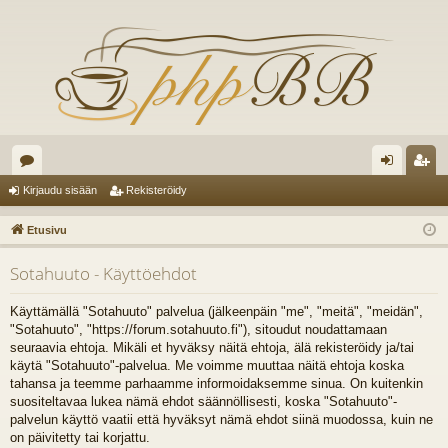
es
irj
ek
Kirjaudu sisään
Rekisteröidy
ku
au
ist
Etusivu
st
du
er
Sotahuuto - Käyttöehdot
el
si
öi
ua
sä
dy
Käyttämällä "Sotahuuto" palvelua (jälkeenpäin "me", "meitä", "meidän",
"Sotahuuto", "https://forum.sotahuuto.fi"), sitoudut noudattamaan
lu
än
seuraavia ehtoja. Mikäli et hyväksy näitä ehtoja, älä rekisteröidy ja/tai
käytä "Sotahuuto"-palvelua. Me voimme muuttaa näitä ehtoja koska
ee
tahansa ja teemme parhaamme informoidaksemme sinua. On kuitenkin
t
suositeltavaa lukea nämä ehdot säännöllisesti, koska "Sotahuuto"-
palvelun käyttö vaatii että hyväksyt nämä ehdot siinä muodossa, kuin ne
on päivitetty tai korjattu.