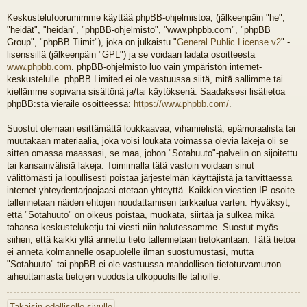
Keskustelufoorumimme käyttää phpBB-ohjelmistoa, (jälkeenpäin "he",
"heidät", "heidän", "phpBB-ohjelmisto", "www.phpbb.com", "phpBB
Group", "phpBB Tiimit"), joka on julkaistu "
General Public License v2
" -
lisenssillä (jälkeenpäin "GPL") ja se voidaan ladata osoitteesta
www.phpbb.com
. phpBB-ohjelmisto luo vain ympäristön internet-
keskustelulle. phpBB Limited ei ole vastuussa siitä, mitä sallimme tai
kiellämme sopivana sisältönä ja/tai käytöksenä. Saadaksesi lisätietoa
phpBB:stä vieraile osoitteessa:
https://www.phpbb.com/
.
Suostut olemaan esittämättä loukkaavaa, vihamielistä, epämoraalista tai
muutakaan materiaalia, joka voisi loukata voimassa olevia lakeja oli se
sitten omassa maassasi, se maa, johon "Sotahuuto"-palvelin on sijoitettu
tai kansainvälisiä lakeja. Toimimalla tätä vastoin voidaan sinut
välittömästi ja lopullisesti poistaa järjestelmän käyttäjistä ja tarvittaessa
internet-yhteydentarjoajaasi otetaan yhteyttä. Kaikkien viestien IP-osoite
tallennetaan näiden ehtojen noudattamisen tarkkailua varten. Hyväksyt,
että "Sotahuuto" on oikeus poistaa, muokata, siirtää ja sulkea mikä
tahansa keskusteluketju tai viesti niin halutessamme. Suostut myös
siihen, että kaikki yllä annettu tieto tallennetaan tietokantaan. Tätä tietoa
ei anneta kolmannelle osapuolelle ilman suostumustasi, mutta
"Sotahuuto" tai phpBB ei ole vastuussa mahdollisen tietoturvamurron
aiheuttamasta tietojen vuodosta ulkopuolisille tahoille.
Takaisin edelliselle sivulle