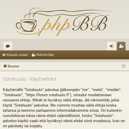
es
irj
ek
Kirjaudu sisään
Rekisteröidy
ku
au
ist
Etusivu
st
du
er
Sotahuuto - Käyttöehdot
el
si
öi
ua
sä
dy
Käyttämällä "Sotahuuto" palvelua (jälkeenpäin "me", "meitä", "meidän",
"Sotahuuto", "https://forum.sotahuuto.fi"), sitoudut noudattamaan
lu
än
seuraavia ehtoja. Mikäli et hyväksy näitä ehtoja, älä rekisteröidy ja/tai
käytä "Sotahuuto"-palvelua. Me voimme muuttaa näitä ehtoja koska
ee
tahansa ja teemme parhaamme informoidaksemme sinua. On kuitenkin
t
suositeltavaa lukea nämä ehdot säännöllisesti, koska "Sotahuuto"-
palvelun käyttö vaatii että hyväksyt nämä ehdot siinä muodossa, kuin ne
on päivitetty tai korjattu.