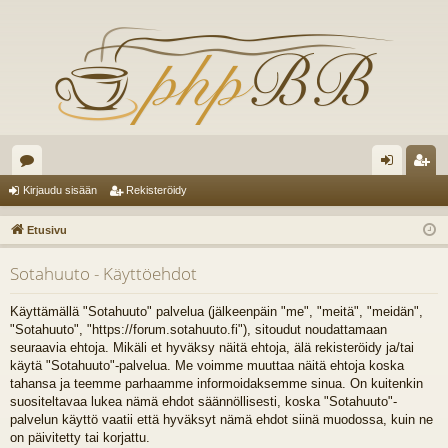
es
irj
ek
Kirjaudu sisään
Rekisteröidy
ku
au
ist
Etusivu
st
du
er
Sotahuuto - Käyttöehdot
el
si
öi
ua
sä
dy
Käyttämällä "Sotahuuto" palvelua (jälkeenpäin "me", "meitä", "meidän",
"Sotahuuto", "https://forum.sotahuuto.fi"), sitoudut noudattamaan
lu
än
seuraavia ehtoja. Mikäli et hyväksy näitä ehtoja, älä rekisteröidy ja/tai
käytä "Sotahuuto"-palvelua. Me voimme muuttaa näitä ehtoja koska
ee
tahansa ja teemme parhaamme informoidaksemme sinua. On kuitenkin
t
suositeltavaa lukea nämä ehdot säännöllisesti, koska "Sotahuuto"-
palvelun käyttö vaatii että hyväksyt nämä ehdot siinä muodossa, kuin ne
on päivitetty tai korjattu.