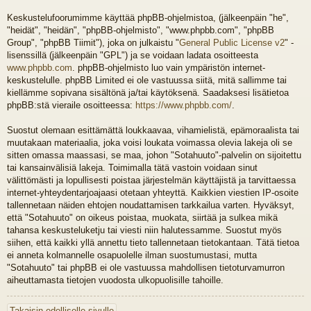
Keskustelufoorumimme käyttää phpBB-ohjelmistoa, (jälkeenpäin "he",
"heidät", "heidän", "phpBB-ohjelmisto", "www.phpbb.com", "phpBB
Group", "phpBB Tiimit"), joka on julkaistu "
General Public License v2
" -
lisenssillä (jälkeenpäin "GPL") ja se voidaan ladata osoitteesta
www.phpbb.com
. phpBB-ohjelmisto luo vain ympäristön internet-
keskustelulle. phpBB Limited ei ole vastuussa siitä, mitä sallimme tai
kiellämme sopivana sisältönä ja/tai käytöksenä. Saadaksesi lisätietoa
phpBB:stä vieraile osoitteessa:
https://www.phpbb.com/
.
Suostut olemaan esittämättä loukkaavaa, vihamielistä, epämoraalista tai
muutakaan materiaalia, joka voisi loukata voimassa olevia lakeja oli se
sitten omassa maassasi, se maa, johon "Sotahuuto"-palvelin on sijoitettu
tai kansainvälisiä lakeja. Toimimalla tätä vastoin voidaan sinut
välittömästi ja lopullisesti poistaa järjestelmän käyttäjistä ja tarvittaessa
internet-yhteydentarjoajaasi otetaan yhteyttä. Kaikkien viestien IP-osoite
tallennetaan näiden ehtojen noudattamisen tarkkailua varten. Hyväksyt,
että "Sotahuuto" on oikeus poistaa, muokata, siirtää ja sulkea mikä
tahansa keskusteluketju tai viesti niin halutessamme. Suostut myös
siihen, että kaikki yllä annettu tieto tallennetaan tietokantaan. Tätä tietoa
ei anneta kolmannelle osapuolelle ilman suostumustasi, mutta
"Sotahuuto" tai phpBB ei ole vastuussa mahdollisen tietoturvamurron
aiheuttamasta tietojen vuodosta ulkopuolisille tahoille.
Takaisin edelliselle sivulle