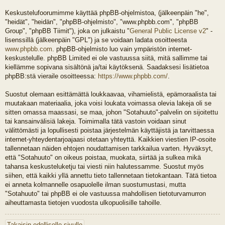
Keskustelufoorumimme käyttää phpBB-ohjelmistoa, (jälkeenpäin "he",
"heidät", "heidän", "phpBB-ohjelmisto", "www.phpbb.com", "phpBB
Group", "phpBB Tiimit"), joka on julkaistu "
General Public License v2
" -
lisenssillä (jälkeenpäin "GPL") ja se voidaan ladata osoitteesta
www.phpbb.com
. phpBB-ohjelmisto luo vain ympäristön internet-
keskustelulle. phpBB Limited ei ole vastuussa siitä, mitä sallimme tai
kiellämme sopivana sisältönä ja/tai käytöksenä. Saadaksesi lisätietoa
phpBB:stä vieraile osoitteessa:
https://www.phpbb.com/
.
Suostut olemaan esittämättä loukkaavaa, vihamielistä, epämoraalista tai
muutakaan materiaalia, joka voisi loukata voimassa olevia lakeja oli se
sitten omassa maassasi, se maa, johon "Sotahuuto"-palvelin on sijoitettu
tai kansainvälisiä lakeja. Toimimalla tätä vastoin voidaan sinut
välittömästi ja lopullisesti poistaa järjestelmän käyttäjistä ja tarvittaessa
internet-yhteydentarjoajaasi otetaan yhteyttä. Kaikkien viestien IP-osoite
tallennetaan näiden ehtojen noudattamisen tarkkailua varten. Hyväksyt,
että "Sotahuuto" on oikeus poistaa, muokata, siirtää ja sulkea mikä
tahansa keskusteluketju tai viesti niin halutessamme. Suostut myös
siihen, että kaikki yllä annettu tieto tallennetaan tietokantaan. Tätä tietoa
ei anneta kolmannelle osapuolelle ilman suostumustasi, mutta
"Sotahuuto" tai phpBB ei ole vastuussa mahdollisen tietoturvamurron
aiheuttamasta tietojen vuodosta ulkopuolisille tahoille.
Takaisin edelliselle sivulle