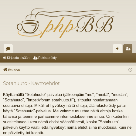
es
irj
ek
Kirjaudu sisään
Rekisteröidy
ku
au
ist
Etusivu
st
du
er
Sotahuuto - Käyttöehdot
el
si
öi
ua
sä
dy
Käyttämällä "Sotahuuto" palvelua (jälkeenpäin "me", "meitä", "meidän",
"Sotahuuto", "https://forum.sotahuuto.fi"), sitoudut noudattamaan
lu
än
seuraavia ehtoja. Mikäli et hyväksy näitä ehtoja, älä rekisteröidy ja/tai
käytä "Sotahuuto"-palvelua. Me voimme muuttaa näitä ehtoja koska
ee
tahansa ja teemme parhaamme informoidaksemme sinua. On kuitenkin
t
suositeltavaa lukea nämä ehdot säännöllisesti, koska "Sotahuuto"-
palvelun käyttö vaatii että hyväksyt nämä ehdot siinä muodossa, kuin ne
on päivitetty tai korjattu.