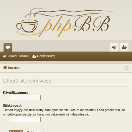
es
irj
ek
Kirjaudu sisään
Rekisteröidy
ku
au
ist
Etusivu
st
du
er
Lähetä aktivointiviesti
el
si
öi
ua
sä
dy
Käyttäjätunnus:
lu
än
Sähköposti:
ee
Tämän täytyy olla tiliisi liitetty sähköpostiosoite. Jos et ole vaihtanut sitä profiilistasi, se
on sähköpostiosoite, jonka annoit rekisteröinnin yhteydessä.
t