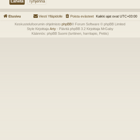
Etusivu
Viesti Ylläpidolle
Poista evästeet
Kaikki ajat ovat
UTC+03:00
Keskustelufoorumin ohjelmisto
phpBB
® Forum Software © phpBB Limited
Style Kirjoittaja
Arty
- Päivitä phpBB 3.2 Kirjoittaja MrGaby
Käännös: phpBB Suomi (lurttinen, harritapio, Pettis)