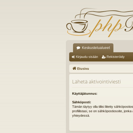
Keskustelualueet
Kirjaudu sisään
Rekisteröidy
Etusivu
Lähetä aktivointiviesti
Käyttäjätunnus:
Sähköposti:
Tämän täytyy olla tiliisi liitetty sähköpostio
profiilistasi, se on sähköpostiosoite, jonka 
yhteydessä.