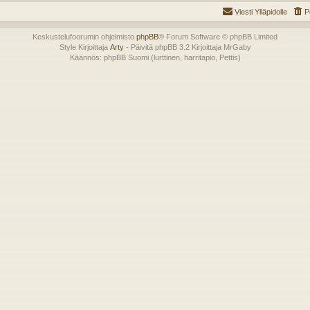
Viesti Ylläpidolle
P
Keskustelufoorumin ohjelmisto
phpBB
® Forum Software © phpBB Limited
Style Kirjoittaja
Arty
- Päivitä phpBB 3.2 Kirjoittaja MrGaby
Käännös: phpBB Suomi (lurttinen, harritapio, Pettis)