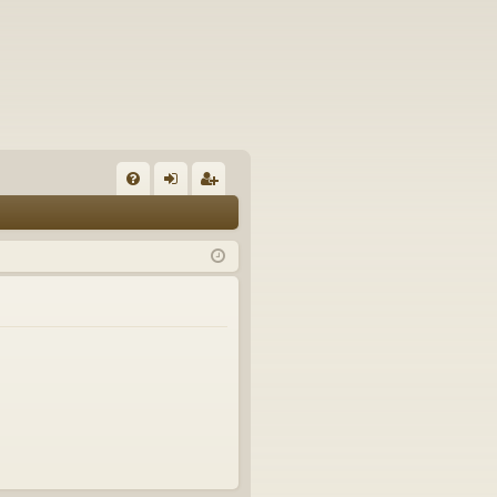
U
irj
ek
K
au
ist
K
du
er
si
öi
sä
dy
än