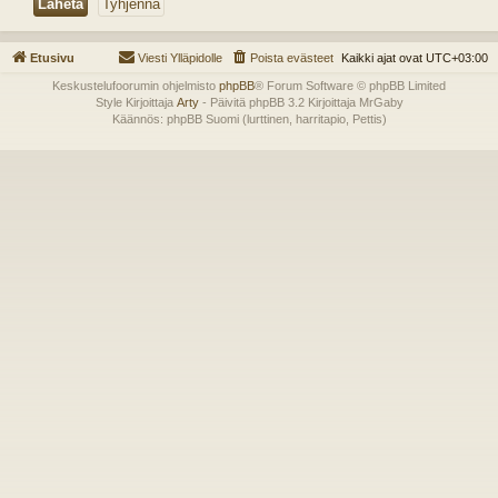
Etusivu
Viesti Ylläpidolle
Poista evästeet
Kaikki ajat ovat
UTC+03:00
Keskustelufoorumin ohjelmisto
phpBB
® Forum Software © phpBB Limited
Style Kirjoittaja
Arty
- Päivitä phpBB 3.2 Kirjoittaja MrGaby
Käännös: phpBB Suomi (lurttinen, harritapio, Pettis)