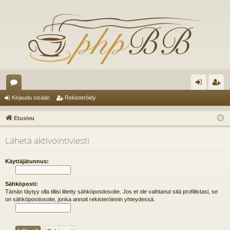
es
irj
ek
Kirjaudu sisään
Rekisteröidy
ku
au
ist
Etusivu
st
du
er
Lähetä aktivointiviesti
el
si
öi
ua
sä
dy
Käyttäjätunnus:
lu
än
Sähköposti:
ee
Tämän täytyy olla tiliisi liitetty sähköpostiosoite. Jos et ole vaihtanut sitä profiilistasi, se
on sähköpostiosoite, jonka annoit rekisteröinnin yhteydessä.
t