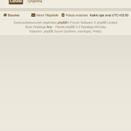
Etusivu
Viesti Ylläpidolle
Poista evästeet
Kaikki ajat ovat
UTC+03:00
Keskustelufoorumin ohjelmisto
phpBB
® Forum Software © phpBB Limited
Style Kirjoittaja
Arty
- Päivitä phpBB 3.2 Kirjoittaja MrGaby
Käännös: phpBB Suomi (lurttinen, harritapio, Pettis)