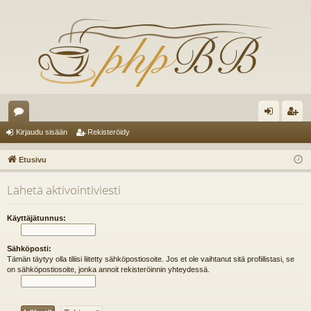
es
irj
ek
Kirjaudu sisään
Rekisteröidy
ku
au
ist
Etusivu
st
du
er
Lähetä aktivointiviesti
el
si
öi
ua
sä
dy
Käyttäjätunnus:
lu
än
Sähköposti:
ee
Tämän täytyy olla tiliisi liitetty sähköpostiosoite. Jos et ole vaihtanut sitä profiilistasi, se
on sähköpostiosoite, jonka annoit rekisteröinnin yhteydessä.
t