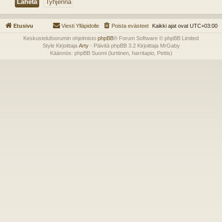
Etusivu
Viesti Ylläpidolle
Poista evästeet
Kaikki ajat ovat
UTC+03:00
Keskustelufoorumin ohjelmisto
phpBB
® Forum Software © phpBB Limited
Style Kirjoittaja
Arty
- Päivitä phpBB 3.2 Kirjoittaja MrGaby
Käännös: phpBB Suomi (lurttinen, harritapio, Pettis)