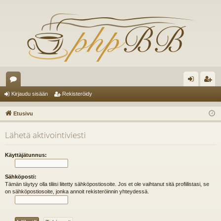
es
irj
ek
Kirjaudu sisään
Rekisteröidy
ku
au
ist
Etusivu
st
du
er
Lähetä aktivointiviesti
el
si
öi
ua
sä
dy
Käyttäjätunnus:
lu
än
Sähköposti:
ee
Tämän täytyy olla tiliisi liitetty sähköpostiosoite. Jos et ole vaihtanut sitä profiilistasi, se
on sähköpostiosoite, jonka annoit rekisteröinnin yhteydessä.
t