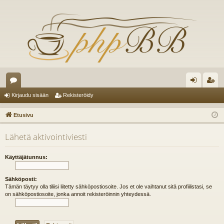
es
irj
ek
Kirjaudu sisään
Rekisteröidy
ku
au
ist
Etusivu
st
du
er
Lähetä aktivointiviesti
el
si
öi
ua
sä
dy
Käyttäjätunnus:
lu
än
Sähköposti:
ee
Tämän täytyy olla tiliisi liitetty sähköpostiosoite. Jos et ole vaihtanut sitä profiilistasi, se
on sähköpostiosoite, jonka annoit rekisteröinnin yhteydessä.
t