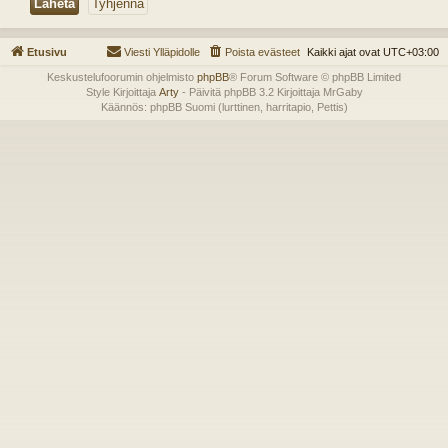
Etusivu
Viesti Ylläpidolle
Poista evästeet
Kaikki ajat ovat
UTC+03:00
Keskustelufoorumin ohjelmisto
phpBB
® Forum Software © phpBB Limited
Style Kirjoittaja
Arty
- Päivitä phpBB 3.2 Kirjoittaja MrGaby
Käännös: phpBB Suomi (lurttinen, harritapio, Pettis)