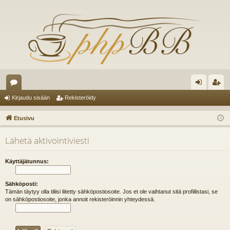
es
irj
ek
Kirjaudu sisään
Rekisteröidy
ku
au
ist
Etusivu
st
du
er
Lähetä aktivointiviesti
el
si
öi
ua
sä
dy
Käyttäjätunnus:
lu
än
Sähköposti:
ee
Tämän täytyy olla tiliisi liitetty sähköpostiosoite. Jos et ole vaihtanut sitä profiilistasi, se
on sähköpostiosoite, jonka annoit rekisteröinnin yhteydessä.
t