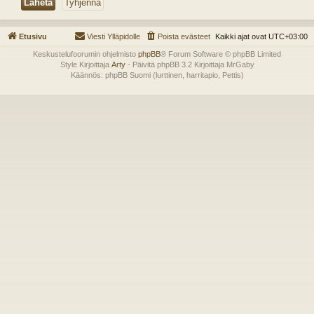
Etusivu
Viesti Ylläpidolle
Poista evästeet
Kaikki ajat ovat
UTC+03:00
Keskustelufoorumin ohjelmisto
phpBB
® Forum Software © phpBB Limited
Style Kirjoittaja
Arty
- Päivitä phpBB 3.2 Kirjoittaja MrGaby
Käännös: phpBB Suomi (lurttinen, harritapio, Pettis)