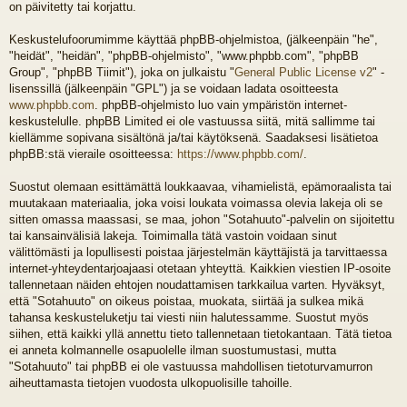
on päivitetty tai korjattu.
Keskustelufoorumimme käyttää phpBB-ohjelmistoa, (jälkeenpäin "he",
"heidät", "heidän", "phpBB-ohjelmisto", "www.phpbb.com", "phpBB
Group", "phpBB Tiimit"), joka on julkaistu "
General Public License v2
" -
lisenssillä (jälkeenpäin "GPL") ja se voidaan ladata osoitteesta
www.phpbb.com
. phpBB-ohjelmisto luo vain ympäristön internet-
keskustelulle. phpBB Limited ei ole vastuussa siitä, mitä sallimme tai
kiellämme sopivana sisältönä ja/tai käytöksenä. Saadaksesi lisätietoa
phpBB:stä vieraile osoitteessa:
https://www.phpbb.com/
.
Suostut olemaan esittämättä loukkaavaa, vihamielistä, epämoraalista tai
muutakaan materiaalia, joka voisi loukata voimassa olevia lakeja oli se
sitten omassa maassasi, se maa, johon "Sotahuuto"-palvelin on sijoitettu
tai kansainvälisiä lakeja. Toimimalla tätä vastoin voidaan sinut
välittömästi ja lopullisesti poistaa järjestelmän käyttäjistä ja tarvittaessa
internet-yhteydentarjoajaasi otetaan yhteyttä. Kaikkien viestien IP-osoite
tallennetaan näiden ehtojen noudattamisen tarkkailua varten. Hyväksyt,
että "Sotahuuto" on oikeus poistaa, muokata, siirtää ja sulkea mikä
tahansa keskusteluketju tai viesti niin halutessamme. Suostut myös
siihen, että kaikki yllä annettu tieto tallennetaan tietokantaan. Tätä tietoa
ei anneta kolmannelle osapuolelle ilman suostumustasi, mutta
"Sotahuuto" tai phpBB ei ole vastuussa mahdollisen tietoturvamurron
aiheuttamasta tietojen vuodosta ulkopuolisille tahoille.