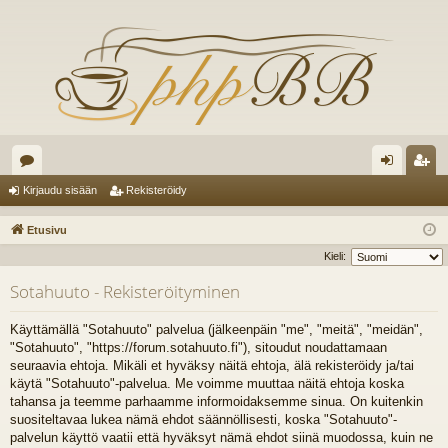
es
irj
ek
Kirjaudu sisään
Rekisteröidy
ku
au
ist
Etusivu
st
du
er
Kieli:
el
si
öi
Sotahuuto - Rekisteröityminen
ua
sä
dy
Käyttämällä "Sotahuuto" palvelua (jälkeenpäin "me", "meitä", "meidän",
lu
än
"Sotahuuto", "https://forum.sotahuuto.fi"), sitoudut noudattamaan
seuraavia ehtoja. Mikäli et hyväksy näitä ehtoja, älä rekisteröidy ja/tai
ee
käytä "Sotahuuto"-palvelua. Me voimme muuttaa näitä ehtoja koska
t
tahansa ja teemme parhaamme informoidaksemme sinua. On kuitenkin
suositeltavaa lukea nämä ehdot säännöllisesti, koska "Sotahuuto"-
palvelun käyttö vaatii että hyväksyt nämä ehdot siinä muodossa, kuin ne