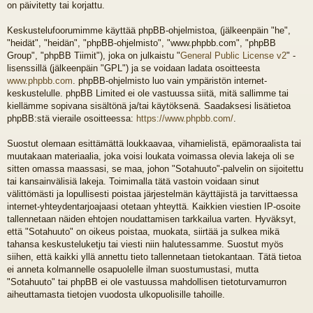
on päivitetty tai korjattu.
Keskustelufoorumimme käyttää phpBB-ohjelmistoa, (jälkeenpäin "he",
"heidät", "heidän", "phpBB-ohjelmisto", "www.phpbb.com", "phpBB
Group", "phpBB Tiimit"), joka on julkaistu "
General Public License v2
" -
lisenssillä (jälkeenpäin "GPL") ja se voidaan ladata osoitteesta
www.phpbb.com
. phpBB-ohjelmisto luo vain ympäristön internet-
keskustelulle. phpBB Limited ei ole vastuussa siitä, mitä sallimme tai
kiellämme sopivana sisältönä ja/tai käytöksenä. Saadaksesi lisätietoa
phpBB:stä vieraile osoitteessa:
https://www.phpbb.com/
.
Suostut olemaan esittämättä loukkaavaa, vihamielistä, epämoraalista tai
muutakaan materiaalia, joka voisi loukata voimassa olevia lakeja oli se
sitten omassa maassasi, se maa, johon "Sotahuuto"-palvelin on sijoitettu
tai kansainvälisiä lakeja. Toimimalla tätä vastoin voidaan sinut
välittömästi ja lopullisesti poistaa järjestelmän käyttäjistä ja tarvittaessa
internet-yhteydentarjoajaasi otetaan yhteyttä. Kaikkien viestien IP-osoite
tallennetaan näiden ehtojen noudattamisen tarkkailua varten. Hyväksyt,
että "Sotahuuto" on oikeus poistaa, muokata, siirtää ja sulkea mikä
tahansa keskusteluketju tai viesti niin halutessamme. Suostut myös
siihen, että kaikki yllä annettu tieto tallennetaan tietokantaan. Tätä tietoa
ei anneta kolmannelle osapuolelle ilman suostumustasi, mutta
"Sotahuuto" tai phpBB ei ole vastuussa mahdollisen tietoturvamurron
aiheuttamasta tietojen vuodosta ulkopuolisille tahoille.