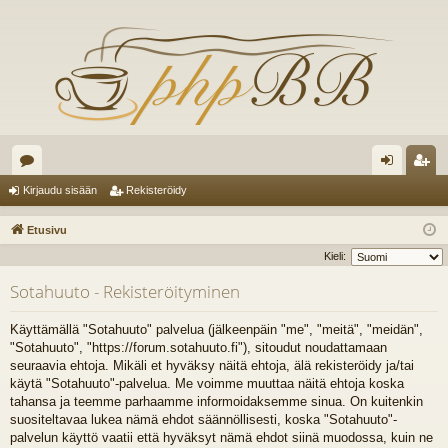
es
irj
ek
Kirjaudu sisään
Rekisteröidy
ku
au
ist
Etusivu
st
du
er
Kieli:
el
si
öi
Sotahuuto - Rekisteröityminen
ua
sä
dy
Käyttämällä "Sotahuuto" palvelua (jälkeenpäin "me", "meitä", "meidän",
lu
än
"Sotahuuto", "https://forum.sotahuuto.fi"), sitoudut noudattamaan
seuraavia ehtoja. Mikäli et hyväksy näitä ehtoja, älä rekisteröidy ja/tai
ee
käytä "Sotahuuto"-palvelua. Me voimme muuttaa näitä ehtoja koska
t
tahansa ja teemme parhaamme informoidaksemme sinua. On kuitenkin
suositeltavaa lukea nämä ehdot säännöllisesti, koska "Sotahuuto"-
palvelun käyttö vaatii että hyväksyt nämä ehdot siinä muodossa, kuin ne